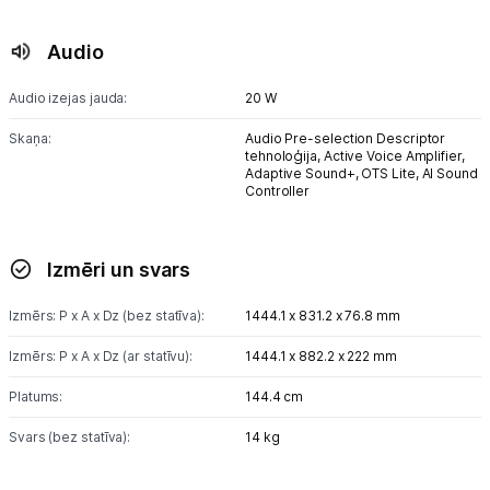
Audio
Audio izejas jauda:
20 W
Skaņa:
Audio Pre-selection Descriptor
tehnoloģija,
Active Voice Amplifier,
Adaptive Sound+,
OTS Lite,
AI Sound
Controller
Izmēri un svars
Izmērs: P x A x Dz (bez statīva):
1444.1 x 831.2 x 76.8 mm
Izmērs: P x A x Dz (ar statīvu):
1444.1 x 882.2 x 222 mm
Platums:
144.4 cm
Svars (bez statīva):
14 kg