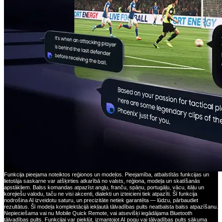
Funkcija pieejama noteiktos reģionos un modeļos. Pieejamība, atbalstītās funkcijas un
lietotāja saskarne var atšķirties atkarībā no valsts, reģiona, modeļa un skatīšanās
apstākļiem. Balss komandas atpazīst angļu, franču, spāņu, portugāļu, vācu, itāļu un
korejiešu valodu, taču ne visi akcenti, dialekti un izteicieni tiek atpazīti. Šī funkcija
nodrošina AI izveidotu saturu, un precizitāte netiek garantēta — lūdzu, pārbaudiet
rezultātus. Šī modeļa komplektācijā iekļautā tālvadības pults neatbalsta balss atpazīšanu.
Nepieciešama vai nu Mobile Quick Remote, vai atsevišķi iegādājama Bluetooth
tālvadības pults. Funkcijai var piekļūt, izmantojot AI pogu vai tālvadības pults sākuma