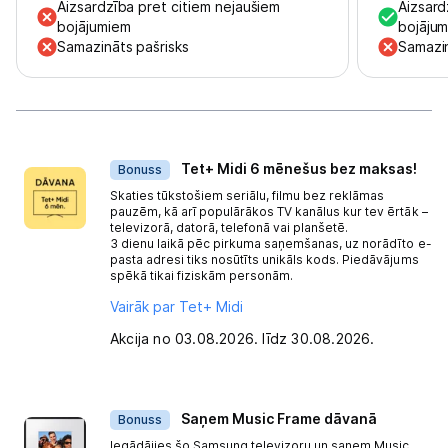
Aizsardzība pret citiem nejaušiem
Aizsard
bojājumiem
bojāju
Samazināts pašrisks
Samazin
Dāvanas
Tet+ Midi 6 mēnešus bez maksas!
Bonuss
Skaties tūkstošiem seriālu, filmu bez reklāmas
pauzēm, kā arī populārākos TV kanālus kur tev ērtāk –
televizorā, datorā, telefonā vai planšetē.
3 dienu laikā pēc pirkuma saņemšanas, uz norādīto e-
pasta adresi tiks nosūtīts unikāls kods. Piedāvājums
spēkā tikai fiziskām personām.
Vairāk par Tet+ Midi
Akcija no 03.08.2026. līdz 30.08.2026.
Saņem Music Frame dāvanā
Bonuss
Iegādājies šo Samsung televizoru un saņem Music