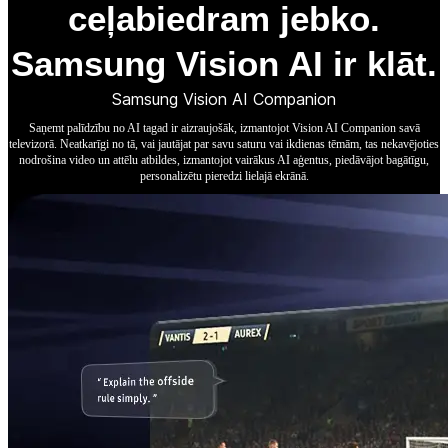
ceļabiedram jebko.
Samsung Vision AI ir klāt.
Samsung Vision AI Companion
Saņemt palīdzību no AI tagad ir aizraujošāk, izmantojot Vision AI Companion savā
televizorā. Neatkarīgi no tā, vai jautājat par savu saturu vai ikdienas tēmām, tas nekavējoties
nodrošina video un attēlu atbildes, izmantojot vairākus AI aģentus, piedāvājot bagātīgu,
personalizētu pieredzi lielajā ekrānā.