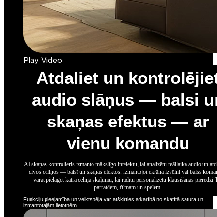
Play Video
Atdaliet un kontrolējie
audio slāņus — balsi u
skaņas efektus — ar
vienu komandu
AI skaņas kontrolieris izmanto mākslīgo intelektu, lai analizētu reāllaika audio un atda
divos celiņos — balsī un skaņas efektos. Izmantojot ekrāna izvēlni vai balss koma
varat pielāgot katra celiņa skaļumu, lai radītu personalizētu klausīšanās pieredzi
pārraidēm, filmām un spēlēm.
Funkciju pieejamība un veiktspēja var atšķirties atkarībā no skatītā satura un
izmantotajām lietotnēm.