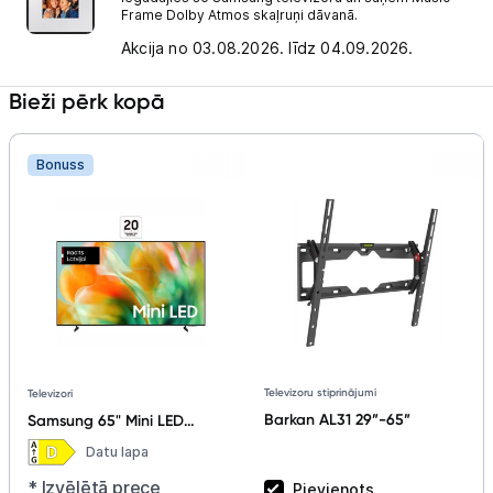
Frame Dolby Atmos skaļruņi dāvanā.
Akcija no 03.08.2026. līdz 04.09.2026.
Bieži pērk kopā
Bonuss
Televizoru stiprinājumi
Televizori
Barkan AL31 29”-65”
Samsung 65" Mini LED
Smart TV (2026)
Datu lapa
UE65M80HAUXXH
* Izvēlētā prece
Pievienots