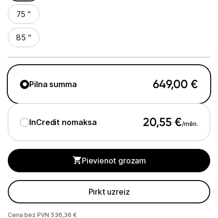
75 "
85 "
649,00
€
Pilna summa
20,55
€
InCredit nomaksa
/mēn.
Pievienot grozam
Pirkt uzreiz
Cena bez PVN 536,36 €