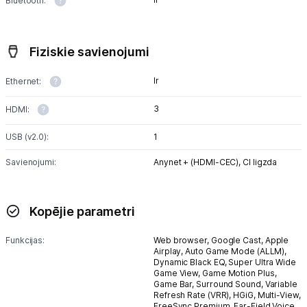
Bluetooth:
Fiziskie savienojumi
Ir
Ethernet:
3
HDMI:
USB (v2.0):
1
Savienojumi:
Anynet + (HDMI-CEC),
CI ligzda
Kopējie parametri
Funkcijas:
Web browser,
Google Cast,
Apple
Airplay,
Auto Game Mode (ALLM),
Dynamic Black EQ,
Super Ultra Wide
Game View,
Game Motion Plus,
Game Bar,
Surround Sound,
Variable
Refresh Rate (VRR),
HGiG,
Multi-View,
FreeSync Premium,
Far-Field Voice