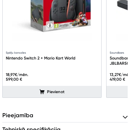
Spēļu konsoles
Soundbars
Nintendo Switch 2 + Mario Kart World
Soundbar 
JBLBAR50
18,97
€/mēn.
13,27
€/mē
599,00 €
419,00 €
Pievienot
Pieejamība
Tehniskā specifikācija