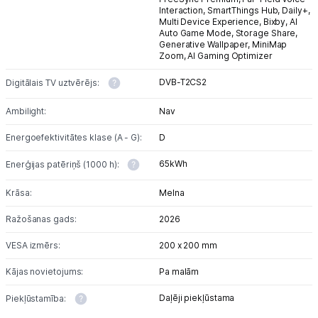
Interaction,
SmartThings Hub,
Daily+,
Multi Device Experience,
Bixby,
AI
Auto Game Mode,
Storage Share,
Generative Wallpaper,
MiniMap
Zoom,
AI Gaming Optimizer
DVB-T2CS2
Digitālais TV uztvērējs:
Ambilight:
Nav
Energoefektivitātes klase (A - G):
D
65kWh
Enerģijas patēriņš (1000 h):
Krāsa:
Melna
Ražošanas gads:
2026
VESA izmērs:
200 x 200 mm
Kājas novietojums:
Pa malām
Daļēji piekļūstama
Piekļūstamība: