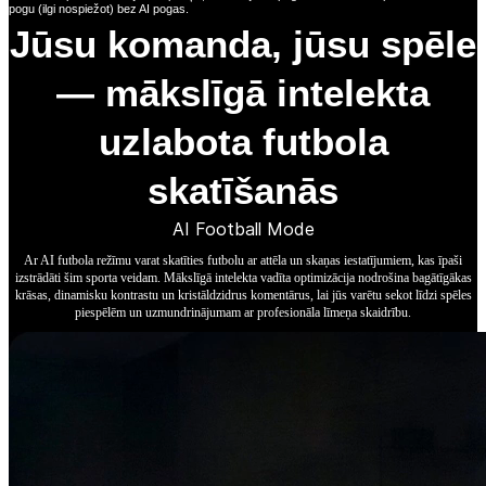
pogu (ilgi nospiežot) bez AI pogas.
Jūsu komanda, jūsu spēle
— mākslīgā intelekta
uzlabota futbola
skatīšanās
AI Football Mode
Ar AI futbola režīmu varat skatīties futbolu ar attēla un skaņas iestatījumiem, kas īpaši
izstrādāti šim sporta veidam. Mākslīgā intelekta vadīta optimizācija nodrošina bagātīgākas
krāsas, dinamisku kontrastu un kristāldzidrus komentārus, lai jūs varētu sekot līdzi spēles
piespēlēm un uzmundrinājumam ar profesionāla līmeņa skaidrību.