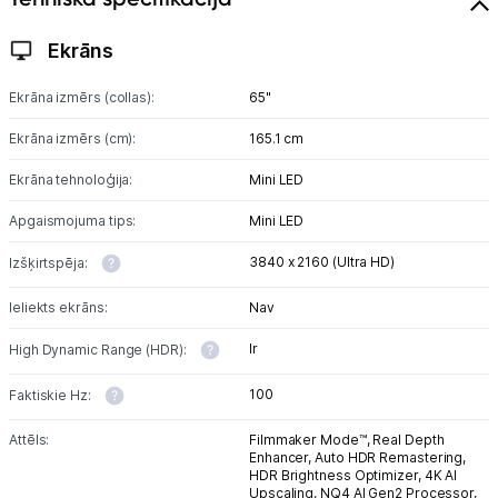
Ekrāns
Ekrāna izmērs (collas):
65"
Ekrāna izmērs (cm):
165.1 cm
Ekrāna tehnoloģija:
Mini LED
Apgaismojuma tips:
Mini LED
3840 x 2160 (Ultra HD)
Izšķirtspēja:
Ieliekts ekrāns:
Nav
Ir
High Dynamic Range (HDR):
100
Faktiskie Hz:
Attēls:
Filmmaker Mode™,
Real Depth
Enhancer,
Auto HDR Remastering,
HDR Brightness Optimizer,
4K AI
Upscaling,
NQ4 AI Gen2 Processor,