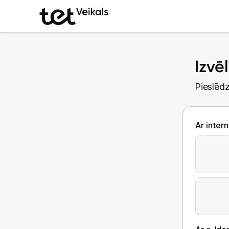
Izvē
Pieslēdz
Ar inter