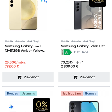
Mobilie telefoni un viedtālruņi
Mobilie telefoni un viedtālruņi
Samsung Galaxy S24+
Samsung Galaxy Fold8 Ultra
12+512GB Amber Yellow
16+1TB Graphite
Datu lapa
[Mazlietots]
25,30
€/mēn.
70,23
€/mēn.*
799,00 €
2 809,00 €
Pievienot
Pievienot
Bonuss
Jaunums
Izpārdošana
Bonuss