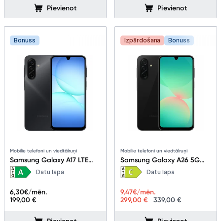
Pievienot
Pievienot
Bonuss
Izpārdošana
Bonuss
Mobilie telefoni un viedtālruņi
Mobilie telefoni un viedtālruņi
Samsung Galaxy A17 LTE
Samsung Galaxy A26 5G
4+128GB Black
8+256GB Black
Datu lapa
Datu lapa
6,30
€/mēn.
9,47
€/mēn.
199,00 €
299,00 €
339,00 €