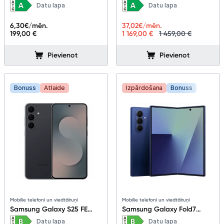
4+128GB Gray
5G 12+256GB Cobalt Violet
Datu lapa
Datu lapa
6,30
€/mēn.
37,02
€/mēn.
199,00 €
1 169,00 €
1 459,00 €
Pievienot
Pievienot
Bonuss
Atlaide
Izpārdošana
Bonuss
Mobilie telefoni un viedtālruņi
Mobilie telefoni un viedtālruņi
Samsung Galaxy S25 FE
Samsung Galaxy Fold7
8+256GB Jetblack
12+512GB Blue Shadow
Datu lapa
Datu lapa