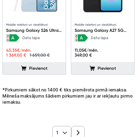
Mobilie telefoni un viedtālruņi
Mobilie telefoni un viedtālruņi
Samsung Galaxy S26 Ultra
Samsung Galaxy A27 5G
5G 12+512GB Sky Blue
6+128GB Black
Datu lapa
Datu lapa
43,35
€/mēn.
11,05
€/mēn.
1 369,00 €
1 659,00 €
349,00 €
Pievienot
Pievienot
*Pirkumiem sākot no 1400 € tiks piemērota pirmā iemaksa.
Mēneša maksājums šādiem pirkumiem jau ir ar iekļautu pirmo
iemaksu.