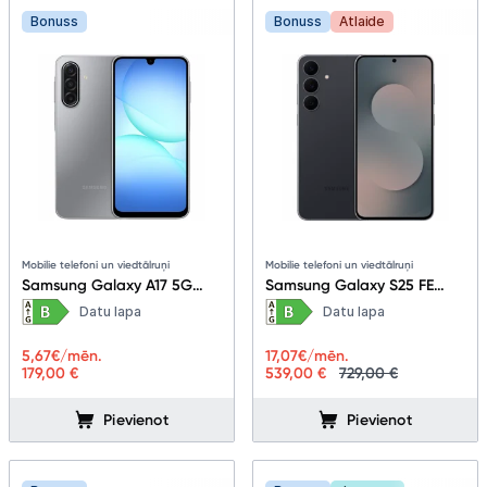
Bonuss
Bonuss
Atlaide
Mobilie telefoni un viedtālruņi
Mobilie telefoni un viedtālruņi
Samsung Galaxy A17 5G
Samsung Galaxy S25 FE
4+128GB Gray
8+128GB Jetblack
Datu lapa
Datu lapa
5,67
€/mēn.
17,07
€/mēn.
179,00 €
539,00 €
729,00 €
Pievienot
Pievienot