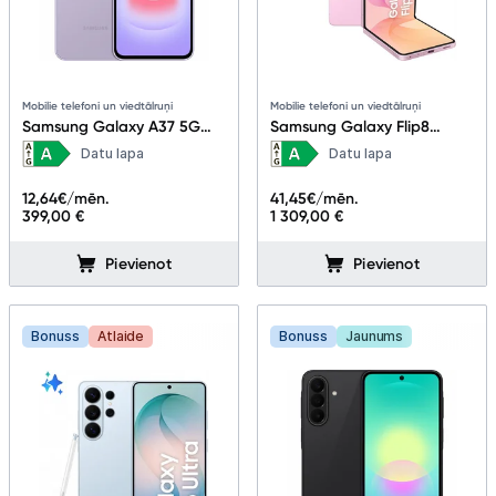
Mobilie telefoni un viedtālruņi
Mobilie telefoni un viedtālruņi
Samsung Galaxy A37 5G
Samsung Galaxy Flip8
6+256GB Awesome
12+256GB Pink
Datu lapa
Datu lapa
Lavander
12,64
€/mēn.
41,45
€/mēn.
399,00 €
1 309,00 €
Pievienot
Pievienot
Bonuss
Atlaide
Bonuss
Jaunums