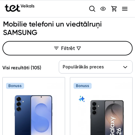
Uz kategorijam
Uz galveno saturu
Mobilie telefoni un viedtālruņi
Pieslēgties
SAMSUNG
Pasūtījuma statuss
Filtrēt ▽
Gaišā
Tumšā
Sistēmas
Akcijas
Populārākās preces
Visi rezultāti (
105
)
Animācijas
Outlet
Bonuss
Bonuss
Globāls iestatījums animāciju aktivizēšanai vai deaktivizēšanai visā
lapā.
Izvēlies kāroto ierīci izdevīgāk!
TV un audio
Datortehnika