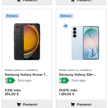
Pievienot
Pievienot
Bonuss
Bonuss
Mobilie telefoni un viedtālruņi
Mobilie telefoni un viedtālruņi
Samsung Galaxy Xcover 7
Samsung Galaxy S26+
6+128GB Black
12+256GB Sky Blue
Datu lapa
Datu lapa
9,31
€/mēn.
39,87
€/mēn.
294,00 €
1 259,00 €
Pievienot
Pievienot