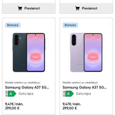
Pievienot
Pievienot
Bonuss
Bonuss
Mobilie telefoni un viedtālruņi
Mobilie telefoni un viedtālruņi
Samsung Galaxy A37 5G
Samsung Galaxy A37 5G
6+128GB Awesome
6+128GB Awesome
Datu lapa
Datu lapa
Graygreen
Lavander
9,47
€/mēn.
9,47
€/mēn.
299,00 €
299,00 €