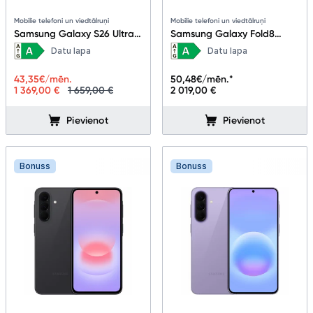
Blogs
Mobilie telefoni un viedtālruņi
Mobilie telefoni un viedtālruņi
Samsung Galaxy S26 Ultra
Samsung Galaxy Fold8
5G 12+512GB Black
12+256GB Cream
Piegāde un apmaksa
Datu lapa
Datu lapa
43,35
€/mēn.
50,48
€/mēn.*
Tehnikas izvešana
1 369,00 €
1 659,00 €
2 019,00 €
Pievienot
Pievienot
Uzņēmumiem
Bonuss
Bonuss
Tet pakalpojumi
Kontakti
Informācija