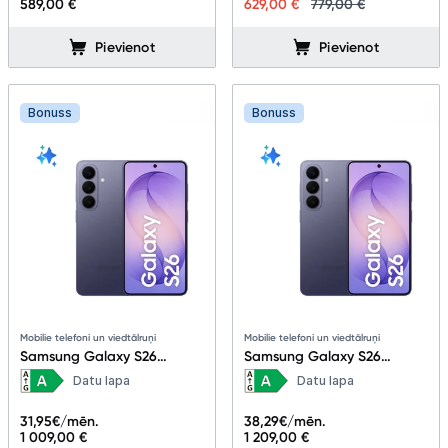
589,00 €
629,00 €
779,00 €
Pievienot
Pievienot
Bonuss
Bonuss
Mobilie telefoni un viedtālruņi
Mobilie telefoni un viedtālruņi
Samsung Galaxy S26
Samsung Galaxy S26
12+256GB Cobalt Violet
12+512GB Cobalt Violet
Datu lapa
Datu lapa
31,95
€/mēn.
38,29
€/mēn.
1 009,00 €
1 209,00 €