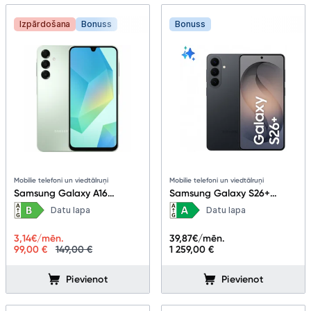
Izpārdošana
Bonuss
Bonuss
Mobilie telefoni un viedtālruņi
Mobilie telefoni un viedtālruņi
Samsung Galaxy A16
Samsung Galaxy S26+
4+128GB Light Green
12+256GB Black
Datu lapa
Datu lapa
3,14
€/mēn.
39,87
€/mēn.
99,00 €
149,00 €
1 259,00 €
Pievienot
Pievienot