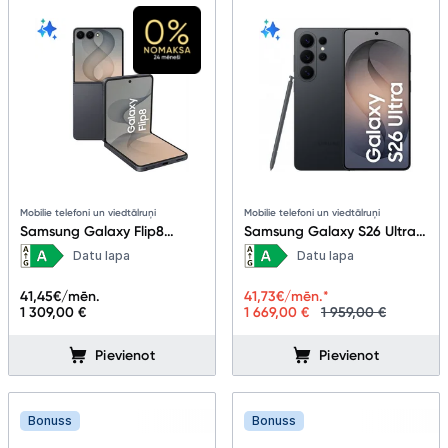
Mobilie telefoni un viedtālruņi
Mobilie telefoni un viedtālruņi
Samsung Galaxy Flip8
Samsung Galaxy S26 Ultra
12+256GB Graphite
5G 16+1TB Black
Datu lapa
Datu lapa
41,45
€/mēn.
41,73
€/mēn.*
1 309,00 €
1 669,00 €
1 959,00 €
Pievienot
Pievienot
Bonuss
Bonuss