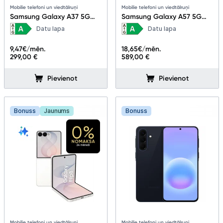
Mobilie telefoni un viedtālruņi
Mobilie telefoni un viedtālruņi
Samsung Galaxy A37 5G
Samsung Galaxy A57 5G
6+128GB Awesome
8+256GB Awesome Lilac
Datu lapa
Datu lapa
Charcoal
9,47
€/mēn.
18,65
€/mēn.
299,00 €
589,00 €
Pievienot
Pievienot
Bonuss
Jaunums
Bonuss
Mobilie telefoni un viedtālruņi
Mobilie telefoni un viedtālruņi