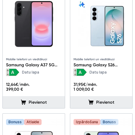
Mobilie telefoni un viedtālruņi
Mobilie telefoni un viedtālruņi
Samsung Galaxy A37 5G
Samsung Galaxy S26
6+256GB Awesome
12+256GB Sky Blue
Datu lapa
Datu lapa
Charcoal
12,64
€/mēn.
31,95
€/mēn.
399,00 €
1 009,00 €
Pievienot
Pievienot
Bonuss
Atlaide
Izpārdošana
Bonuss