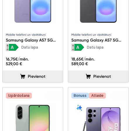
Mobilie telefoni un viedtālruņi
Mobilie telefoni un viedtālruņi
Samsung Galaxy A57 5G
Samsung Galaxy A57 5G
8+128GB Awesome Lilac
8+256GB Awesome Gray
Datu lapa
Datu lapa
16,75
€/mēn.
18,65
€/mēn.
529,00 €
589,00 €
Pievienot
Pievienot
Izpārdošana
Bonuss
Atlaide