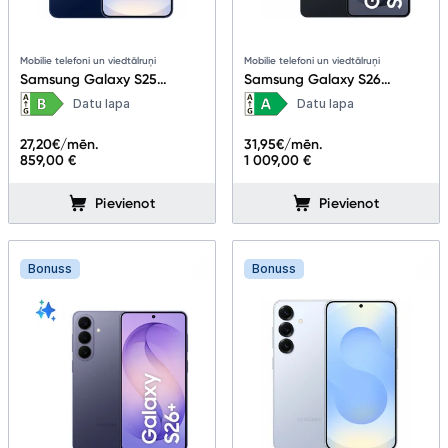
Telefoni, planšetdatori
Telefoni un aksesuāri
Mobilie telefoni un viedtālruņi
Mobilie telefoni un viedtālruņi
Samsung Galaxy S25
Samsung Galaxy S26
12+128GB Navy
12+256GB Black
Mobilie telefoni un viedtālruņi
Datu lapa
Datu lapa
Telefona vāciņi un maciņi
27,20
€/mēn.
31,95
€/mēn.
859,00 €
1 009,00 €
Aizsargstikli
Pievienot
Pievienot
Atmiņas kartes
Bonuss
Bonuss
Akumulatori (Power bank)
Auto telefona turētāji
Lādētāji, kabeļi un adapteri
Brīvroku austiņas