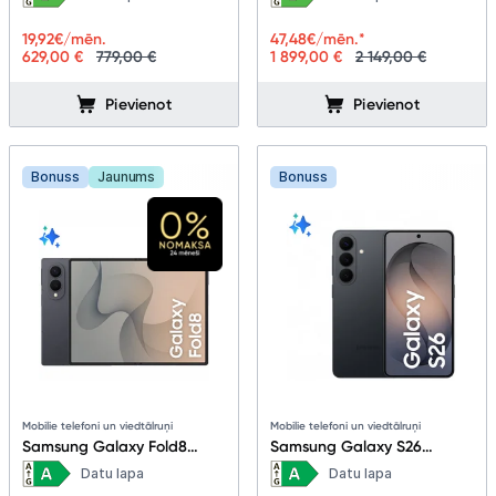
19,92
€/mēn.
47,48
€/mēn.*
629,00 €
779,00 €
1 899,00 €
2 149,00 €
Pievienot
Pievienot
Bonuss
Jaunums
Bonuss
Mobilie telefoni un viedtālruņi
Mobilie telefoni un viedtālruņi
Samsung Galaxy Fold8
Samsung Galaxy S26
12+256GB Graphite
12+512GB Black
Datu lapa
Datu lapa