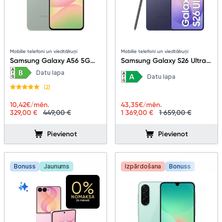
Mobilie telefoni un viedtālruņi
Mobilie telefoni un viedtālruņi
Samsung Galaxy A56 5G
Samsung Galaxy S26 Ultra
8+128GB Awesome Olive
5G 12+512GB Cobalt Violet
Datu lapa
Datu lapa
(2)
10,42
€/mēn.
43,35
€/mēn.
329,00 €
449,00 €
1 369,00 €
1 659,00 €
Pievienot
Pievienot
Bonuss
Jaunums
Izpārdošana
Bonuss