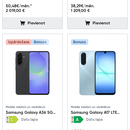
50,48
€/mēn.*
38,29
€/mēn.
2 019,00 €
1 209,00 €
Pievienot
Pievienot
Izpārdošana
Bonuss
Bonuss
Mobilie telefoni un viedtālruņi
Mobilie telefoni un viedtālruņi
Samsung Galaxy A36 5G
Samsung Galaxy A17 LTE
8+256GB Awesome Black
4+128GB Light Blue
Datu lapa
Datu lapa