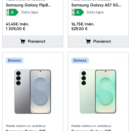
Samsung Galaxy Flip8
Samsung Galaxy A57 5G
12+256GB Cream
8+128GB Awesome Navy
Datu lapa
Datu lapa
41,45
€/mēn.
16,75
€/mēn.
1 309,00 €
529,00 €
Pievienot
Pievienot
Bonuss
Bonuss
Mobilie telefoni un viedtālruņi
Mobilie telefoni un viedtālruņi