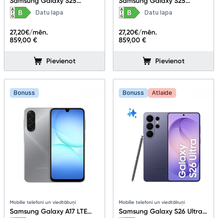
Samsung Galaxy S25
Samsung Galaxy S25
12+128GB Silver Shadow
12+128GB Mint
Datu lapa
Datu lapa
27,20
€/mēn.
27,20
€/mēn.
859,00 €
859,00 €
Pievienot
Pievienot
Bonuss
Bonuss
Atlaide
Mobilie telefoni un viedtālruņi
Mobilie telefoni un viedtālruņi
Samsung Galaxy A17 LTE
Samsung Galaxy S26 Ultra