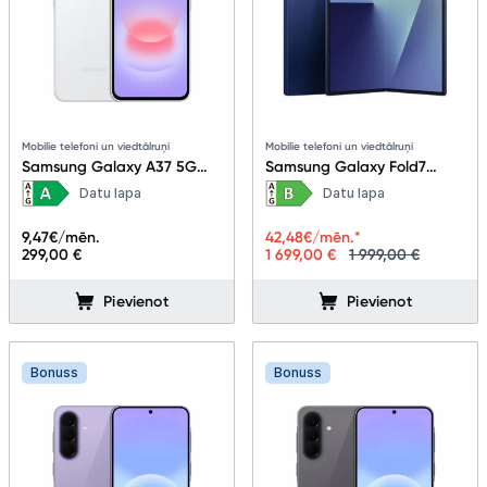
Mobilie telefoni un viedtālruņi
Mobilie telefoni un viedtālruņi
Samsung Galaxy A37 5G
Samsung Galaxy Fold7
6+128GB Awesome White
12+256GB Blue Shadow
Datu lapa
Datu lapa
9,47
€/mēn.
42,48
€/mēn.*
299,00 €
1 699,00 €
1 999,00 €
Pievienot
Pievienot
Bonuss
Bonuss