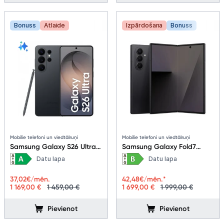
Bonuss
Atlaide
Izpārdošana
Bonuss
Mobilie telefoni un viedtālruņi
Mobilie telefoni un viedtālruņi
Samsung Galaxy S26 Ultra
Samsung Galaxy Fold7
5G 12+256GB Black
12+256GB Jetblack
Datu lapa
Datu lapa
37,02
€/mēn.
42,48
€/mēn.*
1 169,00 €
1 459,00 €
1 699,00 €
1 999,00 €
Pievienot
Pievienot