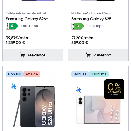
Planšetdatori un aksesuāri
Piederumi
Mobilie telefoni un viedtālruņi
Mobilie telefoni un viedtālruņi
Samsung Galaxy S26+
Samsung Galaxy S25
12+256GB Cobalt Violet
12+128GB Icyblue
Datu lapa
Datu lapa
Stacionārie un bezvadu telefoni
39,87
€/mēn.
27,20
€/mēn.
Viedierīces
1 259,00 €
859,00 €
Sadzīves tehnika
Pievienot
Pievienot
Skaistumkopšana
Bonuss
Atlaide
Bonuss
Jaunums
Sports un atpūta
Ražotāju atjaunota tehnika
Vēlmju saraksts