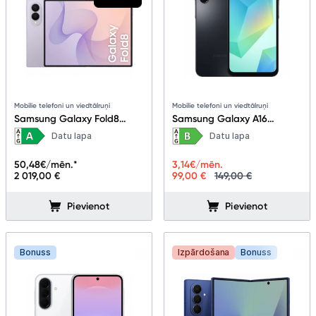
Mobilie telefoni un viedtālruņi
Mobilie telefoni un viedtālruņi
Samsung Galaxy Fold8
Samsung Galaxy A16
12+256GB Lavender
4+128GB Black
Datu lapa
Datu lapa
50,48
€/mēn.*
3,14
€/mēn.
2 019,00 €
99,00 €
149,00 €
Pievienot
Pievienot
Bonuss
Izpārdošana
Bonuss