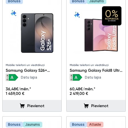
Bonuss
Bonuss
Jaunums
Mobilie telefoni un viedtālruņi
Mobilie telefoni un viedtālruņi
Samsung Galaxy S26+
Samsung Galaxy Fold8 Ultra
12+512GB Black
12+512GB Violet Shadow
Datu lapa
Datu lapa
36,48
€/mēn.*
60,48
€/mēn.*
1 459,00 €
2 419,00 €
Pievienot
Pievienot
Bonuss
Jaunums
Bonuss
Atlaide