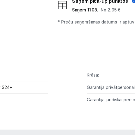
Planšetdatori un aksesuāri
Saņem pick-up punktos
Saņem 11.08.
No 2,95 €
Piederumi
* Preču saņemšanas datums ir aptuve
Stacionārie un bezvadu telefoni
Viedierīces
Sadzīves tehnika
Skaistumkopšana
Krāsa:
Sports un atpūta
y S24+
Garantija privātpersonai
Ražotāju atjaunota tehnika
Garantija juridiskai perso
Vēlmju saraksts