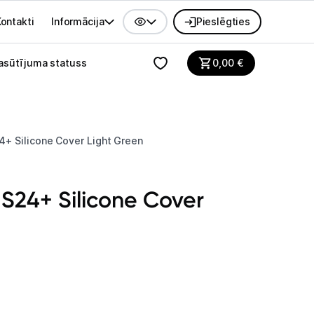
ontakti
Informācija
Pieslēgties
alvenes izvēlne
asūtījuma statuss
0,00
€
+ Silicone Cover Light Green
S24+ Silicone Cover