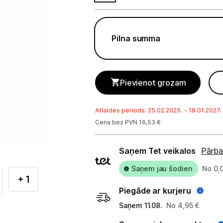
Telefoni, planšetdatori
Telefoni un aksesuāri
Pilna summa
Mobilie telefoni un viedtālruņi
Telefona vāciņi un maciņi
Pievienot grozam
Aizsargstikli
Atlaides periods: 25.02.2025. - 18.01.2027.
Atmiņas kartes
Cena bez PVN 16,53 €
Akumulatori (Power bank)
Piegādes
Saņem Tet veikalos
Pārba
Auto telefona turētāji
veidi
Saņem jau šodien
No 0,
+ 1
Lādētāji, kabeļi un adapteri
Piegāde ar kurjeru
Brīvroku austiņas
Saņem 11.08.
No 4,95 €