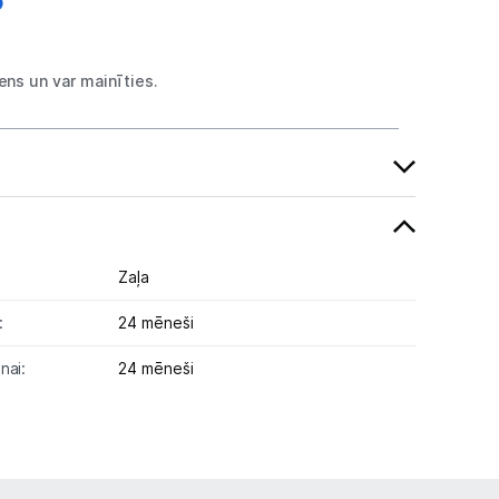
ns un var mainīties.
Zaļa
:
24 mēneši
nai:
24 mēneši