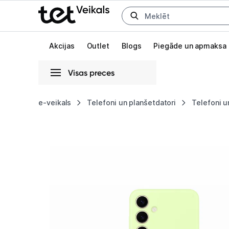
Uz kategorijam
Uz galveno saturu
Akcijas
Outlet
Blogs
Piegāde un apmaksa
Visas preces
Gaišā
Tumšā
Sistēmas
e-veikals
Telefoni un planšetdatori
Telefoni u
Samsung
Animācijas
Galaxy
Globāls iestatījums animāciju aktivizēšanai vai deaktivizēšanai visā l
S24+
Silicone
Cover
Light
Green