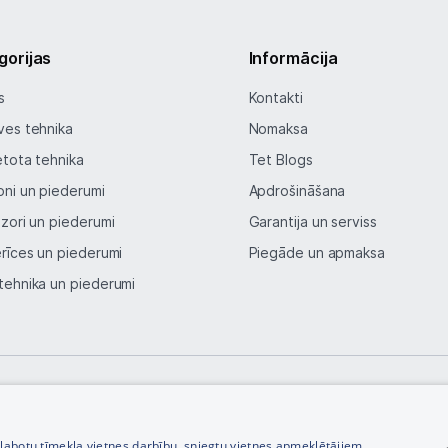
Blogs
gorijas
Informācija
Piegāde un apmaksa
s
Kontakti
Tehnikas izvešana
ves tehnika
Nomaksa
etota tehnika
Tet Blogs
Uzņēmumiem
oni un piederumi
Apdrošināšana
izori un piederumi
Garantija un serviss
Tet pakalpojumi
erīces un piederumi
Piegāde un apmaksa
tehnika un piederumi
Kontakti
Informācija
© SIA Tet 2026 -
Visas cenas norādītas EUR ar PVN 21%
zlabotu tīmekļa vietnes darbību, sniegtu vietnes apmeklētājiem