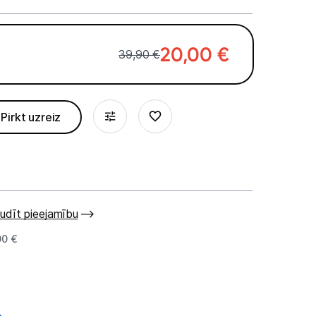
20,00
€
39,90 €
Pirkt uzreiz
udīt pieejamību
00 €