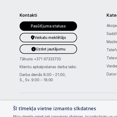
Kontakti
Kate
Akcija
Pasūtījuma statuss
Sadzī
Veikalu meklētājs
Mazli
Uzdot jautājumu
Telef
Telev
Tālrunis
+371 67333733
Viedi
Klientu apkalpošanas darba laiks:
Dator
Darba dienās 8:00 – 21:00,
S., Sv. 9:00 – 18:00
Šī tīmekļa vietne izmanto sīkdatnes
Mūsu tīmekļa vietnē tiek izmantotas sīkdatnes, lai nodrošinātu un u