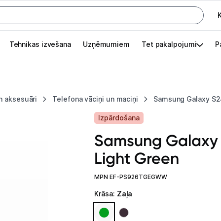
K
G
Tehnikas izvešana
Uzņēmumiem
Tet pakalpojumi
P
Pieslēgties
Pasūtījuma statuss
n aksesuāri
Telefona vāciņi un maciņi
Samsung Galaxy S24
Akcijas
Izpārdošana
Outlet
Samsung Galaxy 
apā.
Light Green
Izvēlies kāroto ierīci izdevīgāk!
TV un audio
MPN EF-PS926TGEGWW
Krāsa
:
Zaļa
Datortehnika