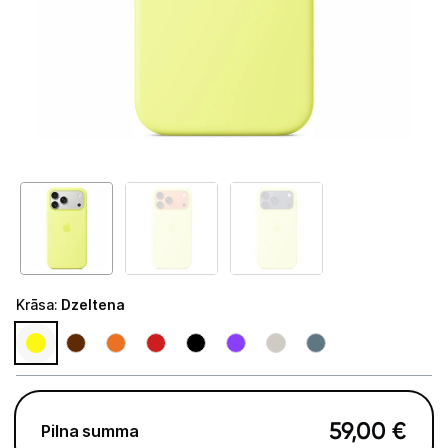
Telefoni, planšetdatori
Telefoni un aksesuāri
Mobilie telefoni un viedtālruņi
Telefona vāciņi un maciņi
Aizsargstikli
Atmiņas kartes
Akumulatori (Power bank)
Krāsa
:
Dzeltena
Auto telefona turētāji
Lādētāji, kabeļi un adapteri
Brīvroku austiņas
59,00
€
Pilna summa