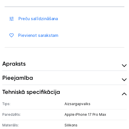
Blogs
Preču salīdzināšana
Piegāde un apmaksa
Pievienot sarakstam
Tehnikas izvešana
Uzņēmumiem
Apraksts
Tet pakalpojumi
Pieejamība
Kontakti
Tehniskā specifikācija
Informācija
Tips:
Aizsargapvalks
Paredzēts:
Apple iPhone 17 Pro Max
Materiāls:
Silikons