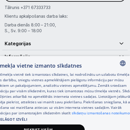
Tālrunis
+371 67333733
Klientu apkalpošanas darba laiks:
Darba dienās 8:00 – 21:00,
S., Sv. 9:00 – 18:00
Kategorijas
Informācija
tīmekļa vietne izmanto sīkdatnes
Noderīgas saites
īmekļa vietnē tiek izmantotas sīkdatnes, lai nodrošinātu un uzlabotu tīmekļa
LATVIAN
es darbību, sniegtu vietnes apmeklētājiem pielāgotu informāciju par mūsu
ktiem un pakalpojumiem, analizētu vietnes apmeklējumu. Zemāk sniedzam
RUSSIAN
māciju par visām sīkdatnēm, kuras tiek izmantotas mūsu tīmekļa vietnēs. Sīk
šķirties atkarībā no apmeklētās interneta vietnes sadaļas. Lietotājam jebkurā
ENGLISH
pēja piekrist, atteikties vai mainīt savu piekrišanu. Piekrišanas sniegšana, kā a
kšana vai mainīšana attiecas uz visām interneta vietnes sadaļām. Vairāk
mācijas par izmantotajām sīkdatnēm skatīt
sīkdatņu izmantošanas noteikumo
IELĀGOT IZVĒLI
© SIA Tet 2026 -
Visas cenas norādītas EUR ar PVN 21%
PIEKRIST VISĀM