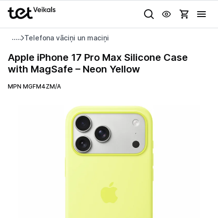
Uz kategorijam
Uz galveno saturu
Telefona vāciņi un maciņi
Pieslēgties
Apple
Apple iPhone 17 Pro Max Silicone Case
iPhone
with MagSafe – Neon Yellow
Pasūtījuma statuss
17
Pro
MPN MGFM4ZM/A
Gaišā
Tumšā
Sistēmas
Max
Akcijas
Silicone
Case
Animācijas
Outlet
with
Globāls iestatījums animāciju aktivizēšanai vai deaktivizēšanai visā
MagSafe
lapā.
Izvēlies kāroto ierīci izdevīgāk!
–
Neon
TV un audio
Yellow
Datortehnika