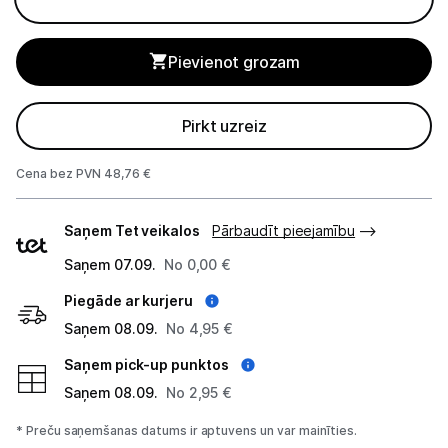
Planšetdatori un aksesuāri
Piederumi
Pievienot grozam
Stacionārie un bezvadu telefoni
Pirkt uzreiz
Viedierīces
Cena bez PVN 48,76 €
Sadzīves tehnika
Piegādes
Saņem Tet veikalos
Skaistumkopšana
Pārbaudīt pieejamību
veidi
Saņem 07.09.
No 0,00 €
Sports un atpūta
Piegāde ar kurjeru
Ražotāju atjaunota tehnika
Saņem 08.09.
No 4,95 €
Saņem pick-up punktos
Saņem 08.09.
No 2,95 €
Vēlmju saraksts
* Preču saņemšanas datums ir aptuvens un var mainīties.