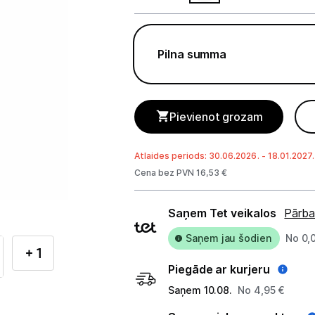
Telefoni, planšetdatori
Telefoni un aksesuāri
Pilna summa
Mobilie telefoni un viedtālruņi
Telefona vāciņi un maciņi
Pievienot grozam
Aizsargstikli
Atlaides periods: 30.06.2026. - 18.01.2027.
Atmiņas kartes
Cena bez PVN 16,53 €
Akumulatori (Power bank)
Piegādes
Saņem Tet veikalos
Pārba
Auto telefona turētāji
veidi
Saņem jau šodien
No 0,
+ 1
Lādētāji, kabeļi un adapteri
Piegāde ar kurjeru
Brīvroku austiņas
Saņem 10.08.
No 4,95 €