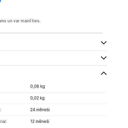
ns un var mainīties.
0,08 kg
0,02 kg
:
24 mēneši
nai:
12 mēneši