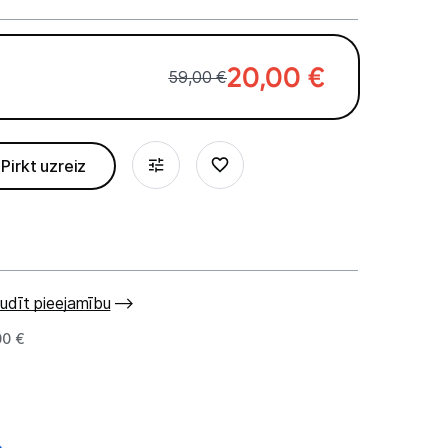
20,00
€
59,00 €
Pirkt uzreiz
udīt pieejamību
00 €