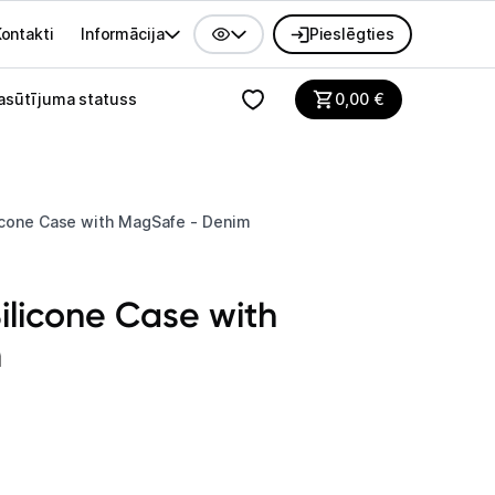
ontakti
Informācija
Pieslēgties
alvenes izvēlne
asūtījuma statuss
0,00
€
licone Case with MagSafe - Denim
ilicone Case with
m