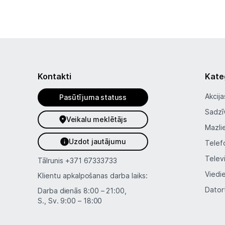
Kontakti
Kate
Akcija
Pasūtījuma statuss
Sadzī
Veikalu meklētājs
Mazli
Uzdot jautājumu
Telef
Telev
Tālrunis
+371 67333733
Viedi
Klientu apkalpošanas darba laiks:
Dator
Darba dienās 8:00 – 21:00,
S., Sv. 9:00 – 18:00