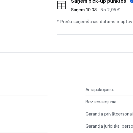
Planšetdatori un aksesuāri
Saņem pick-up punktos
Saņem 10.08.
No 2,95 €
Piederumi
* Preču saņemšanas datums ir aptuve
Stacionārie un bezvadu telefoni
Viedierīces
Sadzīves tehnika
Skaistumkopšana
Sports un atpūta
Ar iepakojumu:
Ražotāju atjaunota tehnika
6
Bez iepakojuma:
Garantija privātpersonai
Vēlmju saraksts
Garantija juridiskai perso