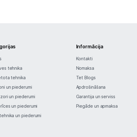
Blogs
Piegāde un apmaksa
Tehnikas izvešana
gorijas
Informācija
Uzņēmumiem
s
Kontakti
ves tehnika
Nomaksa
Tet pakalpojumi
etota tehnika
Tet Blogs
oni un piederumi
Apdrošināšana
Kontakti
izori un piederumi
Garantija un serviss
erīces un piederumi
Piegāde un apmaksa
Informācija
tehnika un piederumi