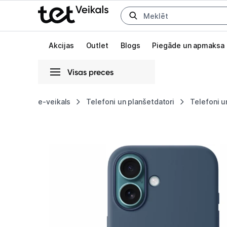
Uz kategorijam
Uz galveno saturu
Akcijas
Outlet
Blogs
Piegāde un apmaksa
Visas preces
Gaišā
Tumšā
Sistēmas
e-veikals
Telefoni un planšetdatori
Telefoni u
Apple
Animācijas
iPhone
Globāls iestatījums animāciju aktivizēšanai vai deaktivizēšanai visā l
16
Silicone
Case
with
MagSafe