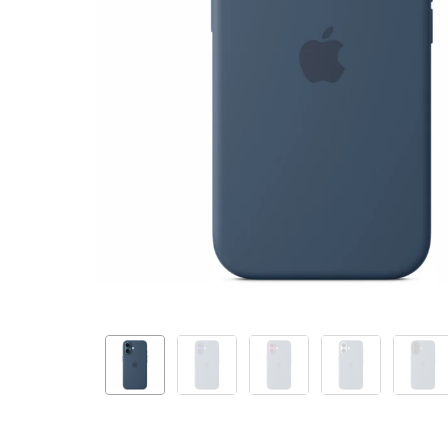
-
Denim