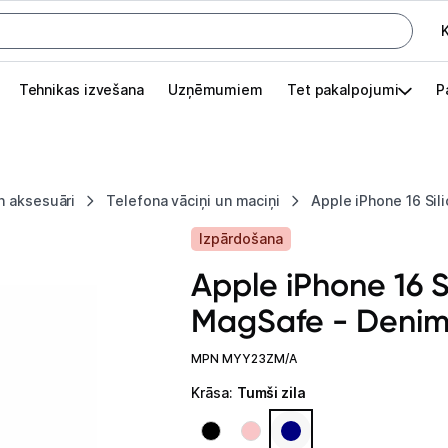
K
G
Tehnikas izvešana
Uzņēmumiem
Tet pakalpojumi
P
Pieslēgties
Pasūtījuma statuss
n aksesuāri
Telefona vāciņi un maciņi
Apple iPhone 16 Si
Akcijas
Izpārdošana
Outlet
Apple iPhone 16 S
apā.
MagSafe - Deni
Izvēlies kāroto ierīci izdevīgāk!
TV un audio
MPN MYY23ZM/A
Krāsa
:
Tumši zila
Datortehnika