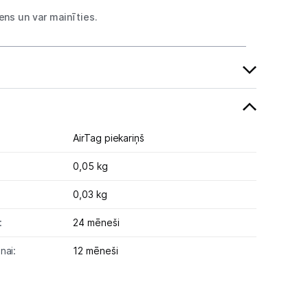
ns un var mainīties.
AirTag piekariņš
0,05 kg
0,03 kg
:
24 mēneši
nai:
12 mēneši