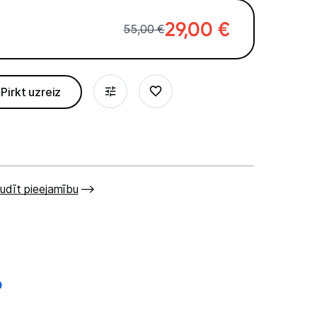
29,00
€
55,00 €
Pirkt uzreiz
udīt pieejamību