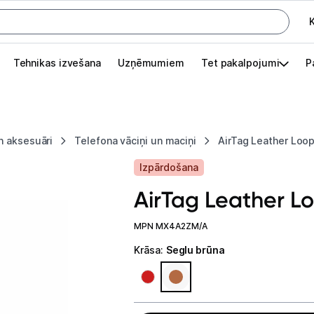
K
G
Tehnikas izvešana
Uzņēmumiem
Tet pakalpojumi
P
Pieslēgties
Pasūtījuma statuss
n aksesuāri
Telefona vāciņi un maciņi
AirTag Leather Loo
Akcijas
Izpārdošana
Outlet
AirTag Leather L
apā.
Izvēlies kāroto ierīci izdevīgāk!
MPN MX4A2ZM/A
Krāsa
:
Seglu brūna
TV un audio
Datortehnika