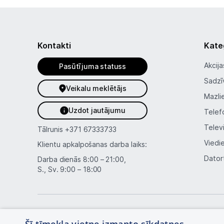
Kontakti
Kate
Akcija
Pasūtījuma statuss
Sadzī
Veikalu meklētājs
Mazli
Uzdot jautājumu
Telef
Telev
Tālrunis
+371 67333733
Viedi
Klientu apkalpošanas darba laiks:
Dator
Darba dienās 8:00 – 21:00,
S., Sv. 9:00 – 18:00