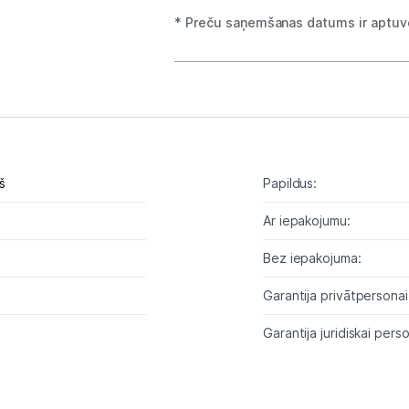
Planšetdatori un aksesuāri
* Preču saņemšanas datums ir aptuve
Piederumi
Stacionārie un bezvadu telefoni
Viedierīces
Sadzīves tehnika
š
Papildus:
Skaistumkopšana
Ar iepakojumu:
Sports un atpūta
Bez iepakojuma:
Garantija privātpersonai
Ražotāju atjaunota tehnika
Garantija juridiskai perso
Vēlmju saraksts