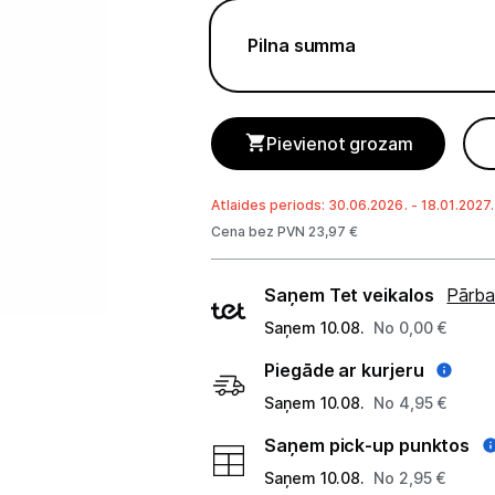
Telefoni, planšetdatori
Pilna summa
Telefoni un aksesuāri
Mobilie telefoni un viedtālruņi
Pievienot grozam
Telefona vāciņi un maciņi
Aizsargstikli
Atlaides periods: 30.06.2026. - 18.01.2027.
Cena bez PVN 23,97 €
Atmiņas kartes
Piegādes
Saņem Tet veikalos
Pārba
Akumulatori (Power bank)
veidi
Saņem 10.08.
No 0,00 €
Auto telefona turētāji
Piegāde ar kurjeru
Lādētāji, kabeļi un adapteri
Saņem 10.08.
No 4,95 €
Saņem pick-up punktos
Brīvroku austiņas
Saņem 10.08.
No 2,95 €