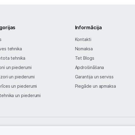
Blogs
Piegāde un apmaksa
gorijas
Informācija
Tehnikas izvešana
s
Kontakti
ves tehnika
Nomaksa
Uzņēmumiem
etota tehnika
Tet Blogs
oni un piederumi
Apdrošināšana
Tet pakalpojumi
izori un piederumi
Garantija un serviss
erīces un piederumi
Piegāde un apmaksa
Kontakti
tehnika un piederumi
Informācija