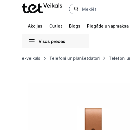
Uz kategorijam
Uz galveno saturu
Akcijas
Outlet
Blogs
Piegāde un apmaksa
Visas preces
Gaišā
Tumšā
Sistēmas
e-veikals
Telefoni un planšetdatori
Telefoni u
AirTag
Animācijas
Leather
Globāls iestatījums animāciju aktivizēšanai vai deaktivizēšanai visā l
Loop
-
Saddle
Brown