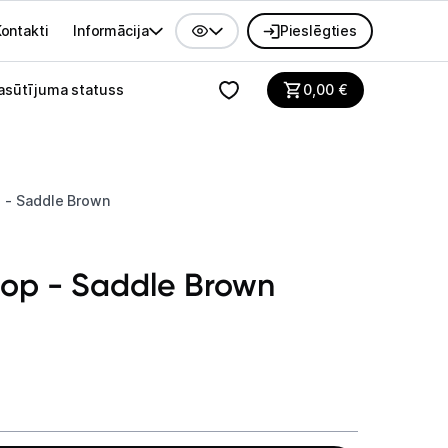
ontakti
Informācija
Pieslēgties
alvenes izvēlne
asūtījuma statuss
0,00
€
p - Saddle Brown
oop - Saddle Brown