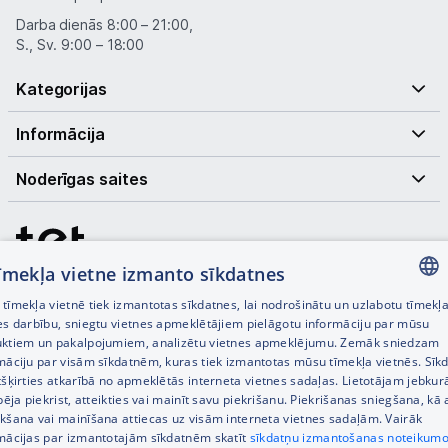
Darba dienās 8:00 – 21:00,
S., Sv. 9:00 – 18:00
Kategorijas
Informācija
Noderīgas saites
tīmekļa vietne izmanto sīkdatnes
tīmekļa vietnē tiek izmantotas sīkdatnes, lai nodrošinātu un uzlabotu tīmekļ
LATVIAN
es darbību, sniegtu vietnes apmeklētājiem pielāgotu informāciju par mūsu
ktiem un pakalpojumiem, analizētu vietnes apmeklējumu. Zemāk sniedzam
RUSSIAN
© SIA Tet 2026 -
Visas cenas norādītas EUR ar PVN 21%
māciju par visām sīkdatnēm, kuras tiek izmantotas mūsu tīmekļa vietnēs. Sīk
tšķirties atkarībā no apmeklētās interneta vietnes sadaļas. Lietotājam jebkurā
ENGLISH
Interneta veikala izstrāde —
spēja piekrist, atteikties vai mainīt savu piekrišanu. Piekrišanas sniegšana, kā 
kšana vai mainīšana attiecas uz visām interneta vietnes sadaļām. Vairāk
mācijas par izmantotajām sīkdatnēm skatīt
sīkdatņu izmantošanas noteikumo