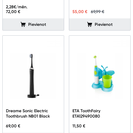
Blogs
2,28
€/mēn.
72,00 €
55,00 €
69,99 €
Piegāde un apmaksa
Pievienot
Pievienot
Tehnikas izvešana
Uzņēmumiem
Tet pakalpojumi
Kontakti
Informācija
Dreame Sonic Electric
ETA ToothFairy
Toothbrush NB01 Black
ETA129490080
69,00 €
11,50 €