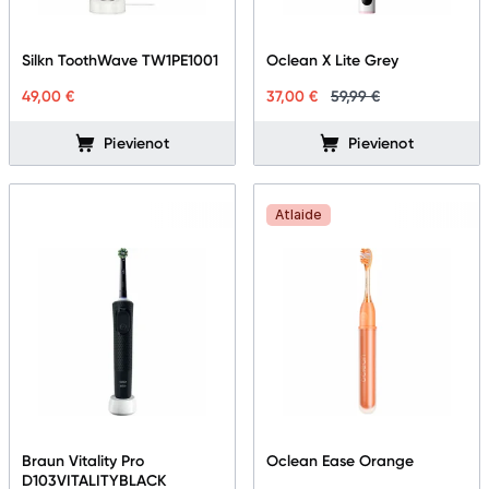
Silkn ToothWave TW1PE1001
Oclean X Lite Grey
49,00 €
37,00 €
59,99 €
Pievienot
Pievienot
Atlaide
Braun Vitality Pro
Oclean Ease Orange
D103VITALITYBLACK