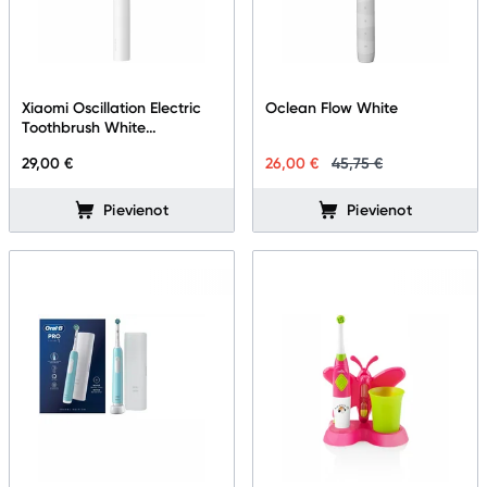
Telefoni, planšetdatori
Viedierīces
Xiaomi Oscillation Electric
Oclean Flow White
Sadzīves tehnika
Toothbrush White
BHR9818EU
29,00 €
26,00 €
45,75 €
Skaistumkopšana
Pievienot
Pievienot
Matu kopšana
Ķermeņa kopšana
Veselība
Elektriskās zobu birstes
Aksesuāri el. zobu birstēm
Svari