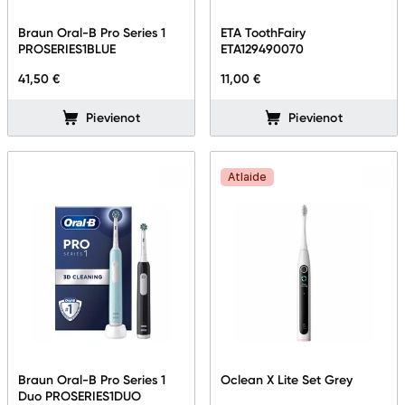
Alkometri
Braun Oral-B Pro Series 1
ETA ToothFairy
PROSERIES1BLUE
ETA129490070
Masāžas ierīces
41,50 €
11,00 €
Sejas kopšanas ierīces
Pievienot
Pievienot
Asinsspiediena mērītāji
Sildīšanas ierīces
Atlaide
Termometri
Sports un atpūta
Ražotāju atjaunota tehnika
Vēlmju saraksts
Braun Oral-B Pro Series 1
Oclean X Lite Set Grey
Duo PROSERIES1DUO