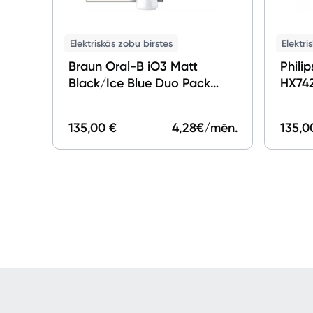
Elektriskās zobu birstes
Elektri
Braun Oral-B iO3 Matt
Phili
Black/Ice Blue Duo Pack
HX742
Edition
135,00 €
4,28
€/mēn.
135,0