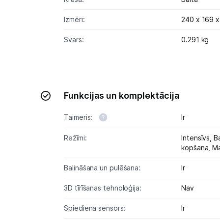
Izmēri:
240 x 169 
Svars:
0.291 kg
Funkcijas un komplektācija
Taimeris:
Ir
Režīmi:
Intensīvs,
B
kopšana,
Ma
Balināšana un pulēšana:
Ir
3D tīrīšanas tehnoloģija:
Nav
Spiediena sensors:
Ir