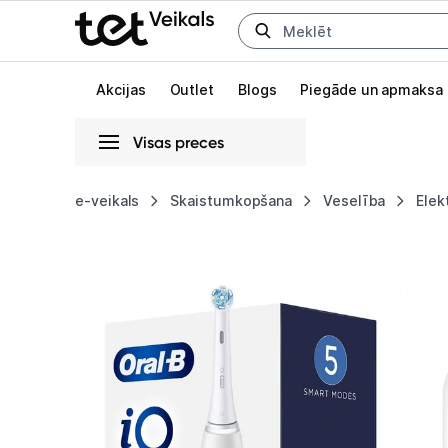
Uz kategorijam
Uz galveno saturu
Akcijas
Outlet
Blogs
Piegāde un apmaksa
Visas preces
Gaišā
Tumšā
Sistēmas
e-veikals
Skaistumkopšana
Veselība
Elek
Braun
Animācijas
Oral-
Globāls iestatījums animāciju aktivizēšanai vai deaktivizēšanai visā l
B
iO
6
White