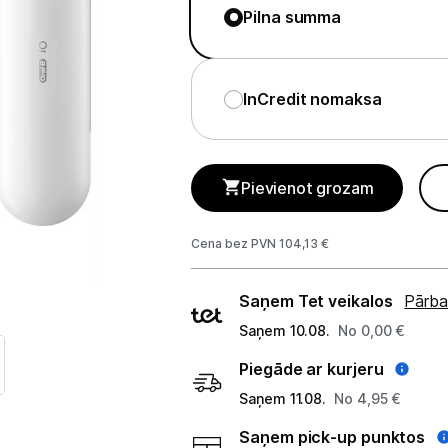
Telefoni, planšetdatori
Pilna summa
Viedierīces
InCredit nomaksa
Sadzīves tehnika
Skaistumkopšana
Pievienot grozam
Matu kopšana
Ķermeņa kopšana
Cena bez PVN 104,13 €
Veselība
Piegādes
Saņem Tet veikalos
Pārba
veidi
Elektriskās zobu birstes
Saņem 10.08.
No 0,00 €
Piegāde ar kurjeru
Aksesuāri el. zobu birstēm
Saņem 11.08.
No 4,95 €
Svari
Saņem pick-up punktos