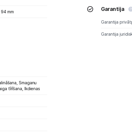
Blogs
Garantija
x 94 mm
Piegāde un apmaksa
Garantija privāt
Garantija juridis
Tehnikas izvešana
Uzņēmumiem
Tet pakalpojumi
alināšana,
Smaganu
Kontakti
iga tīrīšana,
Ikdienas
Informācija