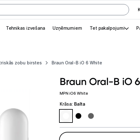
K
G
Tehnikas izvešana
Uzņēmumiem
Tet pakalpojumi
P
Pieslēgties
Pasūtījuma statuss
triskās zobu birstes
Braun Oral-B iO 6 White
Akcijas
Braun Oral-B iO 
Outlet
apā.
MPN iO6 White
Izvēlies kāroto ierīci izdevīgāk!
Krāsa
:
Balta
TV un audio
Datortehnika