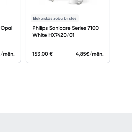
Elektriskās zobu birstes
 Opal
Philips Sonicare Series 7100
White HX7420/01
/mēn.
153,00 €
4,85
€/mēn.
126,