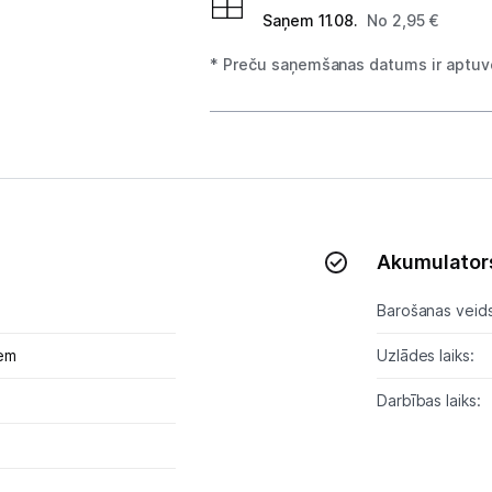
Alkometri
Saņem 11.08.
No 2,95 €
Masāžas ierīces
* Preču saņemšanas datums ir aptuve
Sejas kopšanas ierīces
Asinsspiediena mērītāji
Sildīšanas ierīces
Termometri
Akumulator
Sports un atpūta
Barošanas veids
iem
Uzlādes laiks:
Ražotāju atjaunota tehnika
Darbības laiks:
Vēlmju saraksts