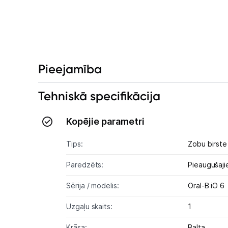
Pieejamība
Tehniskā specifikācija
Kopējie parametri
Tips:
Zobu birste
Paredzēts:
Pieaugušaj
Sērija / modelis:
Oral-B iO 6
Uzgaļu skaits:
1
Krāsa:
Balta