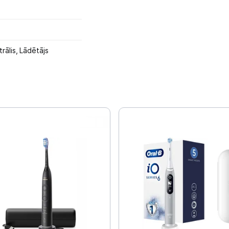
rālis,
Lādētājs