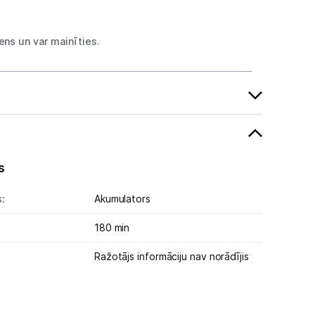
ns un var mainīties.
s
:
Akumulators
180 min
Ražotājs informāciju nav norādījis