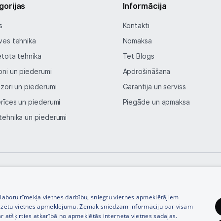
gorijas
Informācija
s
Kontakti
ves tehnika
Nomaksa
etota tehnika
Tet Blogs
oni un piederumi
Apdrošināšana
izori un piederumi
Garantija un serviss
erīces un piederumi
Piegāde un apmaksa
tehnika un piederumi
© SIA Tet 2026 -
Visas cenas norādītas EUR ar PVN 21%
zlabotu tīmekļa vietnes darbību, sniegtu vietnes apmeklētājiem
izētu vietnes apmeklējumu. Zemāk sniedzam informāciju par visām
r atšķirties atkarībā no apmeklētās interneta vietnes sadaļas.