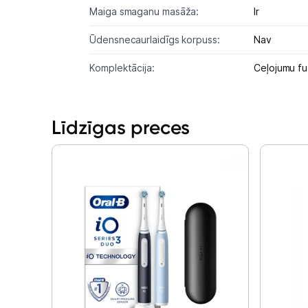
Maiga smaganu masāža:
Ir
Ūdensnecaurlaidīgs korpuss:
Nav
Komplektācija:
Ceļojumu fut
Līdzīgas preces