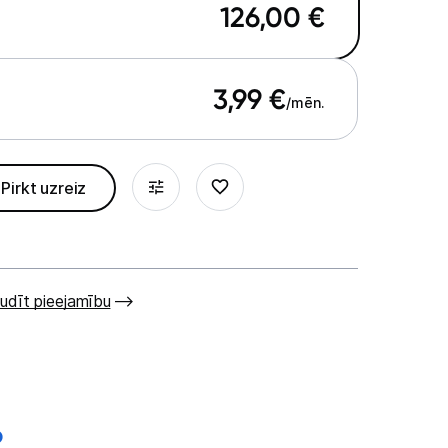
126,00
€
3,99
€
/mēn.
Pirkt uzreiz
udīt pieejamību