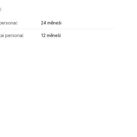
personai:
24 mēneši
kai personai:
12 mēneši