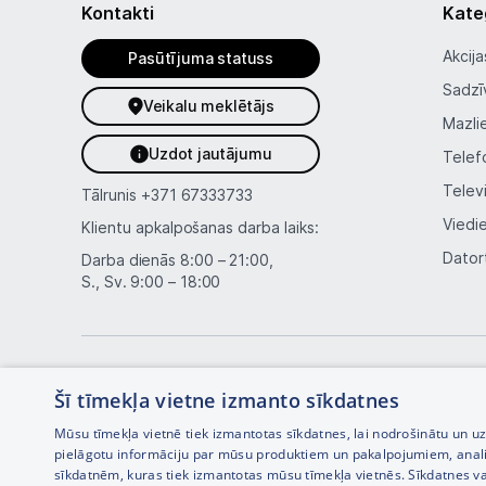
Kontakti
Kate
Akcija
Pasūtījuma statuss
Sadzī
Veikalu meklētājs
Mazli
Uzdot jautājumu
Telef
Telev
Tālrunis
+371 67333733
Viedi
Klientu apkalpošanas darba laiks:
Dator
Darba dienās 8:00 – 21:00,
S., Sv. 9:00 – 18:00
Šī tīmekļa vietne izmanto sīkdatnes
Mūsu tīmekļa vietnē tiek izmantotas sīkdatnes, lai nodrošinātu un u
pielāgotu informāciju par mūsu produktiem un pakalpojumiem, anal
sīkdatnēm, kuras tiek izmantotas mūsu tīmekļa vietnēs. Sīkdatnes va
Interneta veikala izstrāde —