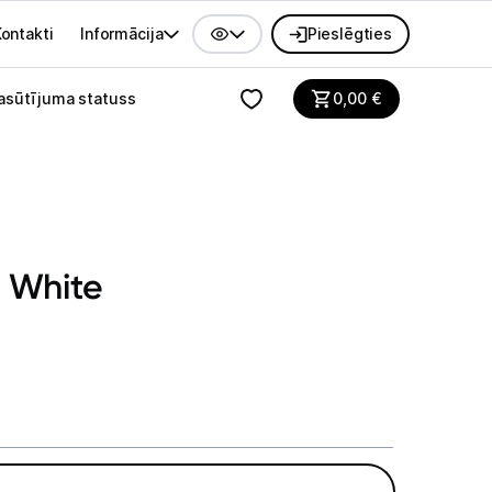
ontakti
Informācija
Pieslēgties
alvenes izvēlne
asūtījuma statuss
0,00
€
6 White