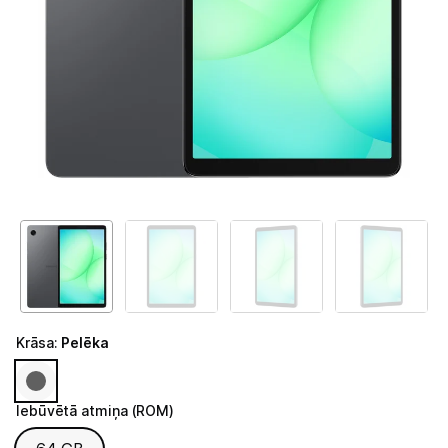
Telefoni, planšetdatori
Telefoni un aksesuāri
Planšetdatori un aksesuāri
Planšetdatori
Somas un apvalki planšetdatoriem
Citi aksesuāri
E-grāmatu lasītāji
E-grāmatu lasītāju aksesuāri
Krāsa
:
Pelēka
Piederumi
Stacionārie un bezvadu telefoni
Iebūvētā atmiņa (ROM)
Iebūvētā atmiņa (ROM)