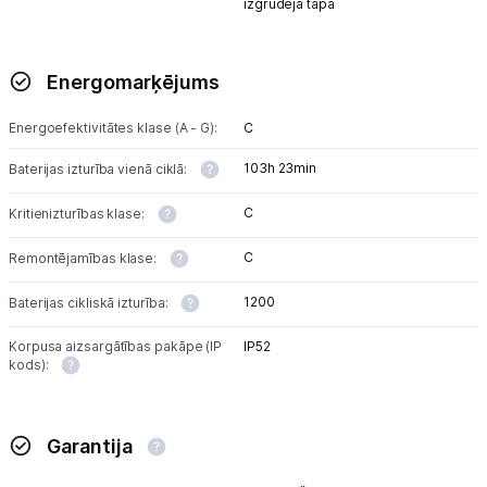
izgrūdēja tapa
Energomarķējums
Energoefektivitātes klase (A - G):
C
103h 23min
Baterijas izturība vienā ciklā:
C
Kritienizturības klase:
C
Remontējamības klase:
1200
Baterijas cikliskā izturība:
Korpusa aizsargātības pakāpe (IP
IP52
kods):
Garantija