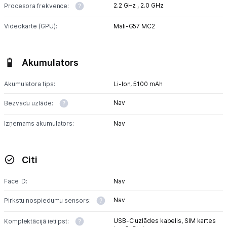
2.2 GHz ,
2.0 GHz
Procesora frekvence:
Videokarte (GPU):
Mali-G57 MC2
Akumulators
Akumulatora tips:
Li-lon,
5100 mAh
Nav
Bezvadu uzlāde:
Izņemams akumulators:
Nav
Citi
Face ID:
Nav
Nav
Pirkstu nospiedumu sensors:
USB-C uzlādes kabelis,
SIM kartes
Komplektācijā ietilpst: