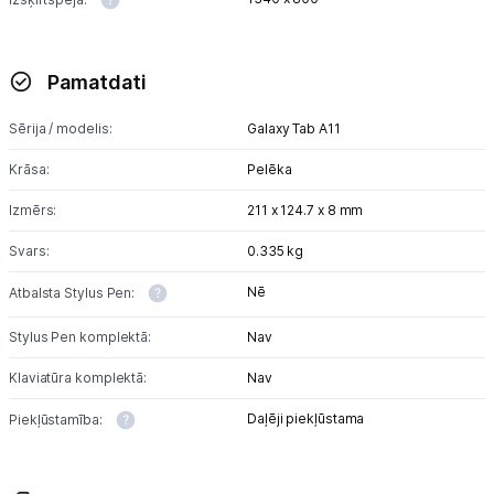
Pamatdati
Sērija / modelis:
Galaxy Tab A11
Krāsa:
Pelēka
Izmērs:
211 x 124.7 x 8 mm
Svars:
0.335 kg
Nē
Atbalsta Stylus Pen:
Stylus Pen komplektā:
Nav
Klaviatūra komplektā:
Nav
Daļēji piekļūstama
Piekļūstamība: