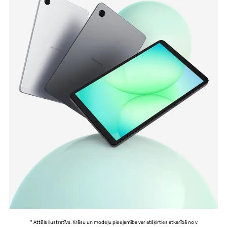
* Attēls ilustratīvs. Krāsu un modeļu pieejamība var atšķirties atkarībā no v