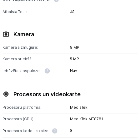
Atbalsta Tet+:
Jā
Kamera
Kamera aizmugurē:
8 MP
Kamera priekšā:
5 MP
Nav
Iebūvēta zibspuldze:
Procesors un videokarte
Procesoru platforma:
MediaTek
Procesors (CPU):
MediaTek MT8781
8
Procesora kodolu skaits: