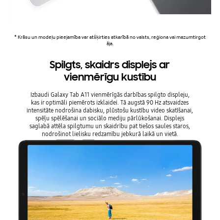
* Krāsu un modeļu pieejamība var atšķirties atkarībā no valsts, reģiona vai mazumtirgot
āja.
Spilgts, skaidrs displejs ar
vienmērīgu kustību
Izbaudi Galaxy Tab A11 vienmērīgās darbības spilgto displeju,
kas ir optimāli piemērots izklaidei. Tā augstā 90 Hz atsvaidzes
intensitāte nodrošina dabisku, plūstošu kustību video skatīšanai,
spēļu spēlēšanai un sociālo mediju pārlūkošanai. Displejs
saglabā attēla spilgtumu un skaidrību pat tiešos saules staros,
nodrošinot lielisku redzamību jebkurā laikā un vietā.