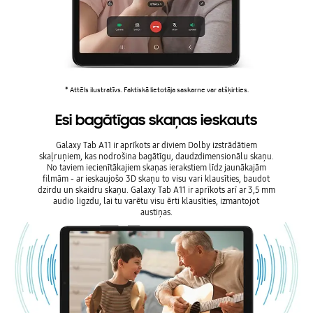
* Attēls ilustratīvs. Faktiskā lietotāja saskarne var atšķirties.
Esi bagātīgas skaņas ieskauts
Galaxy Tab A11 ir aprīkots ar diviem Dolby izstrādātiem
skaļruņiem, kas nodrošina bagātīgu, daudzdimensionālu skaņu.
No taviem iecienītākajiem skaņas ierakstiem līdz jaunākajām
filmām - ar ieskaujošo 3D skaņu to visu vari klausīties, baudot
dzirdu un skaidru skaņu. Galaxy Tab A11 ir aprīkots arī ar 3,5 mm
audio ligzdu, lai tu varētu visu ērti klausīties, izmantojot
austiņas.