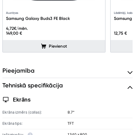
Austiņas
Lādētāji, kabeļ
Samsung Galaxy Buds3 FE Black
Samsung c
4,72
€/mēn.
149,00 €
12,75 €
Pievienot
Pieejamība
Tehniskā specifikācija
Ekrāns
Ekrāna izmērs (collas):
8.7"
Ekrāna tips:
TFT
1340 x 800
Izšķirtspēja: