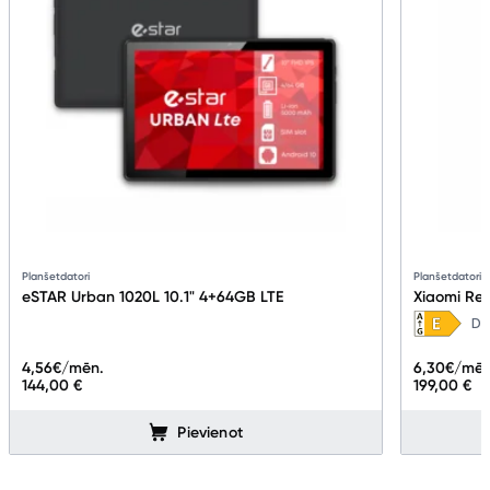
Planšetdatori
Planšetdatori
eSTAR Urban 1020L 10.1" 4+64GB LTE
Xiaomi Re
Da
4,56
€/mēn.
6,30
€/mēn
144,00 €
199,00 €
Pievienot