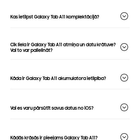
Kas ietilpst Galaxy Tab A11 komplektācijā?
Cik liela ir Galaxy Tab A11 atmiņa un datu krātuve?
Vai to var palielināt?
Kāda ir Galaxy Tab A11 akumulatora ietilpība?
Vai es varu pārsūtīt savus datus no iOS?
Kādās krāsās ir pieejams Galaxy Tab A11?