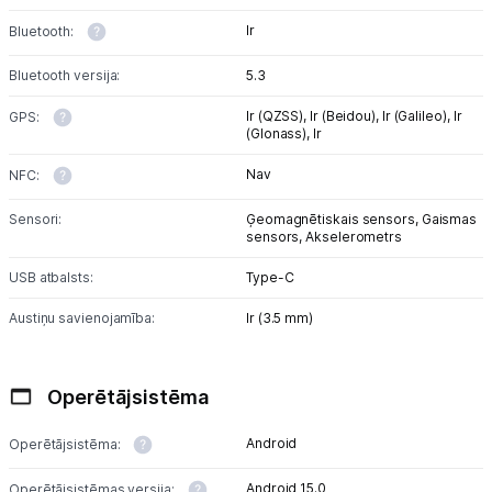
Ir
Bluetooth:
Bluetooth versija:
5.3
Ir (QZSS),
Ir (Beidou),
Ir (Galileo),
Ir
GPS:
(Glonass),
Ir
Nav
NFC:
Sensori:
Ģeomagnētiskais sensors,
Gaismas
sensors,
Akselerometrs
USB atbalsts:
Type-C
Austiņu savienojamība:
Ir (3.5 mm)
Operētājsistēma
Android
Operētājsistēma:
Android 15.0
Operētājsistēmas versija: