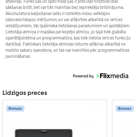
atsevišķi. Funkcijas un specifikācijas ir precīzas tirdzniecības
sākšanas brīdī, bet var tikt mainītas bez iepriekšēja brīdinājuma.
Akumulatora kalpošanas laiks ir noteikts mūsu veiktajos
laboratoriskajos mērījumos un var atšķirties atkarībā no ierīces
iestatījumiem, tās īpašnieka lietošanas paradumiem un apstākļiem.
Lietotāja atmiņa ir mazāka par kopējo atmiņu, jo tajā tiek glabāta
operētājsistēma un programmatūra, kas tiek lietota ierīces funkciju
darbībai. Faktiskais lietotāja atmiņas lielums atšķiras atkarībā no
mobilo sakaru operatora, un tas var mainīties pēc programmatūras
jaunināšanas.
Līdzīgas preces
Bonuss
Bonuss