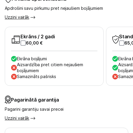
Apdrošini savu pirkumu pret nejaušiem bojājumiem
Uzzini vairāk
Ekrāns
/ 2 gadi
Stand
60,00
€
65,
Ekrāna bojājumi
Ekrāna 
Aizsardzība pret citiem nejaušiem
Aizsard
bojājumiem
bojāju
Samazināts pašrisks
Samazin
Pagarinātā garantija
Pagarini garantiju savai precei
Uzzini vairāk