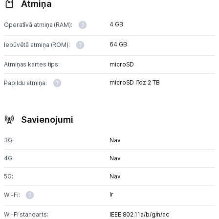
Atmiņa
4 GB
Operatīvā atmiņa (RAM):
64 GB
Iebūvētā atmiņa (ROM):
Atmiņas kartes tips:
microSD
microSD līdz 2 TB
Papildu atmiņa:
Savienojumi
3G:
Nav
4G:
Nav
5G:
Nav
Ir
Wi-Fi:
Wi-Fi standarts:
IEEE 802.11a/b/g/n/ac