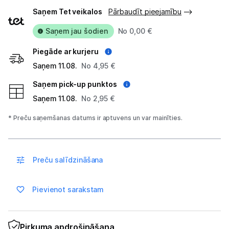
Piegādes
Saņem Tet veikalos
Pārbaudīt pieejamību
veidi
Uzņēmumiem
Saņem jau šodien
No 0,00 €
Piegāde ar kurjeru
Tet pakalpojumi
Saņem 11.08.
No 4,95 €
Saņem pick-up punktos
Kontakti
Saņem 11.08.
No 2,95 €
Informācija
* Preču saņemšanas datums ir aptuvens un var mainīties.
Preču salīdzināšana
Pievienot sarakstam
Pirkuma apdrošināšana