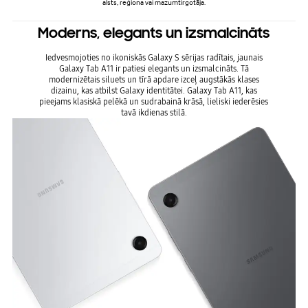
alsts, reģiona vai mazumtirgotāja.
Moderns, elegants un izsmalcināts
Iedvesmojoties no ikoniskās Galaxy S sērijas radītais, jaunais
Galaxy Tab A11 ir patiesi elegants un izsmalcināts. Tā
modernizētais siluets un tīrā apdare izceļ augstākās klases
dizainu, kas atbilst Galaxy identitātei. Galaxy Tab A11, kas
pieejams klasiskā pelēkā un sudrabainā krāsā, lieliski iederēsies
tavā ikdienas stilā.