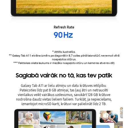
* Attēls ilustratīvs.
** Galaxy Tab A11 ekrāna izmērs pa diagonāli ir 8,7 collas pilnā taisnstūrī, neņemot vērā
noapaļotos stūrus.
*** Faktiskais skata laukums ir mazāks noapaļoto stūru un kameras atveres dēļ.
Saglabā vairāk no tā, kas tev patīk
Galaxy Tab A11 ar lielu atmiņu un datu krātuves ietilpību.
Pateicoties līdz pat 8 GB atmiņai, tas ļauj ātri un netraucēti
vienlaikus veikt vairākus uzdevumus, savukārt 128 GB krātuve
nodrošina daudz vietas lieliem failiem. Turklāt, ja nepieciešams,
izmantojot microSD karti, krātuvi var palielināt līdz 2 TB.