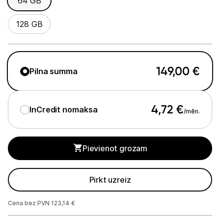
64 GB
Viedierīces
128 GB
Sadzīves tehnika
Skaistumkopšana
149,00
€
Pilna summa
Sports un atpūta
Ražotāju atjaunota tehnika
4,72
€
InCredit nomaksa
/mēn.
Vēlmju saraksts
Pievienot grozam
Blogs
Pirkt uzreiz
Piegāde un apmaksa
Cena bez PVN 123,14 €
Tehnikas izvešana