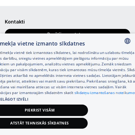
Kontakti
Pasūtījuma statuss
tīmekļa vietne izmanto sīkdatnes
Veikalu meklētājs
īmekļa vietnē tiek izmantotas sīkdatnes, lai nodrošinātu un uzlabotu tīmekļa
LATVIAN
es darbību, sniegtu vietnes apmeklētājiem pielāgotu informāciju par mūsu
Uzdot jautājumu
ktiem un pakalpojumiem, analizētu vietnes apmeklējumu. Zemāk sniedzam
RUSSIAN
māciju par visām sīkdatnēm, kuras tiek izmantotas mūsu tīmekļa vietnēs. Sīk
Tālrunis
+371 67333733
šķirties atkarībā no apmeklētās interneta vietnes sadaļas. Lietotājam jebkurā
ENGLISH
Klientu apkalpošanas darba laiks:
pēja piekrist, atteikties vai mainīt savu piekrišanu. Piekrišanas sniegšana, kā a
kšana vai mainīšana attiecas uz visām interneta vietnes sadaļām. Vairāk
Darba dienās 8:00 – 21:00,
mācijas par izmantotajām sīkdatnēm skatīt
sīkdatņu izmantošanas noteikumo
S., Sv. 9:00 – 18:00
IELĀGOT IZVĒLI
Kategorijas
PIEKRIST VISĀM
Informācija
ATSTĀT TEHNISKĀS SĪKDATNES
149,00
€
Pievienot grozam