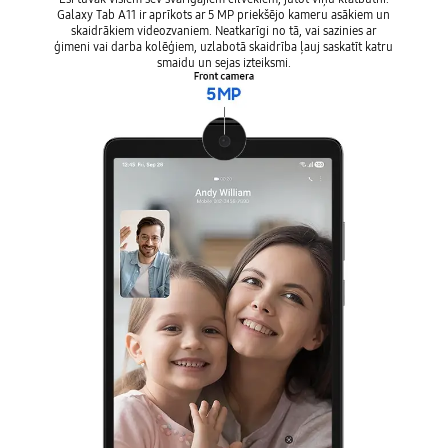
Galaxy Tab A11 ir aprīkots ar 5 MP priekšējo kameru asākiem un
skaidrākiem videozvaniem. Neatkarīgi no tā, vai sazinies ar
ģimeni vai darba kolēģiem, uzlabotā skaidrība ļauj saskatīt katru
smaidu un sejas izteiksmi.