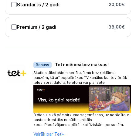
Standarts
/ 2 gadi
20,00
€
Premium
/ 2 gadi
38,00
€
Dāvanas
Tet+ mēnesi bez maksas!
Bonuss
Skaties tūkstošiem seriālu, filmu bez reklāmas
pauzēm, kā arī populārākos TV kanālus kur tev ērtāk –
televizorā, datorā, telefonā vai planšetē.
3 dienu laikā pēc pirkuma saņemšanas, uz norādīto e-
pasta adresi tiks nosūtīts unikāls
kods. Piedāvājums spēkā tikai fiziskām personām.
Vairāk par Tet+