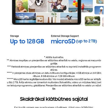
* Attēls ilustratīvs.
** Atmiņas iespējas un pieejamība var atšķirties atkarībā no valsts, reģiona vai mazumtir
gotāja.
*** Faktiskā atmiņas pieejamība var atšķirties atkarībā no iepriekš instalētās programm
atūras.
**** Ir pieejamas divas atmiņas un datu krātuves konfigurācijas: 4 GB atmiņa un 64 GB k
rātuve, 8 GB atmiņa un 128 GB krātuve.
***** MicroSD karte iegādājama atsevišķi. Visi modeļi atbalsta microSD kartes ar ietilpīb
u līdz 2 TB. Ārējo atmiņu var izmantot multivides (fotoattēlu, video un mūzikas failu), bet
ne lietojumprogrammu, glabāšanai. Pieejamība var atšķirties atkarībā no valsts un ražot
āja.
Skaidrākai klātbūtnes sajūtai
Esi tuvāk visiem sev svarīgajiem cilvēkiem, jūtot viņu klātbūtni.