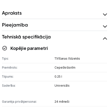
Skaistumkopšana
Apraksts
Sports un atpūta
Pieejamība
Ražotāju atjaunota tehnika
Tehniskā specifikācija
Vēlmju saraksts
Kopējie parametri
Blogs
Tips:
Tīrīšanas līdzeklis
Piemērots:
Cepeškrāsnīm
Piegāde un apmaksa
Tilpums:
0.25 l
Tehnikas izvešana
Saderība:
Universāls
Uzņēmumiem
Garantija privātpersonai:
24 mēneši