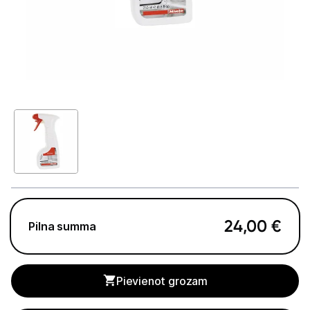
Telefoni, planšetdatori
Viedierīces
Sadzīves tehnika
Lielā tehnika
Ledusskapji
Saldētavas
Vīna skapji
24,00
€
Pilna summa
Trauku mazgājamās mašīnas
Veļas mašīnas
Pievienot grozam
Veļas žāvētāji