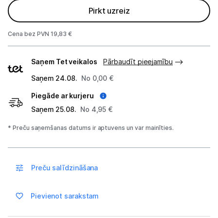
Sadzīves tehnikas aksesuāri
Pirkt uzreiz
Plītis
Cena bez PVN 19,83 €
Tvaika nosūcēji
Piegādes
Saņem Tet veikalos
Pārbaudīt pieejamību
veidi
Aksesuāri tvaika nosūcējiem
Saņem 24.08.
No 0,00 €
Iebūvējamā tehnika
Piegāde ar kurjeru
Saņem 25.08.
No 4,95 €
Mazā tehnika
* Preču saņemšanas datums ir aptuvens un var mainīties.
Kafijas pagatavošana
Mazā virtuves tehnika
Preču salīdzināšana
Klimata iekārtas
Pievienot sarakstam
Apģērbu kopšana