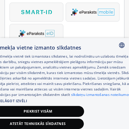
tīmekļa vietne izmanto sīkdatnes
īmekļa vietnē tiek izmantotas sīkdatnes, lai nodrošinātu un uzlabotu tīmekļa
LATVIAN
es darbību, sniegtu vietnes apmeklētājiem pielāgotu informāciju par mūsu
ktiem un pakalpojumiem, analizētu vietnes apmeklējumu. Zemāk sniedzam
RUSSIAN
māciju par visām sīkdatnēm, kuras tiek izmantotas mūsu tīmekļa vietnēs. Sīk
šķirties atkarībā no apmeklētās interneta vietnes sadaļas. Lietotājam jebkurā
ENGLISH
pēja piekrist, atteikties vai mainīt savu piekrišanu. Piekrišanas sniegšana, kā a
kšana vai mainīšana attiecas uz visām interneta vietnes sadaļām. Vairāk
mācijas par izmantotajām sīkdatnēm skatīt
sīkdatņu izmantošanas noteikumo
IELĀGOT IZVĒLI
PIEKRIST VISĀM
ATSTĀT TEHNISKĀS SĪKDATNES