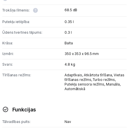
68.5 dB
Trokšņa līmenis:
Putekļu ietilpība:
0.35 l
Ūdens tvertnes tilpums:
0.3 l
Krāsa:
Balta
Izmēri:
350 x 353 x 96.5 mm
Svars:
4.8 kg
Tīrīšanas režīms:
Adaptīvais,
Atkārtota tīrīšana,
Vietas
tīrīšanas režīms,
Turbo režīms,
Putekļu sensora režīms,
Manuāla,
Automātiskā
Funkcijas
Tālvadības pults:
Nav