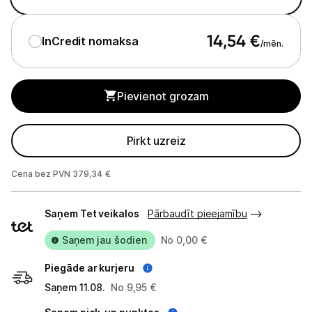
Tīrīšanas iekārtas
14,54
€
Gludekļi
InCredit nomaksa
/mēn.
Tvaika gludināšanas sistēmas
Pievienot grozam
Tvaika gludekļi
Tvaika tīrītāji
Pirkt uzreiz
Kafijas pagatavošana
Cena bez PVN 379,34 €
Mazā virtuves tehnika
Piegādes
Saņem Tet veikalos
Pārbaudīt pieejamību
veidi
Klimata iekārtas
Saņem jau šodien
No 0,00 €
Apģērbu kopšana
Piegāde ar kurjeru
Skaistumkopšana
Saņem 11.08.
No 9,95 €