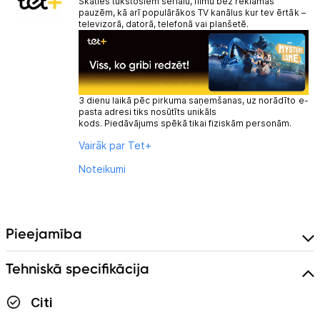
Skaties tūkstošiem seriālu, filmu bez reklāmas
pauzēm, kā arī populārākos TV kanālus kur tev ērtāk –
televizorā, datorā, telefonā vai planšetē.
3 dienu laikā pēc pirkuma saņemšanas, uz norādīto e-
pasta adresi tiks nosūtīts unikāls
kods. Piedāvājums spēkā tikai fiziskām personām.
Vairāk par Tet+
Noteikumi
Pieejamība
Tehniskā specifikācija
Citi