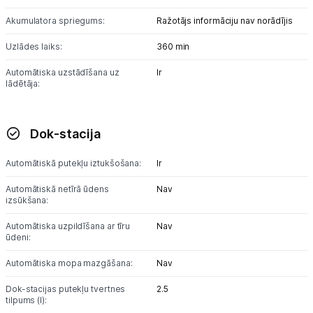
Akumulatora spriegums:
Ražotājs informāciju nav norādījis
Uzlādes laiks:
360 min
Automātiska uzstādīšana uz
Ir
lādētāja:
Dok-stacija
Automātiskā putekļu iztukšošana:
Ir
Automātiskā netīrā ūdens
Nav
izsūkšana:
Automātiska uzpildīšana ar tīru
Nav
ūdeni:
Automātiska mopa mazgāšana:
Nav
Dok-stacijas putekļu tvertnes
2.5
tilpums (l):