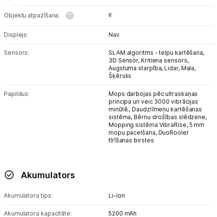
Ir
Objektu atpazīšana:
Displejs:
Nav
Sensors:
SLAM algoritms - telpu kartēšana,
3D Sensor,
Kritiena sensors,
Augstuma starpība,
Lidar,
Mala,
Šķērslis
Papildus:
Mops darbojas pēc ultraskaņas
principa un veic 3000 vibrācijas
minūtē.,
Daudzlīmeņu kartēšanas
sistēma,
Bērnu drošības slēdzene,
Mopping sistēma VibraRise,
5 mm
mopu pacelšana,
DuoRooler
tīrīšanas birstes
Akumulators
Akumulatora tips:
Li-lon
Akumulatora kapacitāte:
5200 mAh