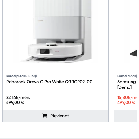
Roboti putekļu sūcēji
Roboti putekļu
Roborock Qrevo C Pro White QRRCP02-00
Samsung B
[Demo]
22,14
€/mēn.
15,80
€/mē
699,00 €
499,00 €
Pievienot