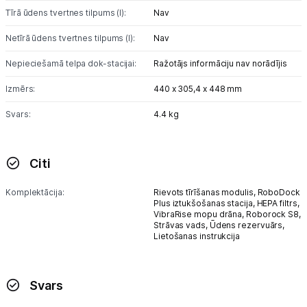
Tīrā ūdens tvertnes tilpums (l):
Nav
Netīrā ūdens tvertnes tilpums (l):
Nav
Nepieciešamā telpa dok-stacijai:
Ražotājs informāciju nav norādījis
Izmērs:
440 x 305,4 x 448 mm
Svars:
4.4 kg
Citi
Komplektācija:
Rievots tīrīšanas modulis,
RoboDock
Plus iztukšošanas stacija,
HEPA filtrs,
VibraRise mopu drāna,
Roborock S8,
Strāvas vads,
Ūdens rezervuārs,
Lietošanas instrukcija
Svars