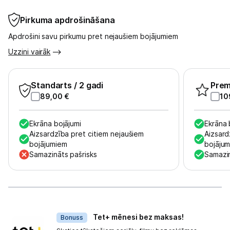
Kontakti
Pirkuma apdrošināšana
Apdrošini savu pirkumu pret nejaušiem bojājumiem
Informācija
Uzzini vairāk
Standarts
/ 2 gadi
Pre
89,00
€
10
Ekrāna bojājumi
Ekrāna 
Aizsardzība pret citiem nejaušiem
Aizsard
bojājumiem
bojāju
Samazināts pašrisks
Samazin
Dāvanas
Tet+ mēnesi bez maksas!
Bonuss