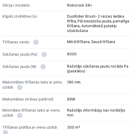
Sērija / modelis:
Roborock S8+
Kāpēc izvēlēties šo:
DuoRoller Brush- 2 reizes lielāka
tīrība,
Pārsteidzoša jauda, pamatīga
tīrīšana,
Automātiskā putekļu
iztukšošana
Mitrā tīrīšana,
Sausā tīrīšana
Tīrīšanas veids:
6000
Sūkšanas jauda (Pa):
Ražotājs sūkšanas jaudu norāda Pa
Sūkšanas jauda (W):
(paskālos)
Maksimālais tīrīšanas laiks ar pilnu
180 min.
uzlādi:
Maksimālais strāvas patēriņš:
69W
Minimālais tīrīšanas laiks ar vienu
Ražotājs informāciju nav norādījis
min.
uzlādi:
Tīrīšanas platība ar vienu uzlādi:
300 m²