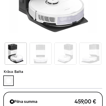
Telefoni, planšetdatori
Viedierīces
Sadzīves tehnika
Lielā tehnika
Iebūvējamā tehnika
Mazā tehnika
Auto ledusskapji
Krāsa
:
Balta
Putekļu sūcēji
Roboti putekļu sūcēji
Putekļu sūcēju aksesuāri
459,00
€
Pilna summa