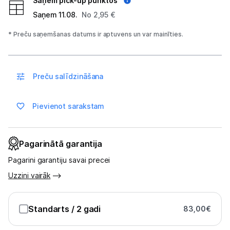
Saņem pick-up punktos
Sports un atpūta
Saņem 11.08.
No 2,95 €
Ražotāju atjaunota tehnika
* Preču saņemšanas datums ir aptuvens un var mainīties.
Vēlmju saraksts
Preču salīdzināšana
Blogs
Pievienot sarakstam
Piegāde un apmaksa
Pagarinātā garantija
Tehnikas izvešana
Pagarini garantiju savai precei
Uzzini vairāk
Uzņēmumiem
Standarts
/ 2 gadi
83,00
€
Tet pakalpojumi