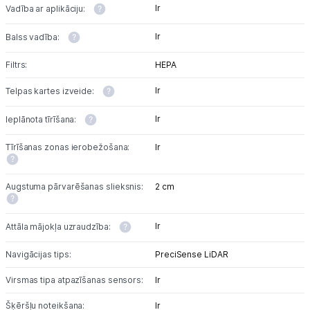
Ir
Vadība ar aplikāciju:
Ir
Balss vadība:
Filtrs:
HEPA
Ir
Telpas kartes izveide:
Ir
Ieplānota tīrīšana:
Tīrīšanas zonas ierobežošana:
Ir
Augstuma pārvarēšanas slieksnis:
2 cm
Ir
Attāla mājokļa uzraudzība:
Navigācijas tips:
PreciSense LiDAR
Virsmas tipa atpazīšanas sensors:
Ir
Šķēršļu noteikšana:
Ir