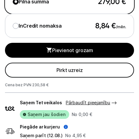
279,00
€
Pilna summa
Tīrīšanas iekārtas
Gludekļi
8,84
€
InCredit nomaksa
/mēn.
Tvaika gludināšanas sistēmas
Tvaika gludekļi
Pievienot grozam
Tvaika tīrītāji
Pirkt uzreiz
Kafijas pagatavošana
Mazā virtuves tehnika
Cena bez PVN 230,58 €
Piegādes
Klimata iekārtas
Saņem Tet veikalos
Pārbaudīt pieejamību
veidi
Apģērbu kopšana
Saņem jau šodien
No 0,00 €
Skaistumkopšana
Piegāde ar kurjeru
Saņem parīt (12.08.)
No 4,95 €