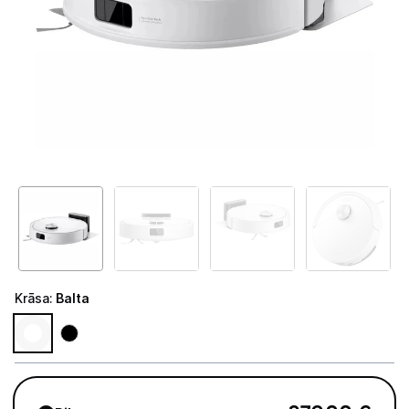
Telefoni, planšetdatori
Viedierīces
Sadzīves tehnika
Lielā tehnika
Iebūvējamā tehnika
Mazā tehnika
Auto ledusskapji
Krāsa
:
Balta
Putekļu sūcēji
Roboti putekļu sūcēji
Putekļu sūcēju aksesuāri