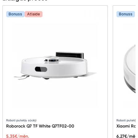
Bonuss
Atlaide
Bonuss
Roboti putekļu sūcēji
Roboti putekļu
Roborock Q7 TF White Q7TF02-00
Xiaomi Ro
5,35
€/mēn.
6,27
€/mēn