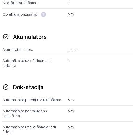
Šķēršļu noteikšana:
Ir
Nav
Objektu atpazīšana:
Akumulators
Akumulatora tips:
Li-lon
Automātiska uzstādīšana uz
Ir
lādētāja:
Dok-stacija
Automātiskā putekļu iztukšošana:
Nav
Automātiskā netīrā ūdens
Nav
izsūkšana:
Automātiska uzpildīšana ar tīru
Nav
ūdeni: