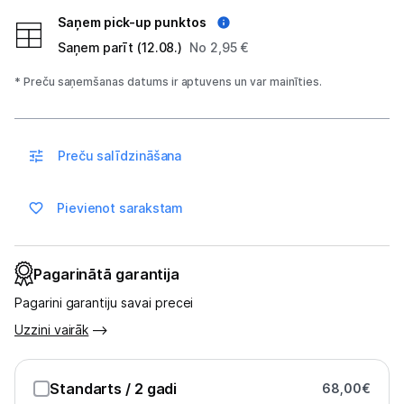
Sports un atpūta
Saņem pick-up punktos
Saņem parīt (12.08.)
No 2,95 €
Ražotāju atjaunota tehnika
* Preču saņemšanas datums ir aptuvens un var mainīties.
Vēlmju saraksts
Preču salīdzināšana
Blogs
Pievienot sarakstam
Piegāde un apmaksa
Tehnikas izvešana
Pagarinātā garantija
Pagarini garantiju savai precei
Uzņēmumiem
Uzzini vairāk
Tet pakalpojumi
Standarts
/ 2 gadi
68,00
€