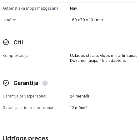
Automātiska mopa mazgāšana:
Nav
Izmērs:
160 x 70 x 101 mm
Citi
Komplektācija:
Uzlādes stacija,
Mops mitrai tīrīšanai,
Dokumentācija,
Tīkla adapteris
Garantija
Garantija privātpersonai:
24 mēneši
Garantija juridiskai personai:
12 mēneši
Līdzīgas preces