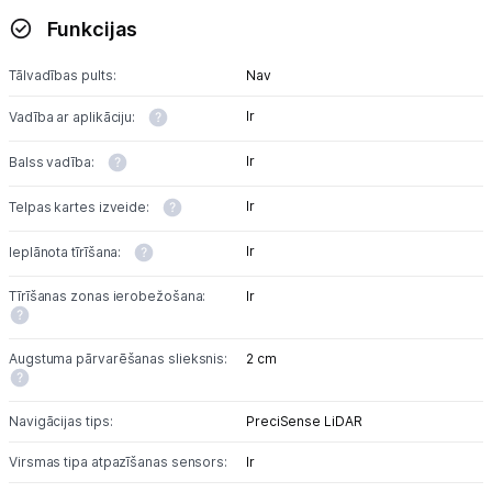
Funkcijas
Tālvadības pults:
Nav
Ir
Vadība ar aplikāciju:
Ir
Balss vadība:
Ir
Telpas kartes izveide:
Ir
Ieplānota tīrīšana:
Tīrīšanas zonas ierobežošana:
Ir
Augstuma pārvarēšanas slieksnis:
2 cm
Navigācijas tips:
PreciSense LiDAR
Virsmas tipa atpazīšanas sensors:
Ir