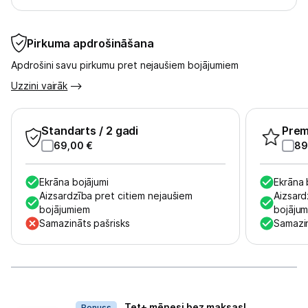
Kontakti
Pirkuma apdrošināšana
Informācija
Apdrošini savu pirkumu pret nejaušiem bojājumiem
Uzzini vairāk
Standarts
/ 2 gadi
Pre
69,00
€
89
Ekrāna bojājumi
Ekrāna 
Aizsardzība pret citiem nejaušiem
Aizsard
bojājumiem
bojāju
Samazināts pašrisks
Samazin
Dāvanas
Tet+ mēnesi bez maksas!
Bonuss