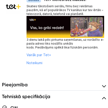
Skaties tūkstošiem seriālu, filmu bez reklāmas
pauzēm, kā arī populārākos TV kanālus kur tev ērtāk –
televizorā, datorā, telefonā vai planšetē.
3 dienu laikā pēc pirkuma saņemšanas, uz norādīto e-
pasta adresi tiks nosūtīts unikāls
kods. Piedāvājums spēkā tikai fiziskām personām.
Vairāk par Tet+
Noteikumi
Pieejamība
Tehniskā specifikācija
Citi