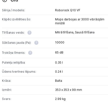
Sērija / modelis:
Roborock Q10 VF
Kāpēc izvēlēties šo:
Mops darbojas ar 3000 vibrācijām
minūtē
Mitrā tīrīšana,
Sausā tīrīšana
Tīrīšanas veids:
10000
Sūkšanas jauda (Pa):
65 dB
Trokšņa līmenis:
Putekļu ietilpība:
0.35 l
Ūdens tvertnes tilpums:
0.24 l
Krāsa:
Balta
Izmēri:
353 x 353 x 99 mm
Svars:
2.99 kg