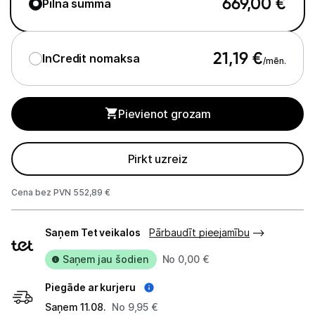
669,00
€
Pilna summa
Tīrīšanas iekārtas
Gludekļi
21,19
€
InCredit nomaksa
/mēn.
Tvaika gludināšanas sistēmas
Tvaika gludekļi
Pievienot grozam
Tvaika tīrītāji
Pirkt uzreiz
Kafijas pagatavošana
Mazā virtuves tehnika
Cena bez PVN 552,89 €
Piegādes
Klimata iekārtas
Saņem Tet veikalos
Pārbaudīt pieejamību
veidi
Apģērbu kopšana
Saņem jau šodien
No 0,00 €
Skaistumkopšana
Piegāde ar kurjeru
Saņem 11.08.
No 9,95 €