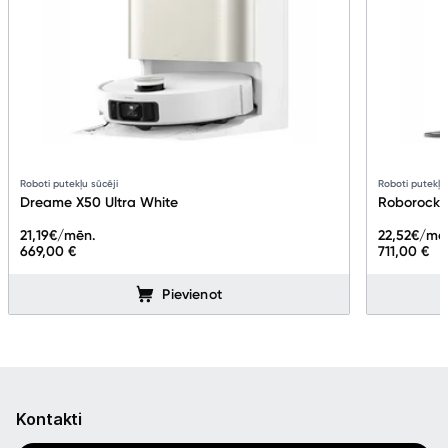
Roboti putekļu sūcēji
Roboti putekļu
Dreame X50 Ultra White
Roborock 
21,19
€/mēn.
22,52
€/mē
669,00 €
711,00 €
Pievienot
Kontakti