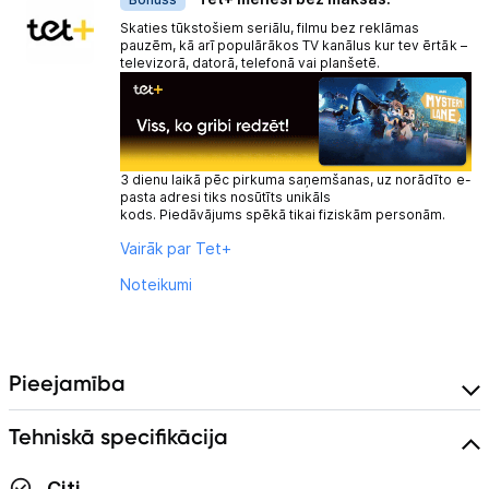
Skaties tūkstošiem seriālu, filmu bez reklāmas
pauzēm, kā arī populārākos TV kanālus kur tev ērtāk –
televizorā, datorā, telefonā vai planšetē.
3 dienu laikā pēc pirkuma saņemšanas, uz norādīto e-
pasta adresi tiks nosūtīts unikāls
kods. Piedāvājums spēkā tikai fiziskām personām.
Vairāk par Tet+
Noteikumi
Pieejamība
Tehniskā specifikācija
Citi