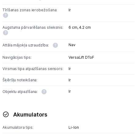
Tīrīšanas zonas ierobežošana:
Ir
Augstuma pārvarēšanas slieksnis:
6 cm,
4.2 cm
Nav
Attāla mājokļa uzraudzība:
Navigācijas tips:
VersaLift DToF
Virsmas tipa atpazīšanas sensors:
Ir
Šķēršļu noteikšana:
Ir
Ir
Objektu atpazīšana:
Akumulators
Akumulatora tips:
Li-lon