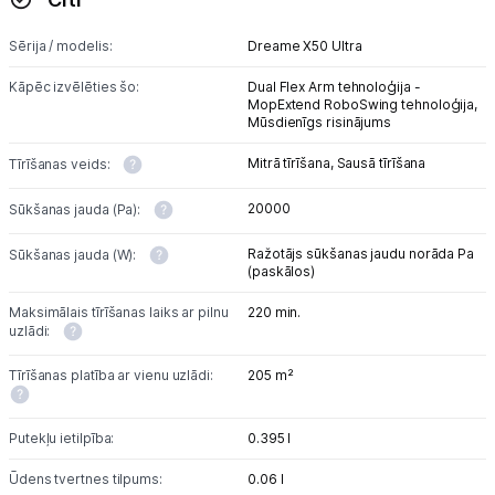
Sērija / modelis:
Dreame X50 Ultra
Kāpēc izvēlēties šo:
Dual Flex Arm tehnoloģija -
MopExtend RoboSwing tehnoloģija,
Mūsdienīgs risinājums
Mitrā tīrīšana,
Sausā tīrīšana
Tīrīšanas veids:
20000
Sūkšanas jauda (Pa):
Ražotājs sūkšanas jaudu norāda Pa
Sūkšanas jauda (W):
(paskālos)
Maksimālais tīrīšanas laiks ar pilnu
220 min.
uzlādi:
Tīrīšanas platība ar vienu uzlādi:
205 m²
Putekļu ietilpība:
0.395 l
Ūdens tvertnes tilpums:
0.06 l