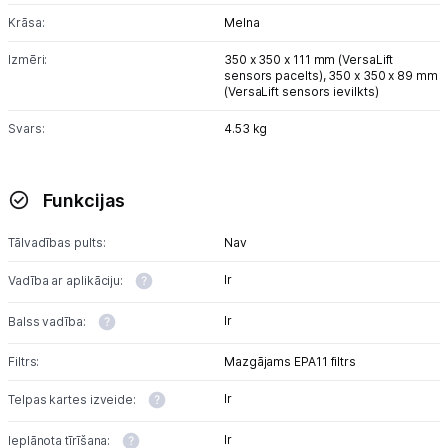
Krāsa:
Melna
Izmēri:
350 x 350 x 111 mm (VersaLift
sensors pacelts),
350 x 350 x 89 mm
(VersaLift sensors ievilkts)
Svars:
4.53 kg
Funkcijas
Tālvadības pults:
Nav
Ir
Vadība ar aplikāciju:
Ir
Balss vadība:
Filtrs:
Mazgājams EPA11 filtrs
Ir
Telpas kartes izveide:
Ir
Ieplānota tīrīšana: