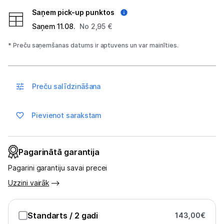
Sports un atpūta
Saņem pick-up punktos
Saņem 11.08.
No 2,95 €
Ražotāju atjaunota tehnika
* Preču saņemšanas datums ir aptuvens un var mainīties.
Vēlmju saraksts
Preču salīdzināšana
Blogs
Pievienot sarakstam
Piegāde un apmaksa
Tehnikas izvešana
Pagarinātā garantija
Pagarini garantiju savai precei
Uzņēmumiem
Uzzini vairāk
Tet pakalpojumi
Standarts
/ 2 gadi
143,00
€