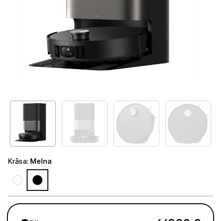
Telefoni, planšetdatori
Viedierīces
Sadzīves tehnika
Lielā tehnika
Iebūvējamā tehnika
Mazā tehnika
Auto ledusskapji
Krāsa
:
Melna
Putekļu sūcēji
Roboti putekļu sūcēji
Putekļu sūcēju aksesuāri