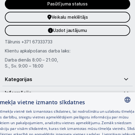
Pasūtījuma statuss
Veikalu meklētājs
Uzdot jautājumu
Tālrunis
+371 67333733
Klientu apkalpošanas darba laiks:
Darba dienās 8:00 – 21:00,
S., Sv. 9:00 – 18:00
Kategorijas
Informācija
tīmekļa vietne izmanto sīkdatnes
Noderīgas saites
īmekļa vietnē tiek izmantotas sīkdatnes, lai nodrošinātu un uzlabotu tīmekļa
LATVIAN
es darbību, sniegtu vietnes apmeklētājiem pielāgotu informāciju par mūsu
ktiem un pakalpojumiem, analizētu vietnes apmeklējumu. Zemāk sniedzam
RUSSIAN
māciju par visām sīkdatnēm, kuras tiek izmantotas mūsu tīmekļa vietnēs. Sīk
šķirties atkarībā no apmeklētās interneta vietnes sadaļas. Lietotājam jebkurā