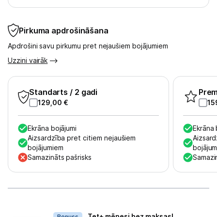
Kontakti
Pirkuma apdrošināšana
Informācija
Apdrošini savu pirkumu pret nejaušiem bojājumiem
Uzzini vairāk
Standarts
/ 2 gadi
Pre
129,00
€
15
Ekrāna bojājumi
Ekrāna 
Aizsardzība pret citiem nejaušiem
Aizsard
bojājumiem
bojāju
Samazināts pašrisks
Samazin
Dāvanas
Tet+ mēnesi bez maksas!
Bonuss