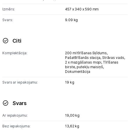
Izmērs:
457 x 340 x 590 mm
Svars:
9.09 kg
Citi
Komplektācija:
200 ml tīrīšanas šķīdums,
Pašattīrīšanās stacija,
Strāvas vads,
2 x mazgāšanas mopi,
Tīrīšanas
birste,
putekļu maisiņš,
Dokumentācija
Svars ar iepakojumu:
19 kg
Svars
Ar iepakojumu:
19,00 kg
Bez iepakojuma:
13,62 kg