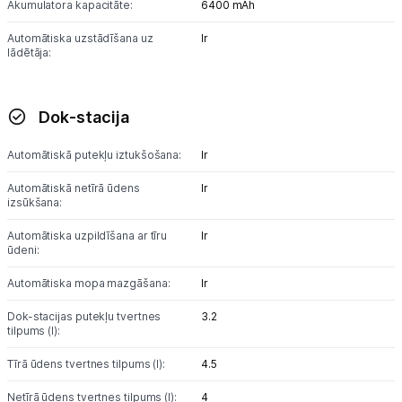
Akumulatora kapacitāte:
6400 mAh
Automātiska uzstādīšana uz
Ir
lādētāja:
Dok-stacija
Automātiskā putekļu iztukšošana:
Ir
Automātiskā netīrā ūdens
Ir
izsūkšana:
Automātiska uzpildīšana ar tīru
Ir
ūdeni:
Automātiska mopa mazgāšana:
Ir
Dok-stacijas putekļu tvertnes
3.2
tilpums (l):
Tīrā ūdens tvertnes tilpums (l):
4.5
Netīrā ūdens tvertnes tilpums (l):
4