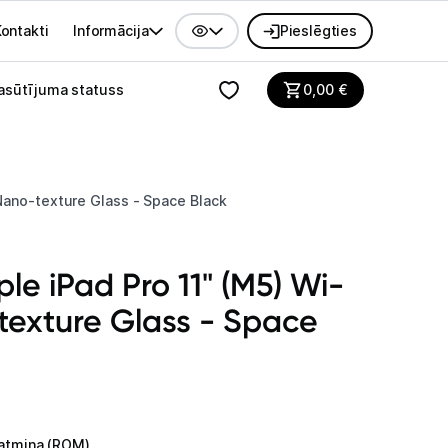
ontakti
Informācija
Pieslēgties
alvenes izvēlne
asūtījuma statuss
0,00
€
 Nano-texture Glass - Space Black
le iPad Pro 11" (M5) Wi-
-texture Glass - Space
atmiņa (ROM)