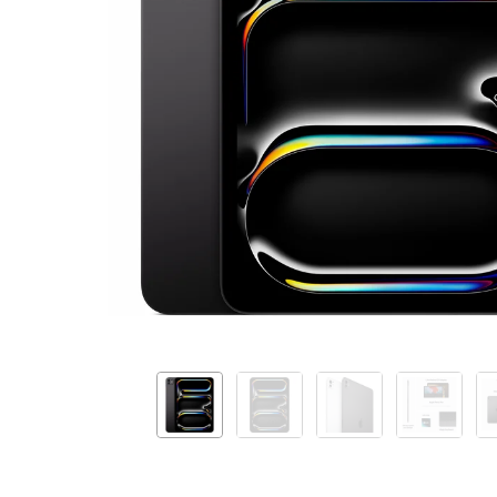
Fi
1TB
with
Nano-
texture
Glass
-
Space
Black