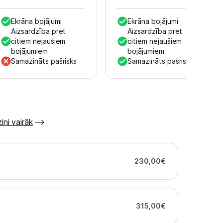
Ekrāna bojājumi
Ekrāna bojājumi
Aizsardzība pret
Aizsardzība pret
citiem nejaušiem
citiem nejaušiem
bojājumiem
bojājumiem
Samazināts pašrisks
Samazināts pašrisks
ini vairāk
230,00
€
315,00
€