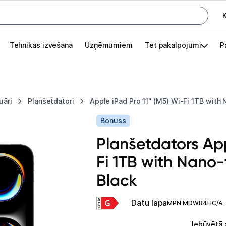
K
G
Tehnikas izvešana
Uzņēmumiem
Tet pakalpojumi
P
Pieslēgties
Pasūtījuma statuss
uāri
Planšetdatori
Apple iPad Pro 11" (M5) Wi-Fi 1TB with
Akcijas
Bonuss
Outlet
Planšetdators App
apā.
Fi 1TB with Nano
Izvēlies kāroto ierīci izdevīgāk!
Black
TV un audio
Datu lapa
MPN MDWR4HC/A
Datortehnika
Iebūvētā 