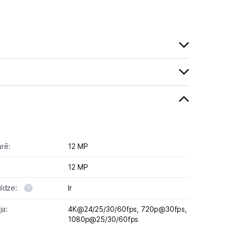
rē:
12 MP
12 MP
uldze:
Ir
ja:
4K@24/25/30/60fps,
720p@30fps,
1080p@25/30/60fps