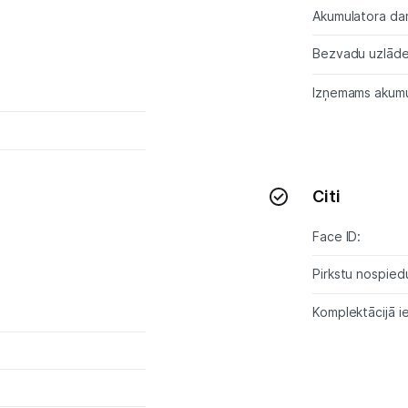
Akumulatora dar
Bezvadu uzlād
Izņemams akumu
Citi
Face ID:
Pirkstu nospie
Komplektācijā ie