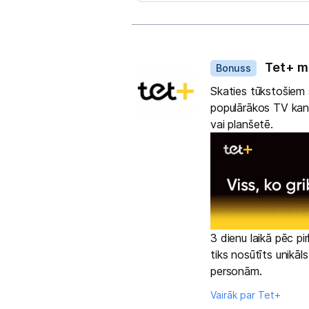
Dāvanas
Tet+ m
Bonuss
Skaties tūkstošiem s
populārākos TV kanā
vai planšetē.
3 dienu laikā pēc p
tiks nosūtīts unikāl
personām.
Vairāk par Tet+