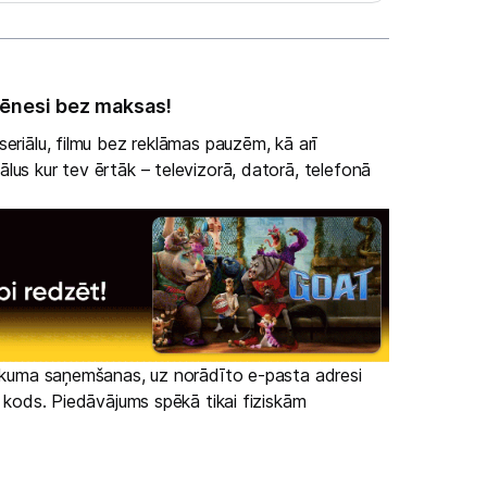
ēnesi bez maksas!
eriālu, filmu bez reklāmas pauzēm, kā arī
lus kur tev ērtāk – televizorā, datorā, telefonā
irkuma saņemšanas, uz norādīto e-pasta adresi
s kods. Piedāvājums spēkā tikai fiziskām