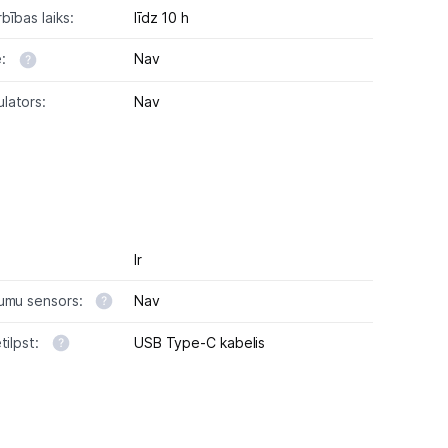
bības laiks:
līdz 10 h
e:
Nav
lators:
Nav
Ir
dumu sensors:
Nav
tilpst:
USB Type-C kabelis