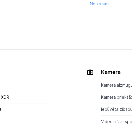
Noteikumi
Kamera
Kamera aizmugu
a XDR
Kamera priekšā:
8
Iebūvēta zibsp
Video izšķirtspē