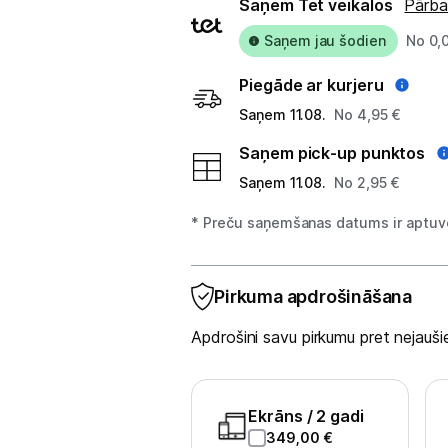
Piegādes
Viedierīces
Saņem Tet veikalos
Pārba
veidi
Saņem jau šodien
No 0,
Sadzīves tehnika
Piegāde ar kurjeru
Skaistumkopšana
Saņem 11.08.
No 4,95 €
Sports un atpūta
Saņem pick-up punktos
Saņem 11.08.
No 2,95 €
Ražotāju atjaunota tehnika
* Preču saņemšanas datums ir aptuve
Vēlmju saraksts
Pirkuma apdrošināšana
Blogs
Apdrošini savu pirkumu pret nejau
Piegāde un apmaksa
Ekrāns
/ 2 gadi
349,00
€
Tehnikas izvešana