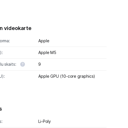
n videokarte
forma:
Apple
):
Apple M5
u skaits:
9
U):
Apple GPU (10-core graphics)
s
s:
Li-Poly