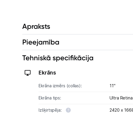
Apraksts
Pieejamība
Tehniskā specifikācija
Ekrāns
Ekrāna izmērs (collas):
11"
Ekrāna tips:
Ultra Retin
Izšķirtspēja:
2420 x 166