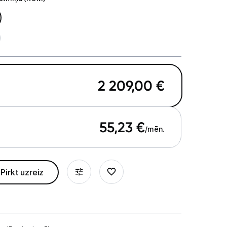
 atmiņa (ROM)
2 209,00
€
55,23
€
/mēn.
Pirkt uzreiz