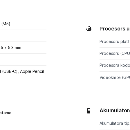
" (M5)
Procesors u
Procesoru plat
.5 x 5.3 mm
Procesors (CPU
Procesora kodol
l (USB-C),
Apple Pencil
Videokarte (GP
Akumulator
ūstama
Akumulatora tip