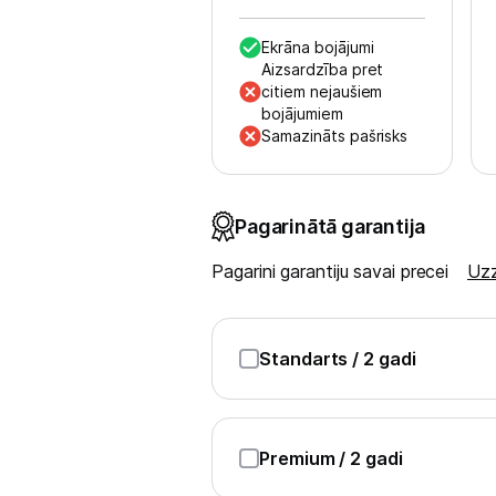
Ekrāna bojājumi
Uzņēmumiem
Aizsardzība pret
citiem nejaušiem
bojājumiem
Tet pakalpojumi
Samazināts pašrisks
Kontakti
Pagarinātā garantija
Informācija
Pagarini garantiju savai precei
Uzz
Standarts
/ 2 gadi
Premium
/ 2 gadi