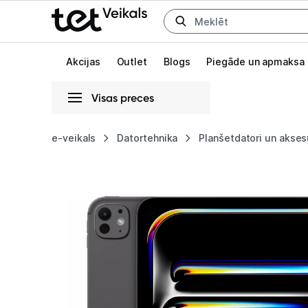
Uz kategorijam
Uz galveno saturu
Akcijas
Outlet
Blogs
Piegāde un apmaksa
Visas preces
Gaišā
Tumšā
Sistēmas
e-veikals
Datortehnika
Planšetdatori un akses
Planšetdators
Animācijas
Apple
Globāls iestatījums animāciju aktivizēšanai vai deaktivizēšanai visā l
iPad
Pro
11"
(M5)
Wi-