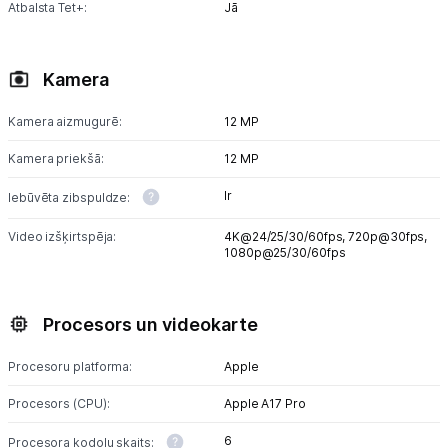
Atbalsta Tet+:
Jā
Kamera
Kamera aizmugurē:
12 MP
Kamera priekšā:
12 MP
Ir
Iebūvēta zibspuldze:
Video izšķirtspēja:
4K@24/25/30/60fps,
720p@30fps,
1080p@25/30/60fps
Procesors un videokarte
Procesoru platforma:
Apple
Procesors (CPU):
Apple A17 Pro
6
Procesora kodolu skaits: