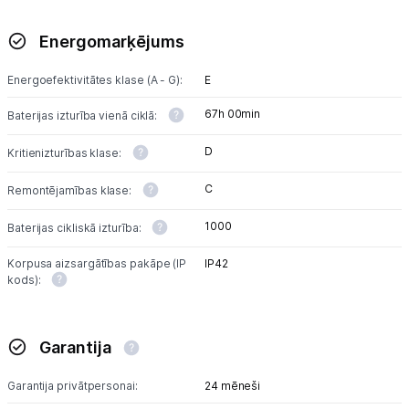
Energomarķējums
Energoefektivitātes klase (A - G):
E
67h 00min
Baterijas izturība vienā ciklā:
D
Kritienizturības klase:
C
Remontējamības klase:
1000
Baterijas cikliskā izturība:
Korpusa aizsargātības pakāpe (IP
IP42
kods):
Garantija
Garantija privātpersonai:
24 mēneši