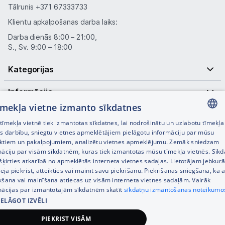
Tālrunis
+371 67333733
Klientu apkalpošanas darba laiks:
Darba dienās 8:00 – 21:00,
S., Sv. 9:00 – 18:00
Kategorijas
Informācija
tīmekļa vietne izmanto sīkdatnes
Noderīgas saites
īmekļa vietnē tiek izmantotas sīkdatnes, lai nodrošinātu un uzlabotu tīmekļa
LATVIAN
es darbību, sniegtu vietnes apmeklētājiem pielāgotu informāciju par mūsu
ktiem un pakalpojumiem, analizētu vietnes apmeklējumu. Zemāk sniedzam
RUSSIAN
māciju par visām sīkdatnēm, kuras tiek izmantotas mūsu tīmekļa vietnēs. Sīk
šķirties atkarībā no apmeklētās interneta vietnes sadaļas. Lietotājam jebkurā
ENGLISH
pēja piekrist, atteikties vai mainīt savu piekrišanu. Piekrišanas sniegšana, kā a
kšana vai mainīšana attiecas uz visām interneta vietnes sadaļām. Vairāk
mācijas par izmantotajām sīkdatnēm skatīt
sīkdatņu izmantošanas noteikumo
IELĀGOT IZVĒLI
© SIA Tet 2026 -
Visas cenas norādītas EUR ar PVN 21%
PIEKRIST VISĀM
Interneta veikala izstrāde —