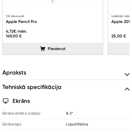
Uzņēmumiem
Citi aksesuāri
Lādētāji, kabeļ
Apple Pencil Pro
Apple 20W
4,72
€/mēn.
Tet pakalpojumi
149,00 €
25,00 €
Pievienot
Kontakti
Informācija
Apraksts
Tehniskā specifikācija
Ekrāns
Ekrāna izmērs (collas):
8.3"
Ekrāna tips:
Liquid Retina