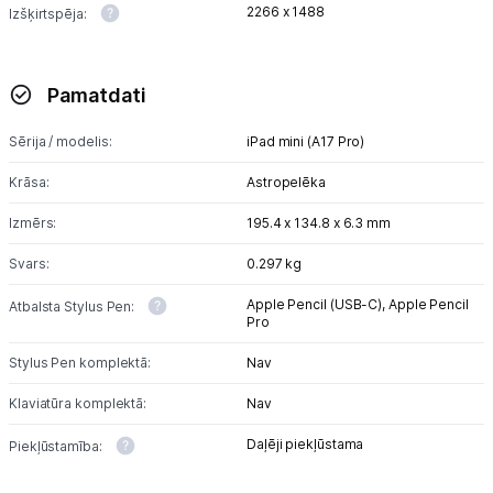
2266 x 1488
Izšķirtspēja:
Pamatdati
Sērija / modelis:
iPad mini (A17 Pro)
Krāsa:
Astropelēka
Izmērs:
195.4 x 134.8 x 6.3 mm
Svars:
0.297 kg
Apple Pencil (USB-C),
Apple Pencil
Atbalsta Stylus Pen:
Pro
Stylus Pen komplektā:
Nav
Klaviatūra komplektā:
Nav
Daļēji piekļūstama
Piekļūstamība: