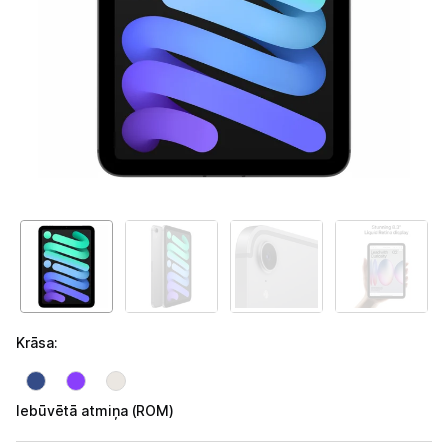
Telefoni, planšetdatori
Telefoni un aksesuāri
Planšetdatori un aksesuāri
Planšetdatori
Somas un apvalki planšetdatoriem
Citi aksesuāri
E-grāmatu lasītāji
E-grāmatu lasītāju aksesuāri
Krāsa
:
Piederumi
Stacionārie un bezvadu telefoni
Iebūvētā atmiņa (ROM)