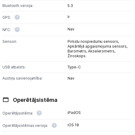
Bluetooth versija:
5.3
Ir
GPS:
Nav
NFC:
Sensori:
Pirkstu nospiedumu sensors,
Apkārtējā apgaismojuma sensors,
Barometrs,
Akselerometrs,
Žiroskops
USB atbalsts:
Type-C
Austiņu savienojamība:
Nav
Operētājsistēma
iPadOS
Operētājsistēma:
iOS 18
Operētājsistēmas versija: