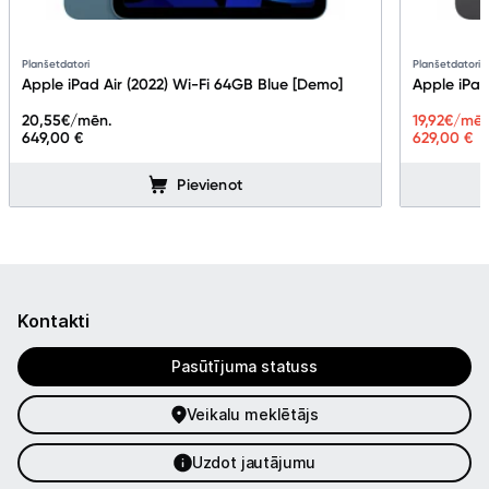
Planšetdatori
Planšetdatori
Apple iPad Air (2022) Wi-Fi 64GB Blue [Demo]
Apple iPad
20,55
€/mēn.
19,92
€/mēn
649,00 €
629,00 €
Pievienot
Kontakti
Pasūtījuma statuss
Veikalu meklētājs
Uzdot jautājumu