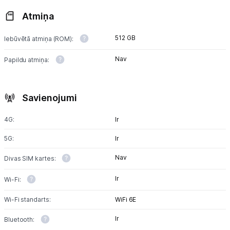
Atmiņa
512 GB
Iebūvētā atmiņa (ROM):
Nav
Papildu atmiņa:
Savienojumi
4G:
Ir
5G:
Ir
Nav
Divas SIM kartes:
Ir
Wi-Fi:
Wi-Fi standarts:
WiFi 6E
Ir
Bluetooth: