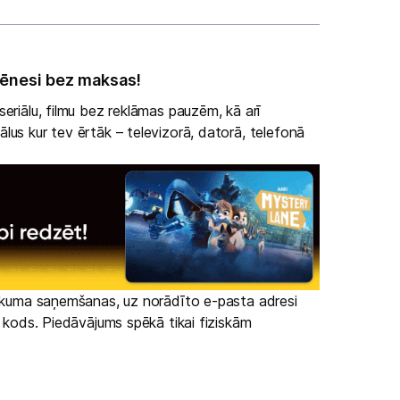
ēnesi bez maksas!
eriālu, filmu bez reklāmas pauzēm, kā arī
lus kur tev ērtāk – televizorā, datorā, telefonā
irkuma saņemšanas, uz norādīto e-pasta adresi
s kods. Piedāvājums spēkā tikai fiziskām