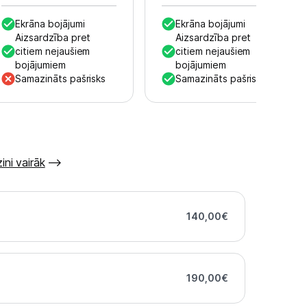
Ekrāna bojājumi
Ekrāna bojājumi
Aizsardzība pret
Aizsardzība pret
citiem nejaušiem
citiem nejaušiem
bojājumiem
bojājumiem
Samazināts pašrisks
Samazināts pašrisks
ini vairāk
140,00
€
190,00
€