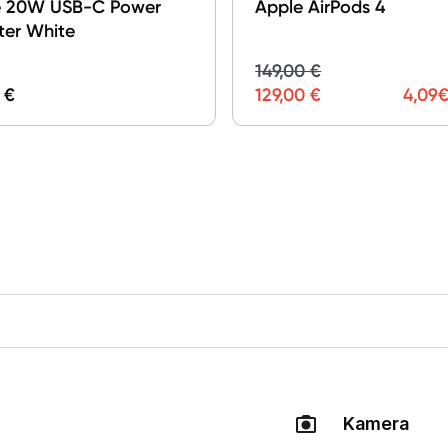
e 20W USB-C Power
Apple AirPods 4
er White
149,00 €
 €
129,00 €
4,09
€
Kamera