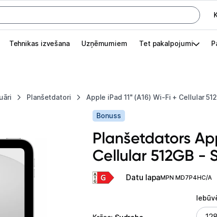
K
G
Tehnikas izvešana
Uzņēmumiem
Tet pakalpojumi
P
Pieslēgties
Pasūtījuma statuss
uāri
Planšetdatori
Apple iPad 11" (A16) Wi-Fi + Cellular 51
Akcijas
Bonuss
Outlet
Planšetdators App
apā.
Cellular 512GB - S
Izvēlies kāroto ierīci izdevīgāk!
TV un audio
Datu lapa
MPN MD7P4HC/A
Datortehnika
Iebūv
Iebūv
12