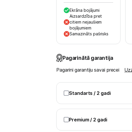
Ekrāna bojājumi
Uzņēmumiem
Aizsardzība pret
citiem nejaušiem
bojājumiem
Tet pakalpojumi
Samazināts pašrisks
Kontakti
Pagarinātā garantija
Informācija
Pagarini garantiju savai precei
Uzz
Standarts
/ 2 gadi
Premium
/ 2 gadi