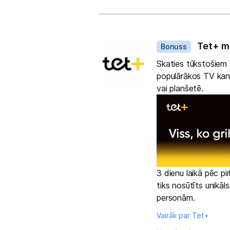
Dāvanas
Tet+ m
Bonuss
Skaties tūkstošiem s
populārākos TV kanā
vai planšetē.
3 dienu laikā pēc p
tiks nosūtīts unikāl
personām.
Vairāk par Tet+