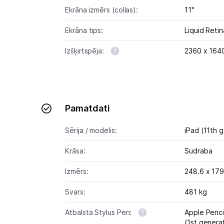
Ekrāna izmērs (collas):
11"
Ekrāna tips:
Liquid Reti
Izšķirtspēja:
2360 x 164
Pamatdati
Sērija / modelis:
iPad (11th 
Krāsa:
Sudraba
Izmērs:
248.6 x 179
Svars:
481 kg
Atbalsta Stylus Pen:
Apple Penci
(1st genera