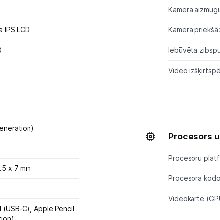
Kamera aizmugu
na IPS LCD
Kamera priekšā:
0
Iebūvēta zibsp
Video izšķirtspē
generation)
Procesors u
Procesoru plat
.5 x 7 mm
Procesora kodol
Videokarte (GP
l (USB-C),
Apple Pencil
tion)