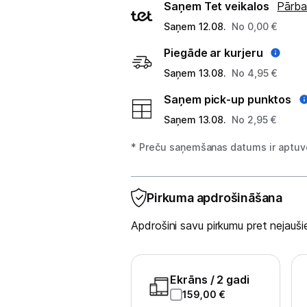
Piegādes
Viedierīces
Saņem Tet veikalos
Pārba
veidi
Saņem 12.08.
No 0,00 €
Sadzīves tehnika
Piegāde ar kurjeru
Skaistumkopšana
Saņem 13.08.
No 4,95 €
Saņem pick-up punktos
Sports un atpūta
Saņem 13.08.
No 2,95 €
Ražotāju atjaunota tehnika
* Preču saņemšanas datums ir aptuve
Vēlmju saraksts
Pirkuma apdrošināšana
Blogs
Apdrošini savu pirkumu pret nejau
Piegāde un apmaksa
Ekrāns
/ 2 gadi
159,00
€
Tehnikas izvešana