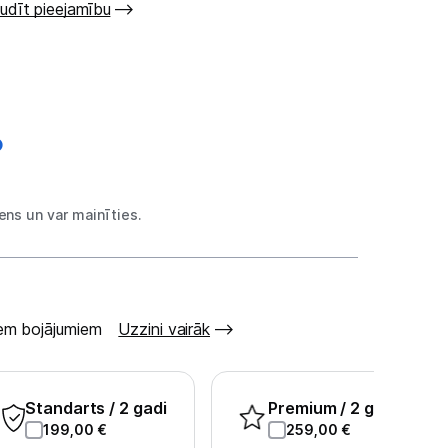
udīt pieejamību
ns un var mainīties.
šiem bojājumiem
Uzzini vairāk
Standarts
/ 2 gadi
Premium
/ 2 gadi
199,00
€
259,00
€