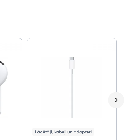
Soma
Appl
(A16
Lādētāji, kabeļi un adapteri