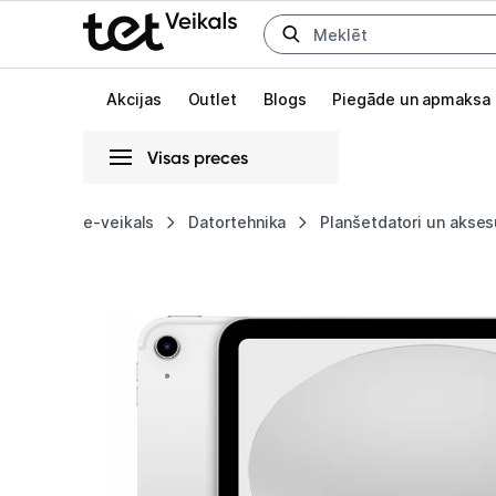
Uz kategorijam
Uz galveno saturu
Akcijas
Outlet
Blogs
Piegāde un apmaksa
Visas preces
Gaišā
Tumšā
Sistēmas
e-veikals
Datortehnika
Planšetdatori un akses
Planšetdators
Animācijas
Apple
Globāls iestatījums animāciju aktivizēšanai vai deaktivizēšanai visā l
iPad
11"
(A16)
Wi-
Fi