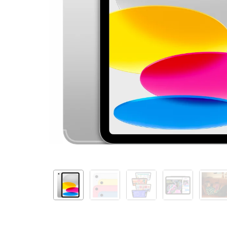
+
Cellular
512GB
-
Silver
11th
gen
(2025)