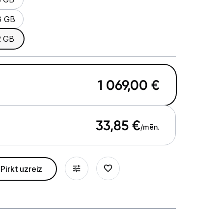
6 GB
2 GB
1 069,00
€
33,85
€
/mēn.
Pirkt uzreiz