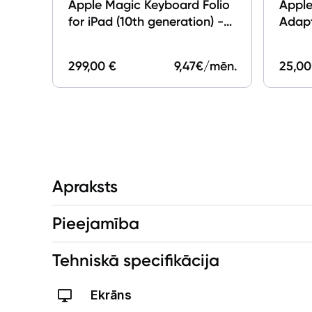
Apple Magic Keyboard Folio
Appl
for iPad (10th generation) -
Adapt
ENG
299,00 €
9,47
€/mēn.
25,00
Apraksts
Pieejamība
Tehniskā specifikācija
Ekrāns