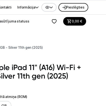
ontakti
Informācija
Pieslēgties
alvenes izvēlne
asūtījuma statuss
0,00
€
2GB - Silver 11th gen (2025)
le iPad 11" (A16) Wi-Fi +
ilver 11th gen (2025)
ētā atmiņa (ROM)
ētā atmiņa (ROM)
8 GB