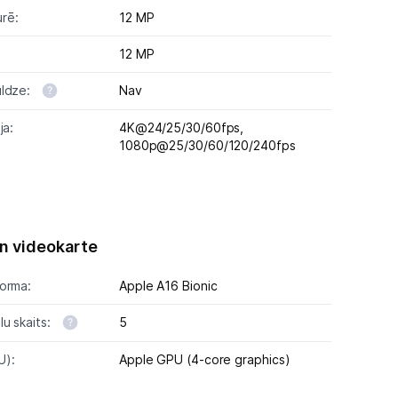
rē:
12 MP
12 MP
uldze:
Nav
ja:
4K@24/25/30/60fps,
1080p@25/30/60/120/240fps
n videokarte
forma:
Apple A16 Bionic
u skaits:
5
U):
Apple GPU (4-core graphics)