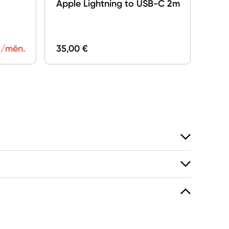
Apple Lightning to USB-C 2m
/mēn.
35,00 €
89,0