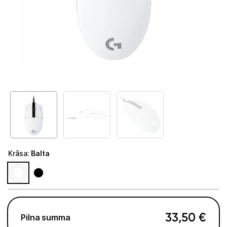
GAMING pasaule >
Portatīvie datori un piederumi
Audio
Stacionārie datori un piederumi
Stacionārie datori
Monitori
Peles
Krāsa
:
Balta
Klaviatūras
Web kameras
Gaming krēsli un galdi
33,50
€
Pilna summa
Paliktņi pelēm