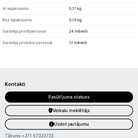
Ar iepakojumu:
0,17 kg
Bez iepakojuma:
0,14 kg
Garantija privātpersonai:
24 mēneši
Garantija juridiskai personai:
12 mēneši
Kontakti
Pasūtījuma statuss
Veikalu meklētājs
Uzdot jautājumu
Tālrunis
+371 67333733