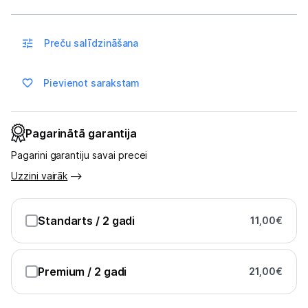
Sadzīves tehnika
Skaistumkopšana
Preču salīdzināšana
Sports un atpūta
Pievienot sarakstam
Ražotāju atjaunota tehnika
Pagarinātā garantija
Vēlmju saraksts
Pagarini garantiju savai precei
Uzzini vairāk
Blogs
Standarts
/ 2 gadi
11,00
€
Piegāde un apmaksa
Tehnikas izvešana
Premium
/ 2 gadi
21,00
€