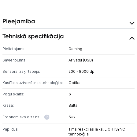
Uzņēmumiem
Tet pakalpojumi
Pieejamība
Tehniskā specifikācija
Kontakti
Pielietojums:
Gaming
Informācija
Savienojums:
Ar vadu (USB)
Sensora izšķirtspēja:
200 - 8000 dpi
Kustības uztveršanas tehnoloģija:
Optika
Pogu skaits:
6
Krāsa:
Balta
Nav
Ergonomisks dizains:
Papildus:
1 ms reakcijas laiks, LIGHTSYNC
tehnoloģija