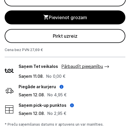
Monitoru stiprinājumi
Pievienot grozam
Spēļu konsoles un piederumi
Pirkt uzreiz
Datu nesēji
Cena bez PVN 27,69 €
Projektori un ekrāni
Piegādes
Tīkla iekārtas
Saņem Tet veikalos
Pārbaudīt pieejamību
veidi
Drukas iekārtas
Saņem 11.08.
No 0,00 €
Piegāde ar kurjeru
Biroja piederumi
Saņem 12.08.
No 4,95 €
Telefoni, planšetdatori
Saņem pick-up punktos
Saņem 12.08.
No 2,95 €
Viedierīces
* Preču saņemšanas datums ir aptuvens un var mainīties.