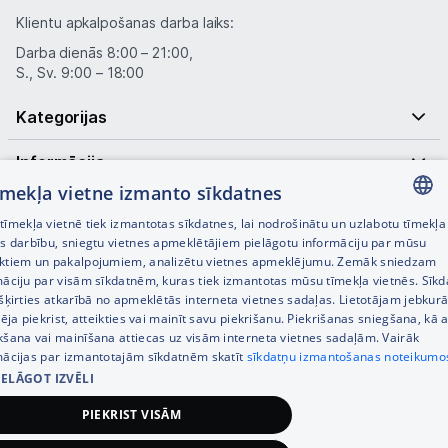
Klientu apkalpošanas darba laiks:
Darba dienās 8:00 – 21:00,
S., Sv. 9:00 – 18:00
Kategorijas
Informācija
tīmekļa vietne izmanto sīkdatnes
Noderīgas saites
īmekļa vietnē tiek izmantotas sīkdatnes, lai nodrošinātu un uzlabotu tīmekļa
LATVIAN
es darbību, sniegtu vietnes apmeklētājiem pielāgotu informāciju par mūsu
ktiem un pakalpojumiem, analizētu vietnes apmeklējumu. Zemāk sniedzam
RUSSIAN
māciju par visām sīkdatnēm, kuras tiek izmantotas mūsu tīmekļa vietnēs. Sīk
šķirties atkarībā no apmeklētās interneta vietnes sadaļas. Lietotājam jebkurā
ENGLISH
pēja piekrist, atteikties vai mainīt savu piekrišanu. Piekrišanas sniegšana, kā a
kšana vai mainīšana attiecas uz visām interneta vietnes sadaļām. Vairāk
mācijas par izmantotajām sīkdatnēm skatīt
sīkdatņu izmantošanas noteikumo
IELĀGOT IZVĒLI
© SIA Tet 2026 -
Visas cenas norādītas EUR ar PVN 21%
PIEKRIST VISĀM
Interneta veikala izstrāde —