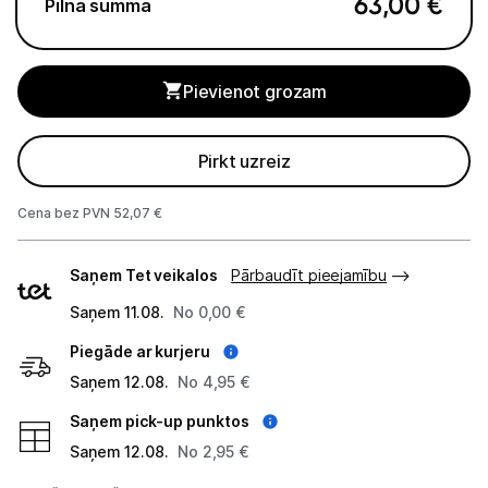
63,00
€
Pilna summa
Monitoru stiprinājumi
Pievienot grozam
Spēļu konsoles un piederumi
Datu nesēji
Pirkt uzreiz
Projektori un ekrāni
Cena bez PVN 52,07 €
Tīkla iekārtas
Piegādes
Saņem Tet veikalos
Pārbaudīt pieejamību
veidi
Drukas iekārtas
Saņem 11.08.
No 0,00 €
Biroja piederumi
Piegāde ar kurjeru
Saņem 12.08.
Telefoni, planšetdatori
No 4,95 €
Saņem pick-up punktos
Viedierīces
Saņem 12.08.
No 2,95 €