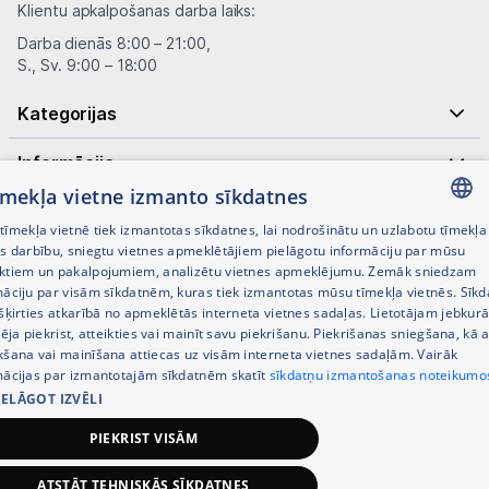
Klientu apkalpošanas darba laiks:
Darba dienās 8:00 – 21:00,
S., Sv. 9:00 – 18:00
Kategorijas
Informācija
tīmekļa vietne izmanto sīkdatnes
Noderīgas saites
īmekļa vietnē tiek izmantotas sīkdatnes, lai nodrošinātu un uzlabotu tīmekļa
LATVIAN
es darbību, sniegtu vietnes apmeklētājiem pielāgotu informāciju par mūsu
ktiem un pakalpojumiem, analizētu vietnes apmeklējumu. Zemāk sniedzam
RUSSIAN
māciju par visām sīkdatnēm, kuras tiek izmantotas mūsu tīmekļa vietnēs. Sīk
šķirties atkarībā no apmeklētās interneta vietnes sadaļas. Lietotājam jebkurā
ENGLISH
pēja piekrist, atteikties vai mainīt savu piekrišanu. Piekrišanas sniegšana, kā a
kšana vai mainīšana attiecas uz visām interneta vietnes sadaļām. Vairāk
mācijas par izmantotajām sīkdatnēm skatīt
sīkdatņu izmantošanas noteikumo
IELĀGOT IZVĒLI
© SIA Tet 2026 -
Visas cenas norādītas EUR ar PVN 21%
PIEKRIST VISĀM
Interneta veikala izstrāde —
ATSTĀT TEHNISKĀS SĪKDATNES