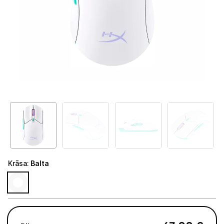
GAMING pasaule >
Portatīvie datori un piederumi
Audio
Stacionārie datori un piederumi
Stacionārie datori
Monitori
Peles
Klaviatūras
Krāsa
:
Balta
Web kameras
Gaming krēsli un galdi
Paliktņi pelēm