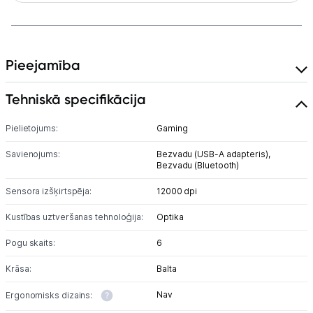
Uzņēmumiem
Tet pakalpojumi
Pieejamība
Kontakti
Tehniskā specifikācija
Informācija
Pielietojums:
Gaming
Savienojums:
Bezvadu (USB-A adapteris),
Bezvadu (Bluetooth)
Sensora izšķirtspēja:
12000 dpi
Kustības uztveršanas tehnoloģija:
Optika
Pogu skaits:
6
Krāsa:
Balta
Nav
Ergonomisks dizains: