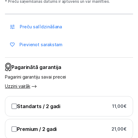
Sadzīves tehnika
* Preču saņemšanas datums ir aptuvens un var mainīties.
Skaistumkopšana
Preču salīdzināšana
Sports un atpūta
Ražotāju atjaunota tehnika
Pievienot sarakstam
Vēlmju saraksts
Pagarinātā garantija
Pagarini garantiju savai precei
Blogs
Uzzini vairāk
Piegāde un apmaksa
Standarts
/ 2 gadi
11,00
€
Tehnikas izvešana
Premium
/ 2 gadi
21,00
€