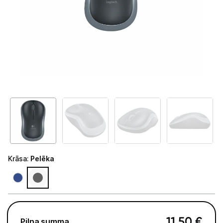
GAMING pasaule >
Portatīvie datori un piederumi
Audio
Stacionārie datori un piederumi
Stacionārie datori
Monitori
Peles
Klaviatūras
Krāsa
:
Pelēka
Web kameras
Gaming krēsli un galdi
11,50
€
Pilna summa
Paliktņi pelēm