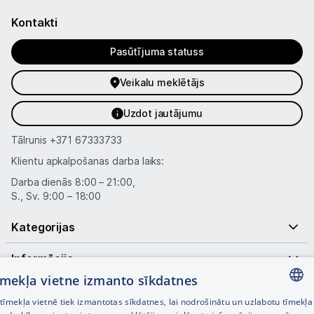
Kontakti
Pasūtījuma statuss
Veikalu meklētājs
Uzdot jautājumu
Tālrunis
+371 67333733
Klientu apkalpošanas darba laiks:
Darba dienās 8:00 – 21:00,
S., Sv. 9:00 – 18:00
Kategorijas
Informācija
tīmekļa vietne izmanto sīkdatnes
Noderīgas saites
īmekļa vietnē tiek izmantotas sīkdatnes, lai nodrošinātu un uzlabotu tīmekļa
LATVIAN