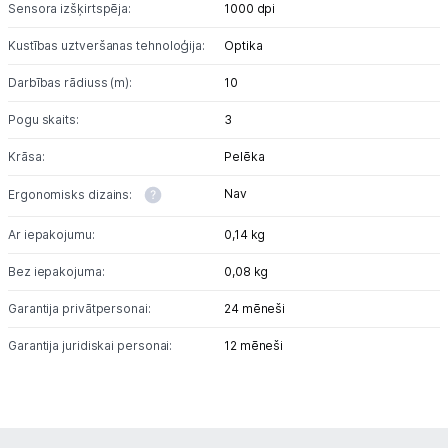
Uzņēmumiem
Sensora izšķirtspēja:
1000 dpi
Kustības uztveršanas tehnoloģija:
Optika
Tet pakalpojumi
Darbības rādiuss (m):
10
Kontakti
Pogu skaits:
3
Krāsa:
Pelēka
Informācija
Nav
Ergonomisks dizains:
Ar iepakojumu:
0,14 kg
Bez iepakojuma:
0,08 kg
Garantija privātpersonai:
24 mēneši
Garantija juridiskai personai:
12 mēneši