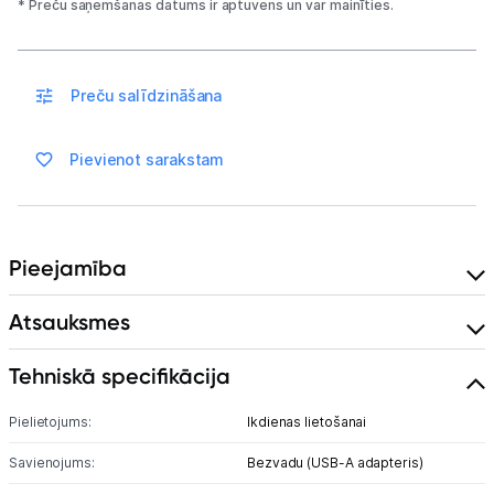
Sadzīves tehnika
* Preču saņemšanas datums ir aptuvens un var mainīties.
Skaistumkopšana
Preču salīdzināšana
Sports un atpūta
Ražotāju atjaunota tehnika
Pievienot sarakstam
Vēlmju saraksts
Pieejamība
Blogs
Atsauksmes
Piegāde un apmaksa
Tehniskā specifikācija
Pielietojums:
Ikdienas lietošanai
Tehnikas izvešana
Savienojums:
Bezvadu (USB-A adapteris)