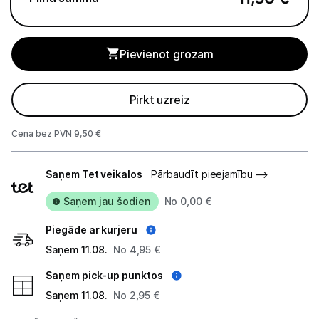
Monitoru stiprinājumi
Pievienot grozam
Spēļu konsoles un piederumi
Datu nesēji
Pirkt uzreiz
Projektori un ekrāni
Cena bez PVN 9,50 €
Tīkla iekārtas
Piegādes
Saņem Tet veikalos
Pārbaudīt pieejamību
veidi
Drukas iekārtas
Saņem jau šodien
No 0,00 €
Biroja piederumi
Piegāde ar kurjeru
Saņem 11.08.
Telefoni, planšetdatori
No 4,95 €
Saņem pick-up punktos
Viedierīces
Saņem 11.08.
No 2,95 €