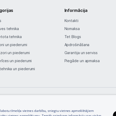
Sadzīves tehnika
gorijas
Informācija
Skaistumkopšana
s
Kontakti
Sports un atpūta
ves tehnika
Nomaksa
etota tehnika
Tet Blogs
Ražotāju atjaunota tehnika
oni un piederumi
Apdrošināšana
izori un piederumi
Garantija un serviss
Vēlmju saraksts
erīces un piederumi
Piegāde un apmaksa
tehnika un piederumi
Blogs
Piegāde un apmaksa
Tehnikas izvešana
© SIA Tet 2026 -
Visas cenas norādītas EUR ar PVN 21%
zlabotu tīmekļa vietnes darbību, sniegtu vietnes apmeklētājiem
izētu vietnes apmeklējumu. Zemāk sniedzam informāciju par visām