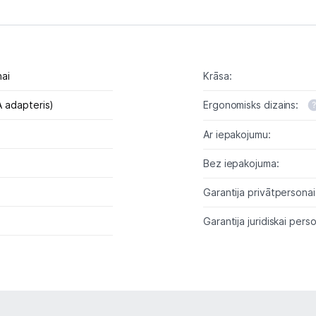
Monitoru stiprinājumi
Spēļu konsoles un piederumi
nai
Krāsa:
Datu nesēji
 adapteris)
Ergonomisks dizains:
Projektori un ekrāni
Ar iepakojumu:
Tīkla iekārtas
Bez iepakojuma:
Drukas iekārtas
Garantija privātpersonai
Biroja piederumi
Garantija juridiskai perso
Telefoni, planšetdatori
Viedierīces