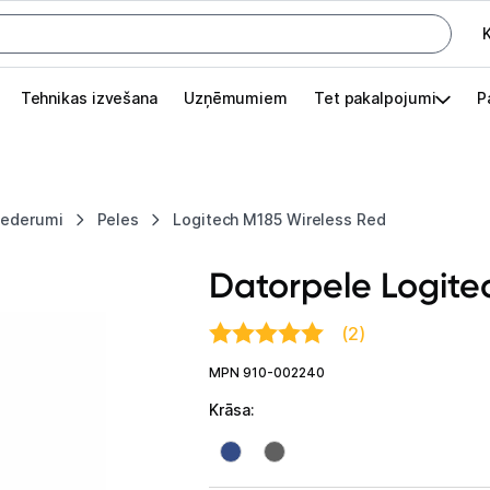
K
G
Tehnikas izvešana
Uzņēmumiem
Tet pakalpojumi
P
Pieslēgties
Pasūtījuma statuss
piederumi
Peles
Logitech M185 Wireless Red
Akcijas
Datorpele Logite
Outlet
apā.
(2)
Izvēlies kāroto ierīci izdevīgāk!
MPN 910-002240
TV un audio
Krāsa
:
Datortehnika