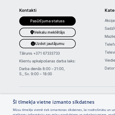
Kontakti
Kate
Akcija
Pasūtījuma statuss
Sadzī
Veikalu meklētājs
Mazli
Uzdot jautājumu
Telef
Telev
Tālrunis
+371 67333733
Viedi
Klientu apkalpošanas darba laiks:
Dator
Darba dienās 8:00 – 21:00,
S., Sv. 9:00 – 18:00
Šī tīmekļa vietne izmanto sīkdatnes
Mūsu tīmekļa vietnē tiek izmantotas sīkdatnes, lai nodrošinātu un u
pielāgotu informāciju par mūsu produktiem un pakalpojumiem, anal