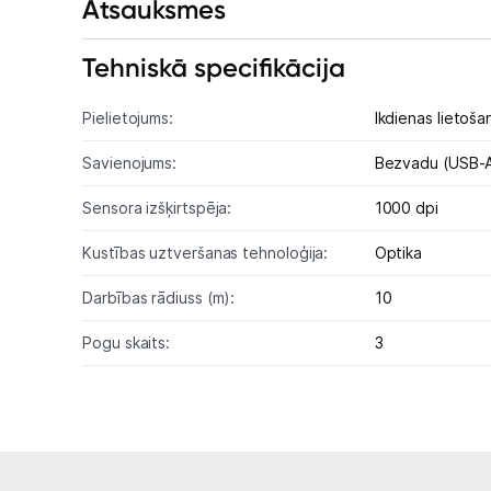
Atsauksmes
Tehniskā specifikācija
Pielietojums:
Ikdienas lietoša
Savienojums:
Bezvadu (USB-A
Sensora izšķirtspēja:
1000 dpi
Kustības uztveršanas tehnoloģija:
Optika
Darbības rādiuss (m):
10
Pogu skaits:
3