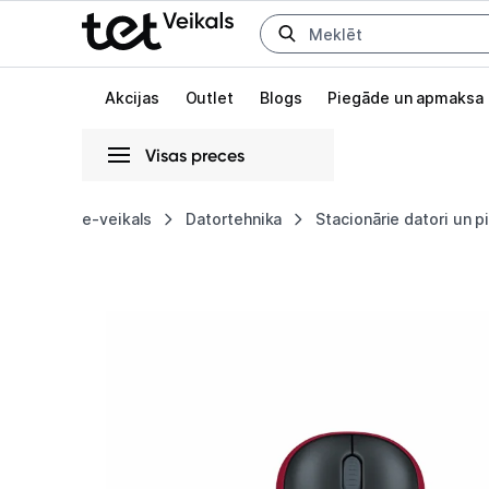
Uz kategorijam
Uz galveno saturu
Akcijas
Outlet
Blogs
Piegāde un apmaksa
Visas preces
Gaišā
Tumšā
Sistēmas
e-veikals
Datortehnika
Stacionārie datori un 
Datorpele
Animācijas
Logitech
Globāls iestatījums animāciju aktivizēšanai vai deaktivizēšanai visā l
M185
Wireless
Red