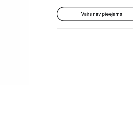
GAMING pasaule >
Vairs nav pieejams
Portatīvie datori un piederumi
Audio
Stacionārie datori un piederumi
Stacionārie datori
Monitori
Peles
Klaviatūras
Web kameras
Gaming krēsli un galdi
Paliktņi pelēm