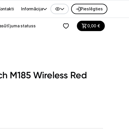
ontakti
Informācija
Pieslēgties
alvenes izvēlne
asūtījuma statuss
0,00
€
ch M185 Wireless Red