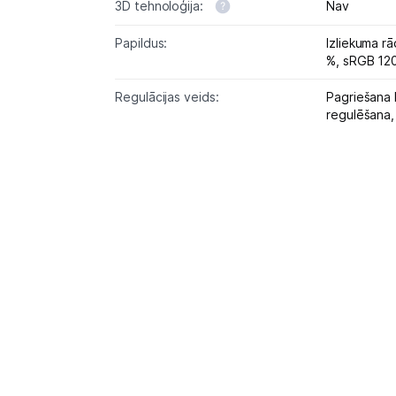
3D tehnoloģija:
Nav
Papildus:
Izliekuma r
Regulācijas veids:
Pagriešana 
regulēšana