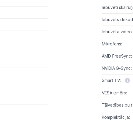
Uzņēmumiem
Iebūvēti skaļruņi
Tet pakalpojumi
Iebūvēts dekode
Iebūvēta video
Kontakti
Mikrofons:
Informācija
AMD FreeSync:
NVIDIA G-Sync:
Smart TV:
VESA izmērs:
Tālvadības pult
Komplektācija: