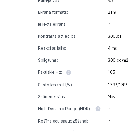
Paneļa tips:
VA
Ekrāna formāts:
21:9
Ieliekts ekrāns:
Ir
Kontrasta attiecība:
3000:1
Reakcijas laiks:
4 ms
Spilgtums:
300 cd/m2
Faktiskie Hz:
165
Skata leņķis (H/V):
178°/178°
Skārienekrāns:
Nav
High Dynamic Range (HDR):
Ir
Režīms acu saaudzēšanai:
Ir