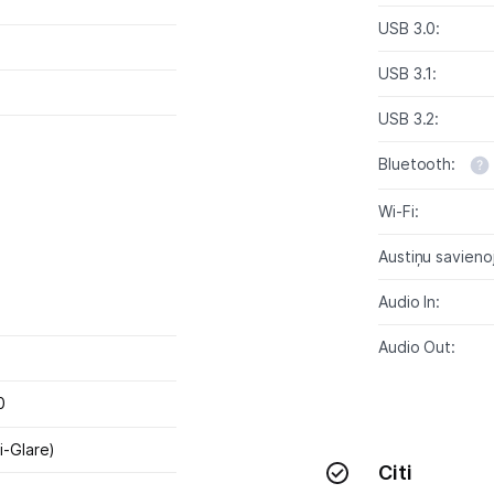
Sadzīves tehnika
USB 3.0:
Skaistumkopšana
USB 3.1:
Sports un atpūta
USB 3.2:
Ražotāju atjaunota tehnika
Bluetooth:
Wi-Fi:
Vēlmju saraksts
Austiņu savieno
Audio In:
Blogs
Audio Out:
Piegāde un apmaksa
0
Tehnikas izvešana
i-Glare)
Citi