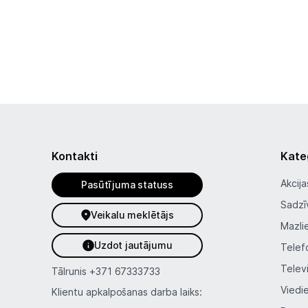
Kontakti
Kate
Akcija
Pasūtījuma statuss
Sadzī
Veikalu meklētājs
Mazli
Uzdot jautājumu
Telef
Telev
Tālrunis
+371 67333733
Viedi
Klientu apkalpošanas darba laiks: