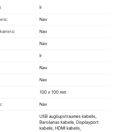
:
Ir
ris:
Nav
 kamera:
Nav
Nav
Ir
Nav
Nav
100 x 100 mm
s:
Nav
USB augšupstraumes kabelis,
Barošanas kabelis,
Displayport
kabelis,
HDMI kabelis,