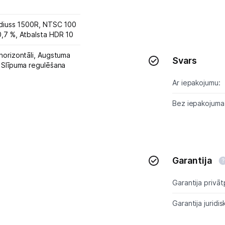
ādiuss 1500R, NTSC 100
%, sRGB 120,7 %, Atbalsta HDR 10
horizontāli,
Augstuma
Svars
,
Slīpuma regulēšana
Ar iepakojumu:
Bez iepakojuma
Garantija
Garantija privāt
Garantija juridis