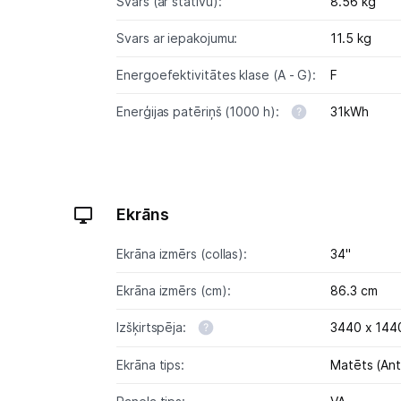
Svars (ar statīvu):
8.56 kg
Svars ar iepakojumu:
11.5 kg
Energoefektivitātes klase (A - G):
F
Enerģijas patēriņš (1000 h):
31kWh
Ekrāns
Ekrāna izmērs (collas):
34"
Ekrāna izmērs (cm):
86.3 cm
Izšķirtspēja:
3440 x 144
Ekrāna tips:
Matēts (Ant