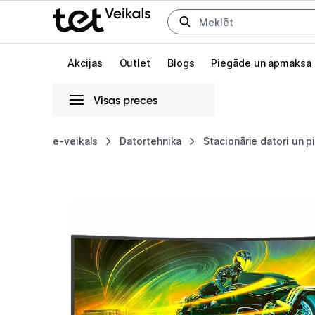
Uz kategorijam
Uz galveno saturu
Akcijas
Outlet
Blogs
Piegāde un apmaksa
Visas preces
Gaišā
Tumšā
Sistēmas
e-veikals
Datortehnika
Stacionārie datori un 
Monitors
Animācijas
Philips
Globāls iestatījums animāciju aktivizēšanai vai deaktivizēšanai visā l
34M1C5500VA/00
34"