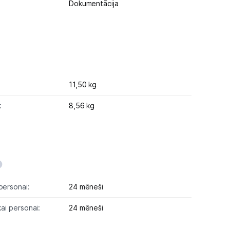
Dokumentācija
11,50 kg
:
8,56 kg
personai:
24 mēneši
kai personai:
24 mēneši