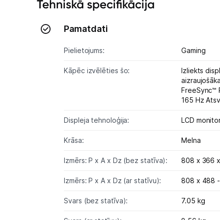
Tehniskā specifikācija
Pamatdati
Pielietojums:
Gaming
Kāpēc izvēlēties šo:
Izliekts disp
aizraujošāk
FreeSync™ P
165 Hz Atsv
Displeja tehnoloģija:
LCD monito
Krāsa:
Melna
Izmērs: P x A x Dz (bez statīva):
808 x 366 
Izmērs: P x A x Dz (ar statīvu):
808 x 488 
Svars (bez statīva):
7.05 kg