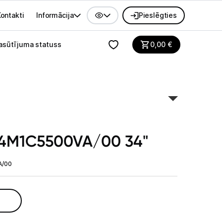
ontakti
Informācija
Pieslēgties
alvenes izvēlne
asūtījuma statuss
0,00
€
 34M1C5500VA/00 34"
A/00