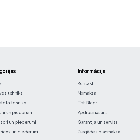
gorijas
Informācija
s
Kontakti
ves tehnika
Nomaksa
etota tehnika
Tet Blogs
oni un piederumi
Apdrošināšana
izori un piederumi
Garantija un serviss
erīces un piederumi
Piegāde un apmaksa