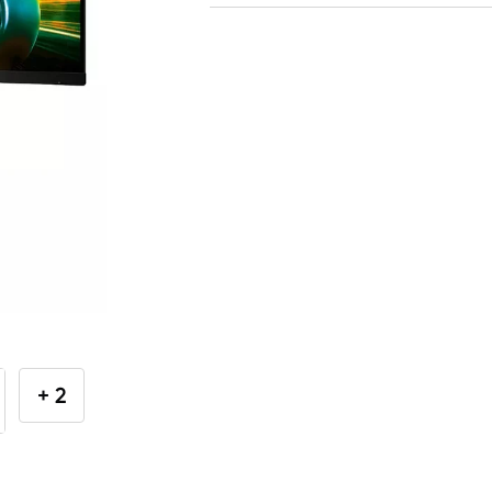
GAMING pasaule >
Portatīvie datori un piederumi
Audio
Stacionārie datori un piederumi
Stacionārie datori
Monitori
Peles
Klaviatūras
+ 2
Web kameras
Gaming krēsli un galdi
Paliktņi pelēm