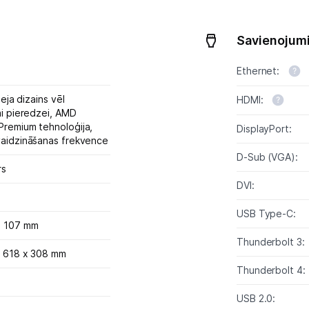
Monitoru stiprinājumi
Savienojumi
Spēļu konsoles un piederumi
Ethernet:
Datu nesēji
leja dizains vēl
HDMI:
ai pieredzei,
AMD
Projektori un ekrāni
remium tehnoloģija,
DisplayPort:
aidzināšanas frekvence
Tīkla iekārtas
D-Sub (VGA):
rs
Drukas iekārtas
DVI:
Biroja piederumi
USB Type-C:
x 107 mm
Telefoni, planšetdatori
Thunderbolt 3:
- 618 x 308 mm
Thunderbolt 4:
Viedierīces
USB 2.0: