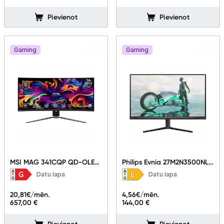
Pievienot
Pievienot
Gaming
Gaming
MSI MAG 341CQP QD-OLED
Philips Evnia 27M2N3500NL
34"
27"
Datu lapa
Datu lapa
20,81
€/mēn.
4,56
€/mēn.
657,00 €
144,00 €