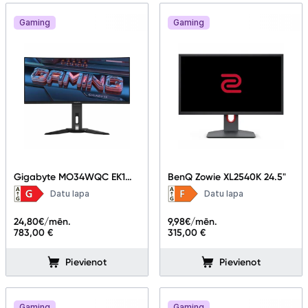
Gaming
Gaming
Gigabyte MO34WQC EK1
BenQ Zowie XL2540K 24.5"
34"
Datu lapa
Datu lapa
24,80
€/mēn.
9,98
€/mēn.
783,00 €
315,00 €
Pievienot
Pievienot
Gaming
Gaming