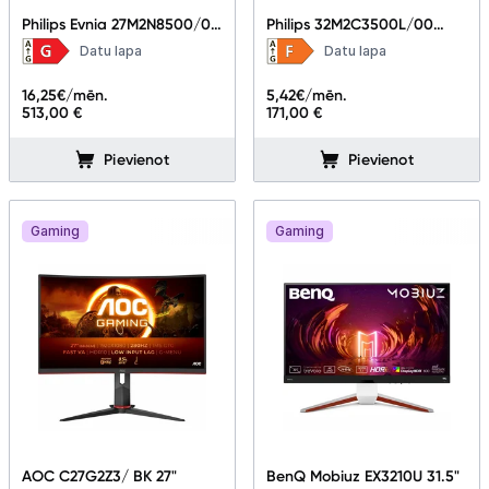
Philips Evnia 27M2N8500/00
Philips 32M2C3500L/00
26.5"
31.5"
Datu lapa
Datu lapa
16,25
€/mēn.
5,42
€/mēn.
513,00 €
171,00 €
Pievienot
Pievienot
Gaming
Gaming
AOC C27G2Z3/ BK 27"
BenQ Mobiuz EX3210U 31.5"