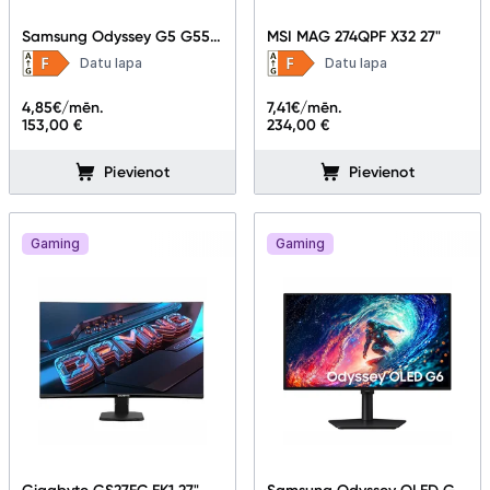
Perifērijas ierīces
Samsung Odyssey G5 G55C
MSI MAG 274QPF X32 27"
27" LS27CG554EUXEN
Datu lapa
Datu lapa
Vēlmju saraksts
4,85
€/mēn.
7,41
€/mēn.
153,00 €
234,00 €
Blogs
Pievienot
Pievienot
Piegāde un apmaksa
Gaming
Gaming
Tehnikas izvešana
Uzņēmumiem
Tet pakalpojumi
Kontakti
Gigabyte GS27FC EK1 27"
Samsung Odyssey OLED G6