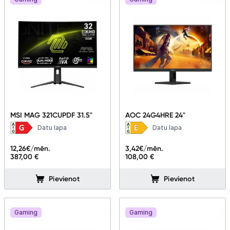
MSI MAG 321CUPDF 31.5"
AOC 24G4HRE 24"
Datu lapa
Datu lapa
12,26
€/mēn.
3,42
€/mēn.
387,00 €
108,00 €
Pievienot
Pievienot
Gaming
Gaming