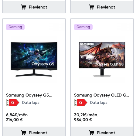
Pievienot
Pievienot
Gaming
Gaming
Samsung Odyssey G5
Samsung Odyssey OLED G8
LS32CG552EUXEN 32"
LS32DG802SUXDU 32"
Datu lapa
Datu lapa
6,84
€/mēn.
30,21
€/mēn.
216,00 €
954,00 €
Pievienot
Pievienot