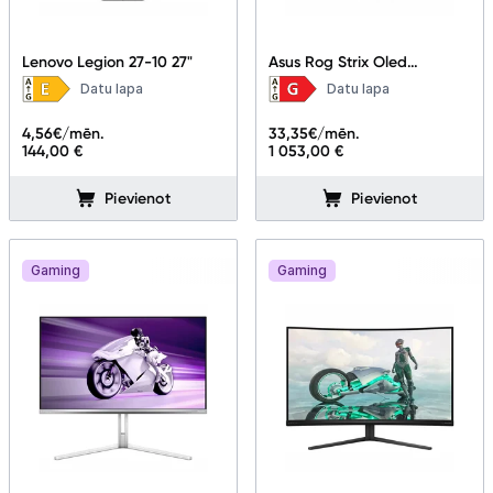
Lenovo Legion 27-10 27"
Asus Rog Strix Oled
XG32UCWG 31.5"
Datu lapa
Datu lapa
90LM0BX0-B01371
4,56
€/mēn.
33,35
€/mēn.
144,00 €
1 053,00 €
Pievienot
Pievienot
Gaming
Gaming