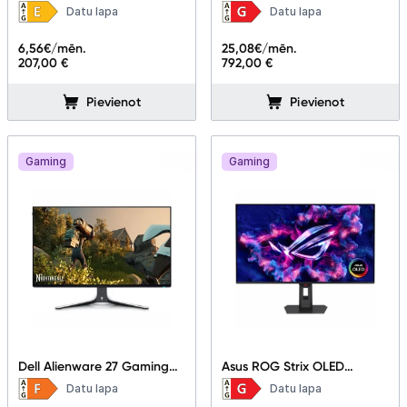
Datu lapa
Datu lapa
6,56
€/mēn.
25,08
€/mēn.
207,00 €
792,00 €
Pievienot
Pievienot
Gaming
Gaming
Dell Alienware 27 Gaming
Asus ROG Strix OLED
Monitor - AW2723DF
XG32UCDS 31.5"
Datu lapa
Datu lapa
90LM0B50-B01371