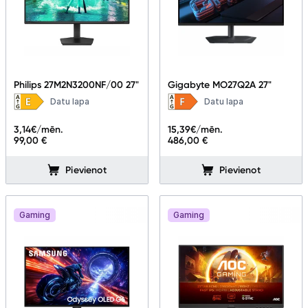
Philips 27M2N3200NF/00 27"
Gigabyte MO27Q2A 27"
Datu lapa
Datu lapa
3,14
€/mēn.
15,39
€/mēn.
99,00 €
486,00 €
Pievienot
Pievienot
Gaming
Gaming