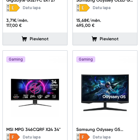
LS27HG612SUXEN 27"
Datu lapa
Datu lapa
Informācija
3,71
€/mēn.
15,68
€/mēn.
117,00 €
495,00 €
Pievienot
Pievienot
Gaming
Gaming
MSI MPG 346CQRF X24 34"
Samsung Odyssey G5
LS27CG552EUXEN 27"
Datu lapa
Datu lapa