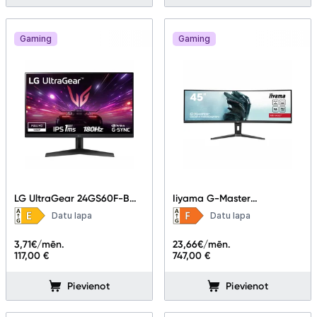
Gaming
Gaming
LG UltraGear 24GS60F-B
Iiyama G-Master
23.8"
GCB4580DQSN-B1 44.5"
Datu lapa
Datu lapa
3,71
€/mēn.
23,66
€/mēn.
117,00 €
747,00 €
Pievienot
Pievienot