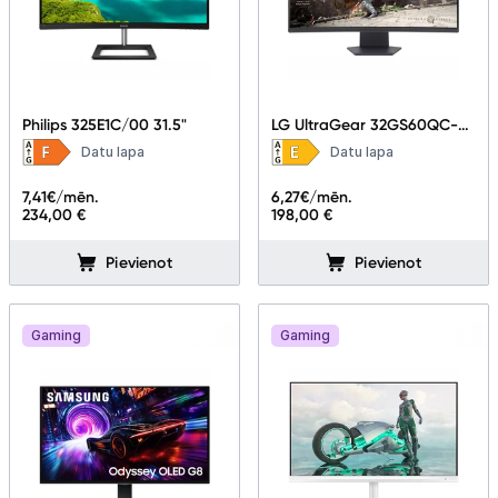
Philips 325E1C/00 31.5"
LG UltraGear 32GS60QC-B
31.5"
Datu lapa
Datu lapa
7,41
€/mēn.
6,27
€/mēn.
234,00 €
198,00 €
Pievienot
Pievienot
Gaming
Gaming