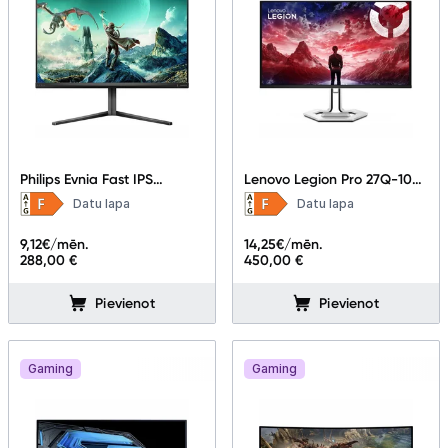
Philips Evnia Fast IPS
Lenovo Legion Pro 27Q-10
Gaming monitor
26.5"
Datu lapa
Datu lapa
27M2N3800A/00 27"
9,12
€/mēn.
14,25
€/mēn.
288,00 €
450,00 €
Pievienot
Pievienot
Gaming
Gaming