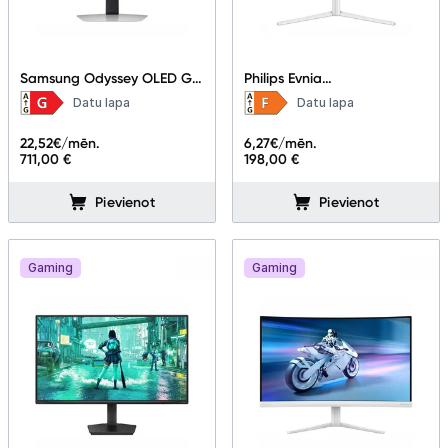
Samsung Odyssey OLED G8
Philips Evnia
LS27FG810SUXEN 27"
27M2N3501PA/00 27"
Datu lapa
Datu lapa
22,52
€/mēn.
6,27
€/mēn.
711,00 €
198,00 €
Pievienot
Pievienot
Gaming
Gaming