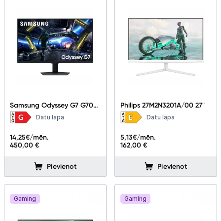
Samsung Odyssey G7 G70D
Philips 27M2N3201A/00 27"
UHD 32 " LS32DG702EUXDU
Datu lapa
Datu lapa
14,25
€/mēn.
5,13
€/mēn.
450,00 €
162,00 €
Pievienot
Pievienot
Gaming
Gaming