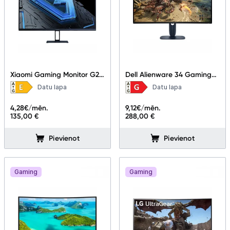
Xiaomi Gaming Monitor G27i
Dell Alienware 34 Gaming
27"
Monitor - AW3425DWM
Datu lapa
Datu lapa
4,28
€/mēn.
9,12
€/mēn.
135,00 €
288,00 €
Pievienot
Pievienot
Gaming
Gaming