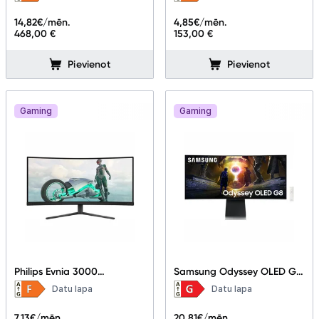
14,82
€/mēn.
4,85
€/mēn.
468,00 €
153,00 €
Pievienot
Pievienot
Gaming
Gaming
Philips Evnia 3000
Samsung Odyssey OLED G8
34M2C3500L 34"
G85SD 34"
Datu lapa
Datu lapa
LS34DG850SUXDU
7,13
€/mēn.
20,81
€/mēn.