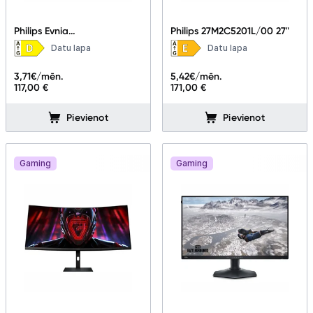
Philips Evnia
Philips 27M2C5201L/00 27"
24M2N3200NF/00 23.8"
Datu lapa
Datu lapa
3,71
€/mēn.
5,42
€/mēn.
117,00 €
171,00 €
Pievienot
Pievienot
Gaming
Gaming