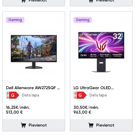
Pievienot
Pievienot
Gaming
Gaming
Dell Alienware AW2725QF 27
LG UltraGear OLED
"
32GX870A-B 31.5"
Datu lapa
Datu lapa
16,25
€/mēn.
30,50
€/mēn.
513,00 €
963,00 €
Pievienot
Pievienot