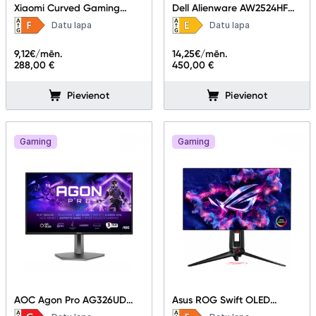
Xiaomi Curved Gaming
Dell Alienware AW2524HF
G34WQi 34"
25"
Datu lapa
Datu lapa
9,12
€/mēn.
14,25
€/mēn.
288,00 €
450,00 €
Pievienot
Pievienot
Gaming
Gaming
AOC Agon Pro AG326UD
Asus ROG Swift OLED
31.5"
PG27AQDP 26.5"