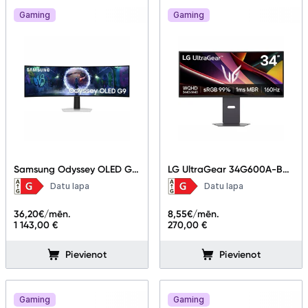
Gaming
Gaming
Samsung Odyssey OLED G9
LG UltraGear 34G600A-B
49" LS49DG934SUXEN
34"
Datu lapa
Datu lapa
36,20
€/mēn.
8,55
€/mēn.
1 143,00 €
270,00 €
Pievienot
Pievienot
Gaming
Gaming