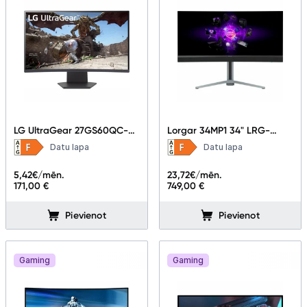
LG UltraGear 27GS60QC-B
Lorgar 34MP1 34" LRG-
27"
34MP1W180C-GY
Datu lapa
Datu lapa
5,42
€/mēn.
23,72
€/mēn.
171,00 €
749,00 €
Pievienot
Pievienot
Gaming
Gaming