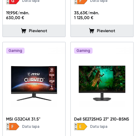
Datu lapa
Datu lapa
90LM0A20-B01A70
19,95
€/mēn.
35,63
€/mēn.
630,00 €
1 125,00 €
Pievienot
Pievienot
Gaming
Gaming
MSI G32C4X 31.5"
Dell SE2725HG 27" 210-BSNS
Datu lapa
Datu lapa