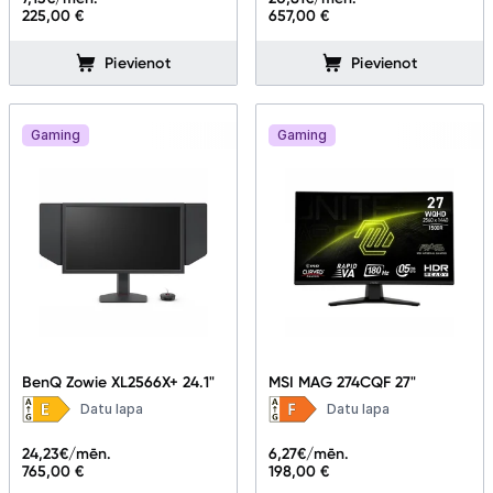
225,00 €
657,00 €
Pievienot
Pievienot
Gaming
Gaming
BenQ Zowie XL2566X+ 24.1"
MSI MAG 274CQF 27"
Datu lapa
Datu lapa
24,23
€/mēn.
6,27
€/mēn.
765,00 €
198,00 €