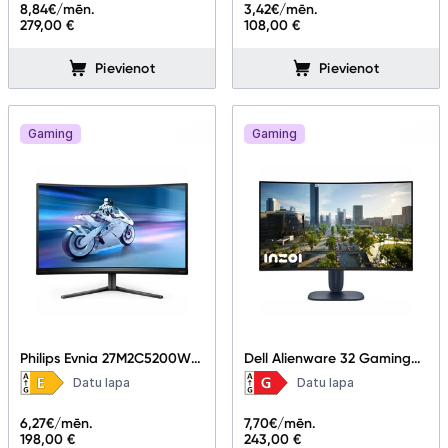
8,84
€/mēn.
3,42
€/mēn.
279,00 €
108,00 €
Pievienot
Pievienot
Gaming
Gaming
Philips Evnia 27M2C5200W/
Dell Alienware 32 Gaming
00 27"
Monitor - AW3225DM
Datu lapa
Datu lapa
6,27
€/mēn.
7,70
€/mēn.
198,00 €
243,00 €