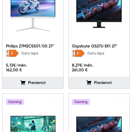
Philips 27M2C5501/00 27"
Gigabyte GS27U EK1 27"
Datu lapa
Datu lapa
5,13
€/mēn.
8,27
€/mēn.
162,00 €
261,00 €
Pievienot
Pievienot
Gaming
Gaming