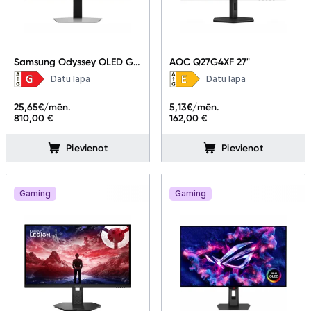
Samsung Odyssey OLED G6
AOC Q27G4XF 27"
LS27FG602SUXEN 27"
Datu lapa
Datu lapa
25,65
€/mēn.
5,13
€/mēn.
810,00 €
162,00 €
Pievienot
Pievienot
Gaming
Gaming