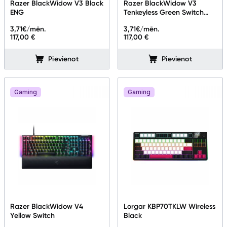
Razer BlackWidow V3 Black
Razer BlackWidow V3
ENG
Tenkeyless Green Switch
RGB LED Black ENG
3,71
€/mēn.
3,71
€/mēn.
117,00 €
117,00 €
Pievienot
Pievienot
Gaming
Gaming
Razer BlackWidow V4
Lorgar KBP70TKLW Wireless
Yellow Switch
Black