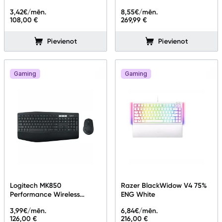
Black
3,42
€/mēn.
8,55
€/mēn.
108,00 €
269,99 €
Pievienot
Pievienot
Gaming
Gaming
Logitech MK850
Razer BlackWidow V4 75%
Performance Wireless
ENG White
Keyboard And Mouse
3,99
€/mēn.
6,84
€/mēn.
Combo EN Black
126,00 €
216,00 €