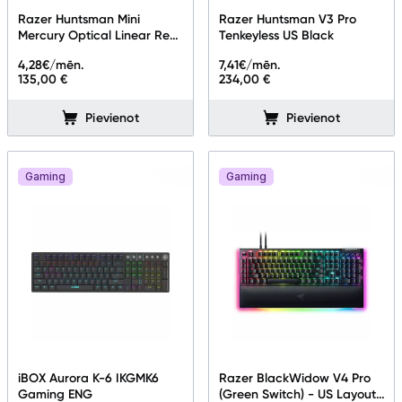
Razer Huntsman Mini
Razer Huntsman V3 Pro
Mercury Optical Linear Red
Tenkeyless US Black
RUS
4,28
€/mēn.
7,41
€/mēn.
135,00 €
234,00 €
Pievienot
Pievienot
Gaming
Gaming
iBOX Aurora K-6 IKGMK6
Razer BlackWidow V4 Pro
Gaming ENG
(Green Switch) - US Layout