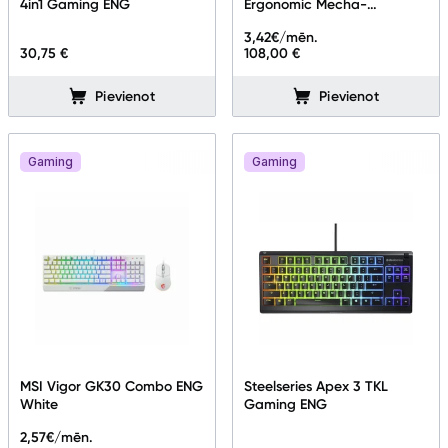
4in1 Gaming ENG
Ergonomic Mecha-
Membrane Keypad Black
3,42
€/mēn.
Informācija
30,75 €
108,00 €
Pievienot
Pievienot
Gaming
Gaming
MSI Vigor GK30 Combo ENG
Steelseries Apex 3 TKL
White
Gaming ENG
2,57
€/mēn.