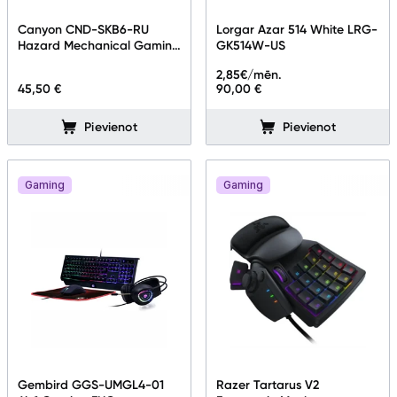
Perifērijas ierīces
Canyon CND-SKB6-RU
Lorgar Azar 514 White LRG-
Hazard Mechanical Gaming
GK514W-US
RUS
Vēlmju saraksts
2,85
€/mēn.
45,50 €
90,00 €
Blogs
Pievienot
Pievienot
Piegāde un apmaksa
Gaming
Gaming
Tehnikas izvešana
Uzņēmumiem
Tet pakalpojumi
Kontakti
Gembird GGS-UMGL4-01
Razer Tartarus V2