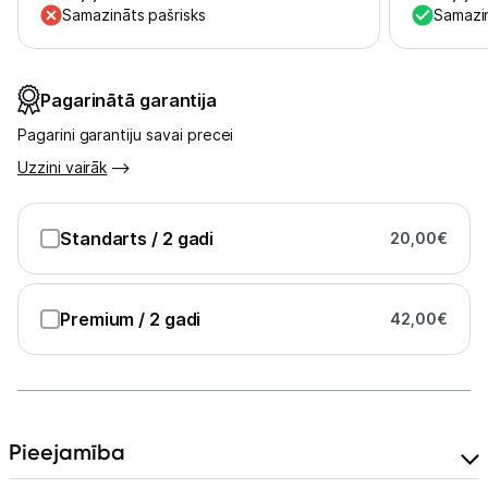
Uzņēmumiem
Samazināts pašrisks
Samazin
Tet pakalpojumi
Pagarinātā garantija
Kontakti
Pagarini garantiju savai precei
Uzzini vairāk
Informācija
Standarts
/ 2 gadi
20,00
€
Premium
/ 2 gadi
42,00
€
Pieejamība