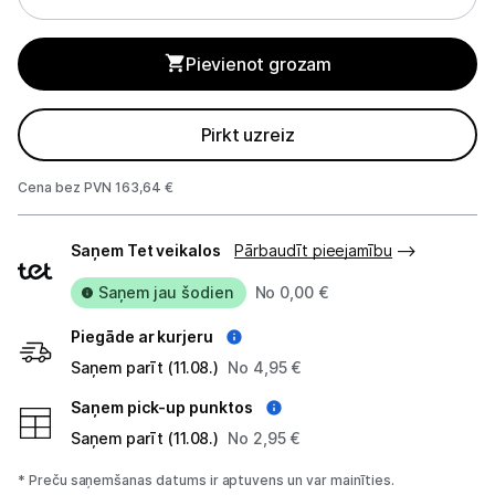
Monitoru stiprinājumi
Pievienot grozam
Spēļu konsoles un piederumi
Pirkt uzreiz
Datu nesēji
Cena bez PVN 163,64 €
Projektori un ekrāni
Piegādes
Tīkla iekārtas
Saņem Tet veikalos
Pārbaudīt pieejamību
veidi
Drukas iekārtas
Saņem jau šodien
No 0,00 €
Piegāde ar kurjeru
Biroja piederumi
Saņem parīt (11.08.)
No 4,95 €
Telefoni, planšetdatori
Saņem pick-up punktos
Saņem parīt (11.08.)
No 2,95 €
Viedierīces
* Preču saņemšanas datums ir aptuvens un var mainīties.