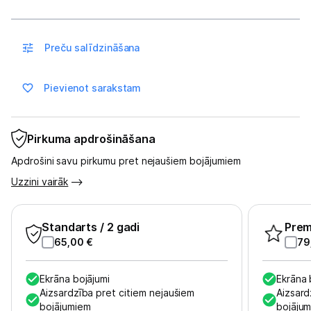
Sadzīves tehnika
Skaistumkopšana
Preču salīdzināšana
Sports un atpūta
Pievienot sarakstam
Ražotāju atjaunota tehnika
Pirkuma apdrošināšana
Vēlmju saraksts
Apdrošini savu pirkumu pret nejaušiem bojājumiem
Uzzini vairāk
Blogs
Standarts
/ 2 gadi
Pre
Piegāde un apmaksa
65,00
€
79
Tehnikas izvešana
Ekrāna bojājumi
Ekrāna 
Aizsardzība pret citiem nejaušiem
Aizsard
bojājumiem
bojāju