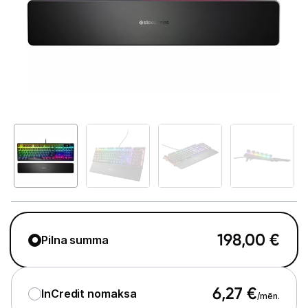
GAMING pasaule >
Portatīvie datori un piederumi
Audio
Stacionārie datori un piederumi
Stacionārie datori
Monitori
Peles
Klaviatūras
198,00
€
Pilna summa
Web kameras
Gaming krēsli un galdi
6,27
€
InCredit nomaksa
/mēn.
Paliktņi pelēm