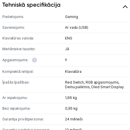
Tehniskā specifikācija
Pielietojums:
Gaming
Savienojums:
Ar vadu (USB)
Klaviatūras valoda:
ENG
Mehāniskie taustiņi:
Jā
Ir
Apgaismojums:
Komplektā ietilpst:
Klaviatūra
Īpašās īpašības:
Red Switch,
RGB apgaismojums,
Delnu paliktnis,
Oled Smart Display
Ar iepakojumu:
1,66 kg
Bez iepakojuma:
0,95 kg
Garantija privātpersonai:
24 mēneši
Garantija juridiskai personai:
12 mēneši