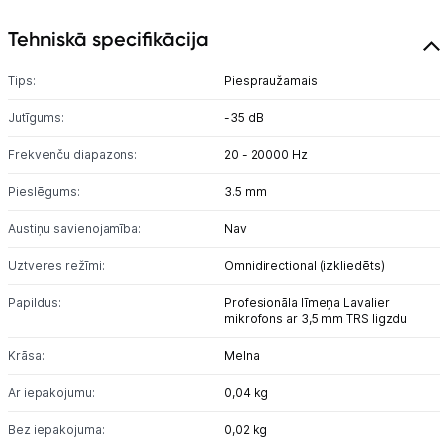
Tehniskā specifikācija
Tīkla iekārtas
Tips:
Piespraužamais
Drukas iekārtas
Jutīgums:
-35 dB
Biroja piederumi
Frekvenču diapazons:
20 - 20000 Hz
Telefoni, planšetdatori
Pieslēgums:
3.5 mm
Viedierīces
Austiņu savienojamība:
Nav
Uztveres režīmi:
Omnidirectional (izkliedēts)
Sadzīves tehnika
Papildus:
Profesionāla līmeņa Lavalier
Skaistumkopšana
mikrofons ar 3,5 mm TRS ligzdu
Krāsa:
Melna
Sports un atpūta
Ar iepakojumu:
0,04 kg
Ražotāju atjaunota tehnika
Bez iepakojuma:
0,02 kg