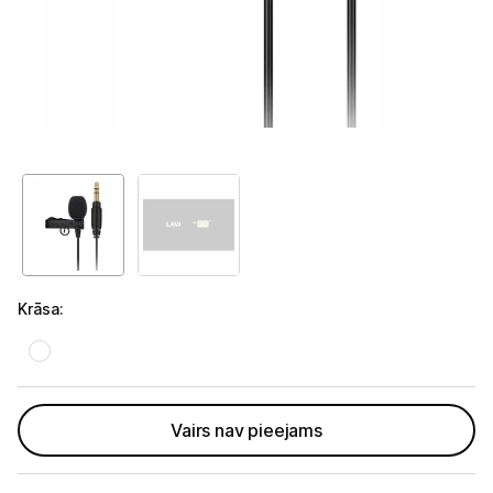
GAMING pasaule >
Portatīvie datori un piederumi
Audio
Austiņas
Bezvadu skaļruņi
Datoru skaļruņi
Mikrofoni
Krāsa
:
Stacionārie datori un piederumi
Spēļu konsoles un piederumi
Vairs nav pieejams
Datu nesēji
Projektori un ekrāni