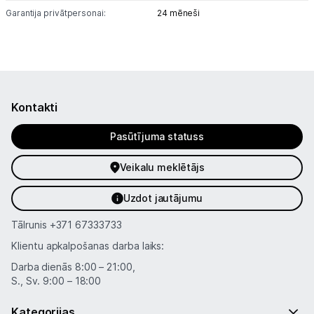
Garantija privātpersonai:
24 mēneši
Vēlmju saraksts
Blogs
Kontakti
Piegāde un apmaksa
Pasūtījuma statuss
Tehnikas izvešana
Veikalu meklētājs
Uzņēmumiem
Uzdot jautājumu
Tālrunis
+371 67333733
Tet pakalpojumi
Klientu apkalpošanas darba laiks:
Darba dienās 8:00 – 21:00,
Kontakti
S., Sv. 9:00 – 18:00
Kategorijas
Informācija