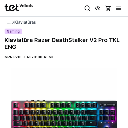
Uz kategorijam
Uz galveno saturu
Klaviatūras
Pieslēgties
Klaviatūra
Gaming
Razer
Klaviatūra Razer DeathStalker V2 Pro TKL
Pasūtījuma statuss
DeathStalker
ENG
V2
Gaišā
Tumšā
Sistēmas
Pro
MPN RZ03-04370100-R3M1
Akcijas
TKL
ENG
Animācijas
Outlet
Globāls iestatījums animāciju aktivizēšanai vai deaktivizēšanai visā
lapā.
Izvēlies kāroto ierīci izdevīgāk!
TV un audio
Datortehnika