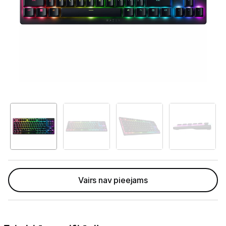
GAMING pasaule >
Portatīvie datori un piederumi
Audio
Stacionārie datori un piederumi
Stacionārie datori
Monitori
Peles
Klaviatūras
Vairs nav pieejams
Web kameras
Gaming krēsli un galdi
Paliktņi pelēm