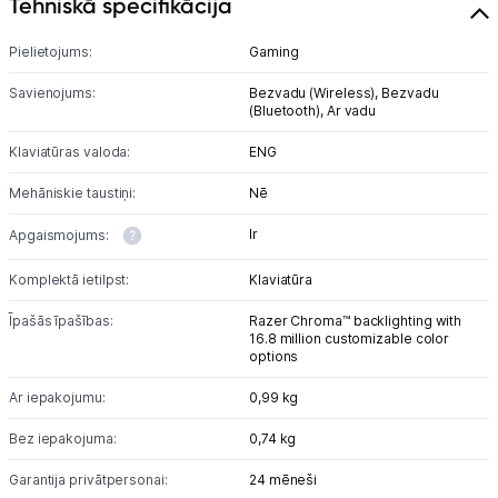
Tehniskā specifikācija
Monitoru stiprinājumi
Pielietojums:
Gaming
Savienojums:
Bezvadu (Wireless),
Bezvadu
Spēļu konsoles un piederumi
(Bluetooth),
Ar vadu
Datu nesēji
Klaviatūras valoda:
ENG
Projektori un ekrāni
Mehāniskie taustiņi:
Nē
Ir
Apgaismojums:
Tīkla iekārtas
Komplektā ietilpst:
Klaviatūra
Drukas iekārtas
Īpašās īpašības:
Razer Chroma™ backlighting with
Biroja piederumi
16.8 million customizable color
options
Telefoni, planšetdatori
Ar iepakojumu:
0,99 kg
Bez iepakojuma:
0,74 kg
Viedierīces
Garantija privātpersonai:
24 mēneši