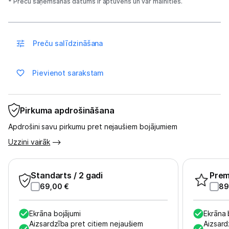
Sadzīves tehnika
* Preču saņemšanas datums ir aptuvens un var mainīties.
Skaistumkopšana
Preču salīdzināšana
Sports un atpūta
Pievienot sarakstam
Ražotāju atjaunota tehnika
Pirkuma apdrošināšana
Vēlmju saraksts
Apdrošini savu pirkumu pret nejaušiem bojājumiem
Blogs
Uzzini vairāk
Piegāde un apmaksa
Standarts
/ 2 gadi
Pre
69,00
€
89
Tehnikas izvešana
Ekrāna bojājumi
Ekrāna 
Aizsardzība pret citiem nejaušiem
Aizsard