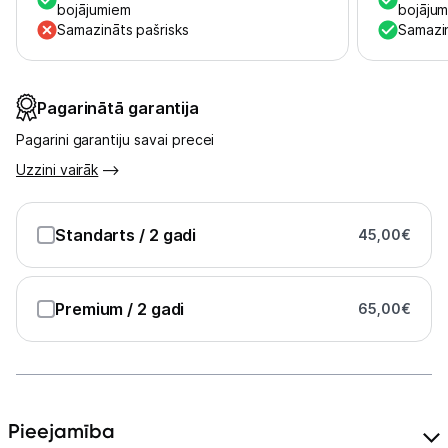
Uzņēmumiem
bojājumiem
bojāju
Samazināts pašrisks
Samazin
Tet pakalpojumi
Pagarinātā garantija
Kontakti
Pagarini garantiju savai precei
Uzzini vairāk
Informācija
Standarts
/ 2 gadi
45,00
€
Premium
/ 2 gadi
65,00
€
Pieejamība