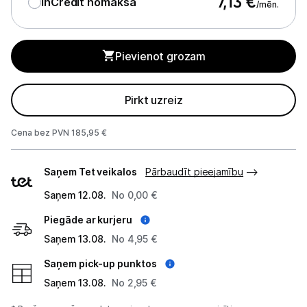
7,13
€
InCredit nomaksa
/mēn.
Monitoru stiprinājumi
Pievienot grozam
Spēļu konsoles un piederumi
Datu nesēji
Pirkt uzreiz
Projektori un ekrāni
Cena bez PVN 185,95 €
Tīkla iekārtas
Piegādes
Saņem Tet veikalos
Pārbaudīt pieejamību
veidi
Drukas iekārtas
Saņem 12.08.
No 0,00 €
Biroja piederumi
Piegāde ar kurjeru
Saņem 13.08.
No 4,95 €
Telefoni, planšetdatori
Saņem pick-up punktos
Viedierīces
Saņem 13.08.
No 2,95 €