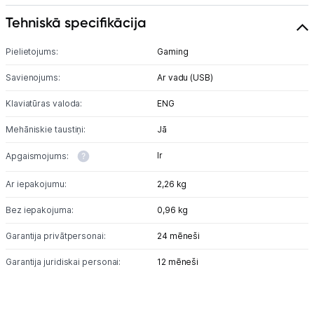
Tehniskā specifikācija
Pielietojums:
Gaming
Savienojums:
Ar vadu (USB)
Klaviatūras valoda:
ENG
Mehāniskie taustiņi:
Jā
Ir
Apgaismojums:
Ar iepakojumu:
2,26 kg
Bez iepakojuma:
0,96 kg
Garantija privātpersonai:
24 mēneši
Garantija juridiskai personai:
12 mēneši