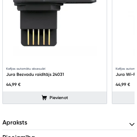
Kafijas automātu aksesuāri
Kafijas automā
Jura Bezvadu raidītājs 24031
Jura Wi-F
44,99 €
44,99 €
Pievienot
Apraksts