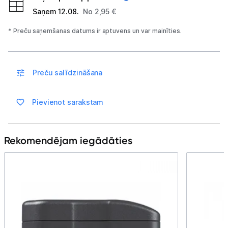
Saņem 12.08.
No 2,95 €
Blogs
* Preču saņemšanas datums ir aptuvens un var mainīties.
Piegāde un apmaksa
Preču salīdzināšana
Tehnikas izvešana
Pievienot sarakstam
Uzņēmumiem
Rekomendējam iegādāties
Tet pakalpojumi
Kontakti
Informācija