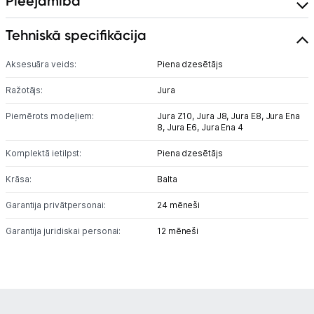
Pieejamība
Tehniskā specifikācija
Aksesuāra veids:
Piena dzesētājs
Ražotājs:
Jura
Piemērots modeļiem:
Jura Z10,
Jura J8,
Jura E8,
Jura Ena
8,
Jura E6,
Jura Ena 4
Komplektā ietilpst:
Piena dzesētājs
Krāsa:
Balta
Garantija privātpersonai:
24 mēneši
Garantija juridiskai personai:
12 mēneši