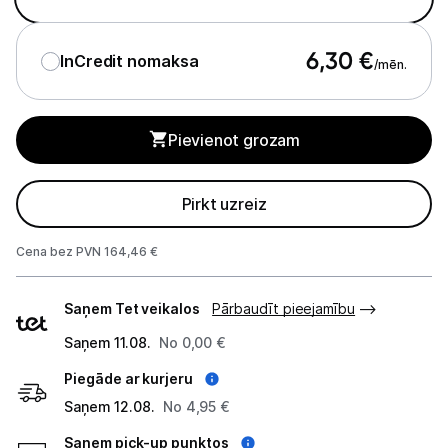
Apkopes produkti
Servēšanas piederumi
6,30
€
InCredit nomaksa
/mēn.
Termosi un termokrūzes
Pievienot grozam
Mazā virtuves tehnika
Klimata iekārtas
Pirkt uzreiz
Apģērbu kopšana
Cena bez PVN 164,46 €
Skaistumkopšana
Piegādes
Saņem Tet veikalos
Pārbaudīt pieejamību
veidi
Sports un atpūta
Saņem 11.08.
No 0,00 €
Ražotāju atjaunota tehnika
Piegāde ar kurjeru
Saņem 12.08.
No 4,95 €
Saņem pick-up punktos
Vēlmju saraksts