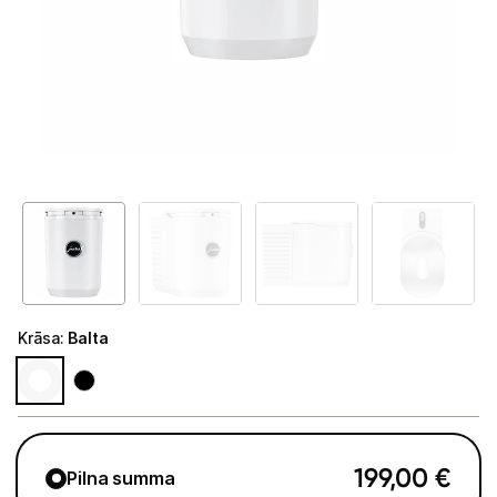
Telefoni, planšetdatori
Viedierīces
Sadzīves tehnika
Lielā tehnika
Iebūvējamā tehnika
Mazā tehnika
Kafijas pagatavošana
Krāsa
:
Balta
Kafijas automāti
Kafijas dzirnaviņas
Kafijas automātu aksesuāri
199,00
€
Pilna summa