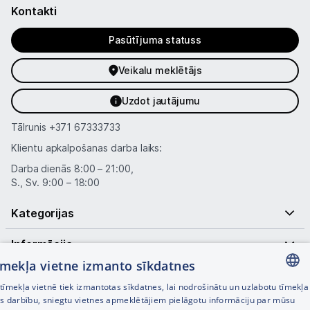
Kontakti
Pasūtījuma statuss
Veikalu meklētājs
Uzdot jautājumu
Tālrunis
+371 67333733
Klientu apkalpošanas darba laiks:
Darba dienās 8:00 – 21:00,
S., Sv. 9:00 – 18:00
Kategorijas
Informācija
tīmekļa vietne izmanto sīkdatnes
Noderīgas saites
īmekļa vietnē tiek izmantotas sīkdatnes, lai nodrošinātu un uzlabotu tīmekļa
LATVIAN
es darbību, sniegtu vietnes apmeklētājiem pielāgotu informāciju par mūsu