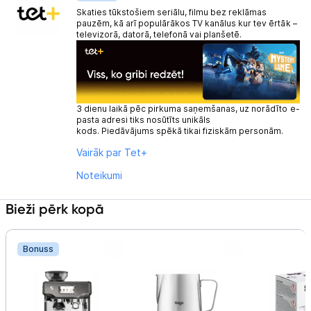
Skaties tūkstošiem seriālu, filmu bez reklāmas
pauzēm, kā arī populārākos TV kanālus kur tev ērtāk –
televizorā, datorā, telefonā vai planšetē.
3 dienu laikā pēc pirkuma saņemšanas, uz norādīto e-
pasta adresi tiks nosūtīts unikāls
kods. Piedāvājums spēkā tikai fiziskām personām.
Vairāk par Tet+
Noteikumi
Bieži pērk kopā
Bonuss