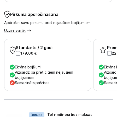
Pirkuma apdrošināšana
Apdrošini savu pirkumu pret nejaušiem bojājumiem
Uzzini vairāk
Standarts
/ 2 gadi
Pre
179,00
€
22
Ekrāna bojājumi
Ekrāna 
Aizsardzība pret citiem nejaušiem
Aizsard
bojājumiem
bojāju
Samazināts pašrisks
Samazin
Dāvanas
Tet+ mēnesi bez maksas!
Bonuss