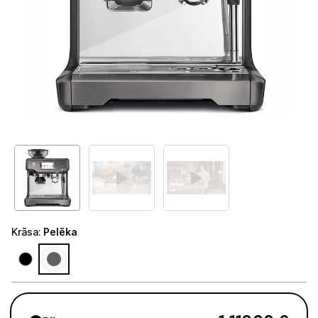
Telefoni, planšetdatori
Viedierīces
Sadzīves tehnika
Lielā tehnika
Iebūvējamā tehnika
Mazā tehnika
Kafijas pagatavošana
Krāsa
:
Pelēka
Kafijas automāti
Kafijas dzirnaviņas
Kafijas automātu aksesuāri