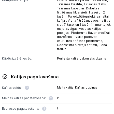
Komplektā ietilpst:
Ūdens cietības pārbaudes loksne,
Tīrīšanas birstīte,
Tīrīšanas disks,
Tīrīšanas kapsulas,
Dubultas
filtrēšanas filtra sieti (1 tasei un 2
tasēm) Paredzēti iepriekš samaltai
kafijai.,
Viena filtrēšanas posma filtra
sieti (1 tasei un 2 tasēm). Izmantojiet,
maļot svaigas, veselas kafijas
pupiņas.,
Piederums Razor precīzai
dozēšanai,
Tvaika padeves
caurulītes tīrīšanas piederums,
Ūdens filtra turētājs ar filtru,
Piena
trauks
Kāpēc izvēlēties šo:
Perfekta kafija,
Lakonisks dizains
Kafijas pagatavošana
Malta kafija,
Kafijas pupiņas
Kafijas veids:
Ir
Melnas kafijas pagatavošana:
Ir
Espresso pagatavošana: