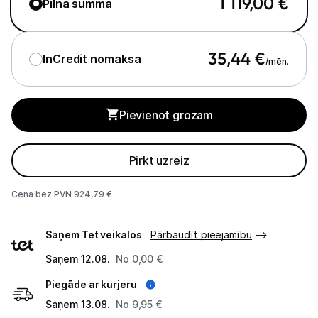
1 119,00
€
Pilna summa
Apkopes produkti
Servēšanas piederumi
35,44
€
InCredit nomaksa
/mēn.
Termosi un termokrūzes
Mazā virtuves tehnika
Pievienot grozam
Klimata iekārtas
Pirkt uzreiz
Apģērbu kopšana
Cena bez PVN 924,79 €
Skaistumkopšana
Piegādes
Sports un atpūta
Saņem Tet veikalos
Pārbaudīt pieejamību
veidi
Saņem 12.08.
No 0,00 €
Ražotāju atjaunota tehnika
Piegāde ar kurjeru
Saņem 13.08.
No 9,95 €
Vēlmju saraksts