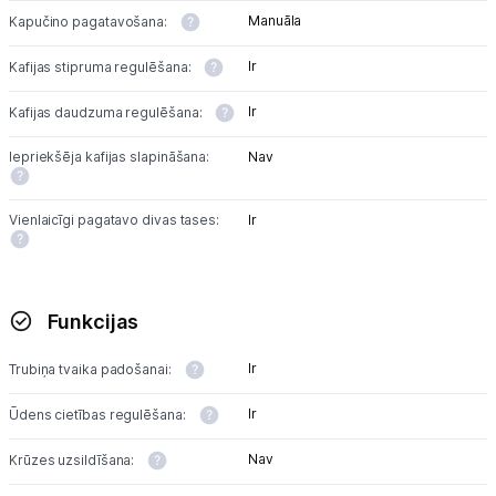
Manuāla
Kapučino pagatavošana:
Ir
Kafijas stipruma regulēšana:
Ir
Kafijas daudzuma regulēšana:
Iepriekšēja kafijas slapināšana:
Nav
Vienlaicīgi pagatavo divas tases:
Ir
Funkcijas
Ir
Trubiņa tvaika padošanai:
Ir
Ūdens cietības regulēšana:
Nav
Krūzes uzsildīšana: