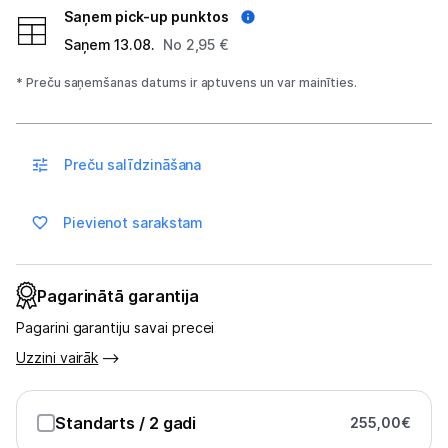
Saņem pick-up punktos
Saņem 13.08.
No 2,95 €
Blogs
* Preču saņemšanas datums ir aptuvens un var mainīties.
Piegāde un apmaksa
Preču salīdzināšana
Tehnikas izvešana
Pievienot sarakstam
Uzņēmumiem
Tet pakalpojumi
Pagarinātā garantija
Pagarini garantiju savai precei
Kontakti
Uzzini vairāk
Informācija
Standarts
/ 2 gadi
255,00
€