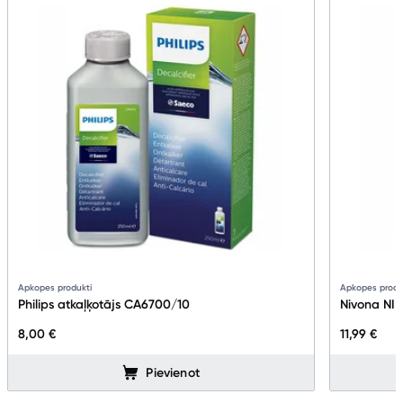
Apkopes produkti
Apkopes produ
Philips atkaļķotājs CA6700/10
Nivona NIR
8,00 €
11,99 €
Pievienot