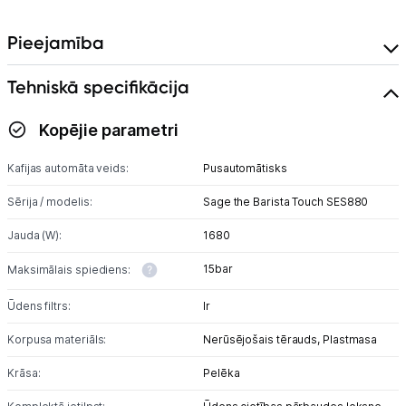
Pieejamība
Tehniskā specifikācija
Kopējie parametri
Kafijas automāta veids:
Pusautomātisks
Sērija / modelis:
Sage the Barista Touch SES880
Jauda (W):
1680
15bar
Maksimālais spiediens:
Ūdens filtrs:
Ir
Korpusa materiāls:
Nerūsējošais tērauds,
Plastmasa
Krāsa:
Pelēka