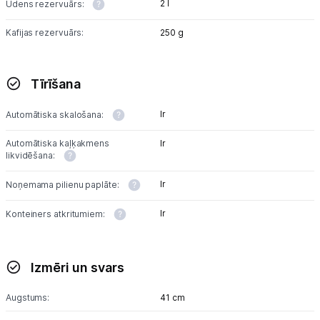
2 l
Ūdens rezervuārs:
Kafijas rezervuārs:
250 g
Tīrīšana
Ir
Automātiska skalošana:
Automātiska kaļķakmens
Ir
likvidēšana:
Ir
Noņemama pilienu paplāte:
Ir
Konteiners atkritumiem:
Izmēri un svars
Augstums:
41 cm