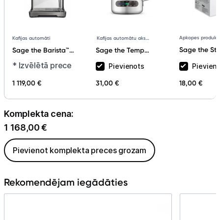
Apkopes produkti
Kafijas automāti
Kafijas automātu aksesuāri
Sage the St
Sage the Barista™
Sage the Temp
Wand Clean
Touch Black
Control SES003BSS
* Izvēlētā prece
Pievienots
Pievien
SES006NE tīr
Stainless Steel
Piena krūze ar
pulvera paci
SES880BST
temperatūras
1 119,00 €
31,00 €
18,00 €
gab.
sensoru
Komplekta cena:
1 168,00
€
Pievienot komplekta preces grozam
Rekomendējam iegādāties