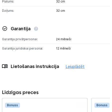
Platums:
32 cm
Dziļums:
32 cm
Garantija
Garantija privātpersonai:
24 mēneši
Garantija juridiskai personai:
12 mēneši
Lietošanas instrukcija
Lejuplādēt
Līdzīgas preces
Bonuss
Bonuss