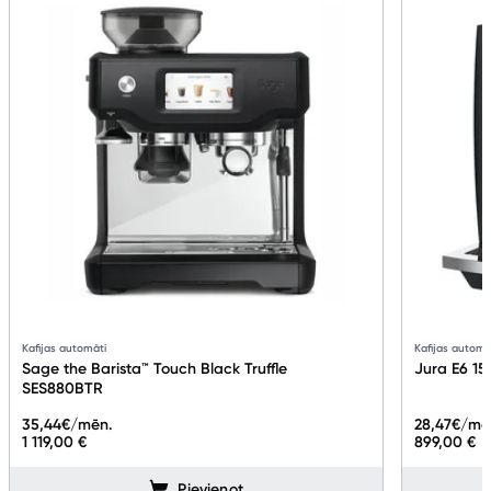
Kafijas automāti
Kafijas automā
Sage the Barista™ Touch Black Truffle
Jura E6 15
SES880BTR
35,44
€/mēn.
28,47
€/mē
1 119,00 €
899,00 €
Pievienot