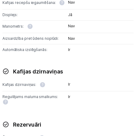
Nav
Kafijas recepšu iegaumēšana:
Displejs:
Jā
Nav
Manometrs:
Aizsardzība pret ūdens noplūdi:
Nav
Automātiska izslēgšanās:
Ir
Kafijas dzirnaviņas
Ir
Kafijas dzirnaviņas:
Regulējams maluma smalkums:
Ir
Rezervuāri