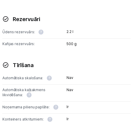
Rezervuāri
2.2 l
Ūdens rezervuārs:
Kafijas rezervuārs:
500 g
Tīrīšana
Nav
Automātiska skalošana:
Automātiska kaļķakmens
Nav
likvidēšana:
Ir
Noņemama pilienu paplāte:
Ir
Konteiners atkritumiem: