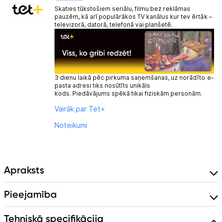
Skaties tūkstošiem seriālu, filmu bez reklāmas
pauzēm, kā arī populārākos TV kanālus kur tev ērtāk –
televizorā, datorā, telefonā vai planšetē.
3 dienu laikā pēc pirkuma saņemšanas, uz norādīto e-
pasta adresi tiks nosūtīts unikāls
kods. Piedāvājums spēkā tikai fiziskām personām.
Vairāk par Tet+
Noteikumi
Apraksts
Pieejamība
Tehniskā specifikācija