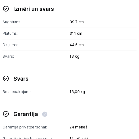
Izmēri un svars
Augstums:
39.7 cm
Platums:
31.1 cm
Dziļums:
44.5 cm
Svars:
13 kg
Svars
Bez iepakojuma:
13,00 kg
Garantija
Garantija privātpersonai:
24 mēneši
Garantija juridiskai personai:
12 mēneši