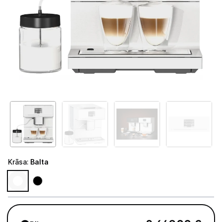
Telefoni, planšetdatori
Viedierīces
Sadzīves tehnika
Lielā tehnika
Iebūvējamā tehnika
Mazā tehnika
Kafijas pagatavošana
Krāsa
:
Balta
Kafijas automāti
Kafijas dzirnaviņas
Kafijas automātu aksesuāri