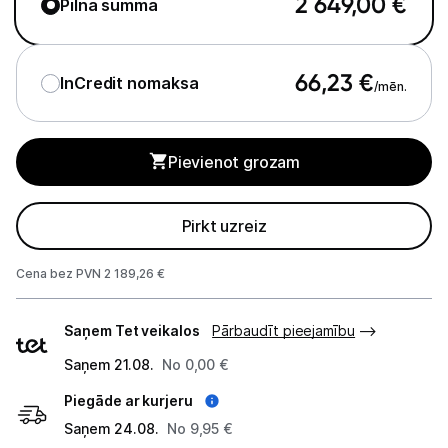
2 649,00
€
Pilna summa
Apkopes produkti
Servēšanas piederumi
66,23
€
InCredit nomaksa
/mēn.
Termosi un termokrūzes
Mazā virtuves tehnika
Pievienot grozam
Klimata iekārtas
Pirkt uzreiz
Apģērbu kopšana
Cena bez PVN 2 189,26 €
Skaistumkopšana
Piegādes
Sports un atpūta
Saņem Tet veikalos
Pārbaudīt pieejamību
veidi
Saņem 21.08.
No 0,00 €
Ražotāju atjaunota tehnika
Piegāde ar kurjeru
Saņem 24.08.
No 9,95 €
Vēlmju saraksts