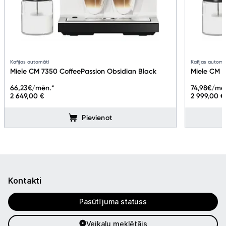
Kafijas automāti
Kafijas automā
Miele CM 7350 CoffeePassion Obsidian Black
Miele CM 7
66,23
€/mēn.*
74,98
€/mē
2 649,00 €
2 999,00 €
Pievienot
Kontakti
Pasūtījuma statuss
Veikalu meklētājs