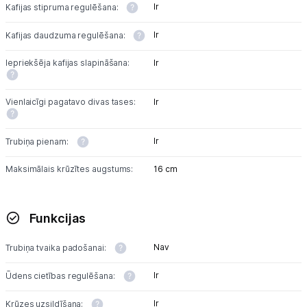
Ir
Kafijas stipruma regulēšana:
Ir
Kafijas daudzuma regulēšana:
Iepriekšēja kafijas slapināšana:
Ir
Vienlaicīgi pagatavo divas tases:
Ir
Ir
Trubiņa pienam:
Maksimālais krūzītes augstums:
16 cm
Funkcijas
Nav
Trubiņa tvaika padošanai:
Ir
Ūdens cietības regulēšana:
Ir
Krūzes uzsildīšana: