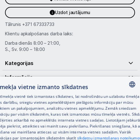
Uzdot jautājumu
Tālrunis
+371 67333733
Klientu apkalpošanas darba laiks:
Darba dienās 8:00 – 21:00,
S., Sv. 9:00 – 18:00
Kategorijas
Informācija
tīmekļa vietne izmanto sīkdatnes
Noderīgas saites
īmekļa vietnē tiek izmantotas sīkdatnes, lai nodrošinātu un uzlabotu tīmekļa
LATVIAN
es darbību, sniegtu vietnes apmeklētājiem pielāgotu informāciju par mūsu
ktiem un pakalpojumiem, analizētu vietnes apmeklējumu. Zemāk sniedzam
RUSSIAN
māciju par visām sīkdatnēm, kuras tiek izmantotas mūsu tīmekļa vietnēs. Sīk
šķirties atkarībā no apmeklētās interneta vietnes sadaļas. Lietotājam jebkurā
ENGLISH
pēja piekrist, atteikties vai mainīt savu piekrišanu. Piekrišanas sniegšana, kā a
kšana vai mainīšana attiecas uz visām interneta vietnes sadaļām. Vairāk
mācijas par izmantotajām sīkdatnēm skatīt
sīkdatņu izmantošanas noteikumo