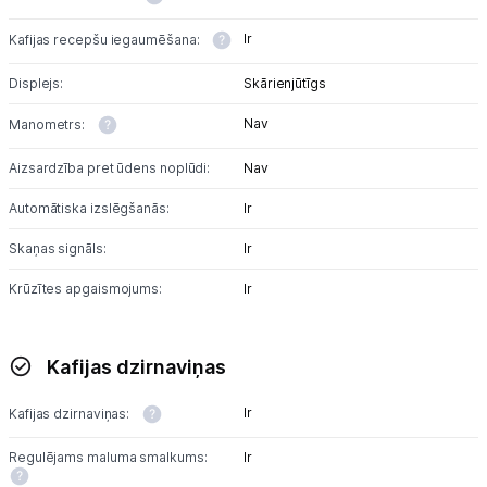
Ir
Kafijas recepšu iegaumēšana:
Displejs:
Skārienjūtīgs
Nav
Manometrs:
Aizsardzība pret ūdens noplūdi:
Nav
Automātiska izslēgšanās:
Ir
Skaņas signāls:
Ir
Krūzītes apgaismojums:
Ir
Kafijas dzirnaviņas
Ir
Kafijas dzirnaviņas:
Regulējams maluma smalkums:
Ir