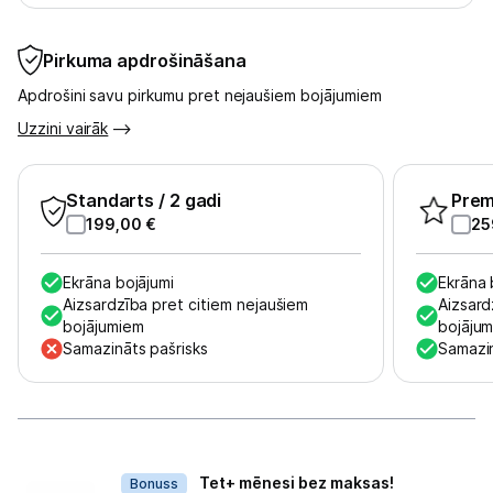
Pirkuma apdrošināšana
Apdrošini savu pirkumu pret nejaušiem bojājumiem
Uzzini vairāk
Standarts
/ 2 gadi
Pre
199,00
€
25
Ekrāna bojājumi
Ekrāna 
Aizsardzība pret citiem nejaušiem
Aizsard
bojājumiem
bojāju
Samazināts pašrisks
Samazin
Dāvanas
Tet+ mēnesi bez maksas!
Bonuss