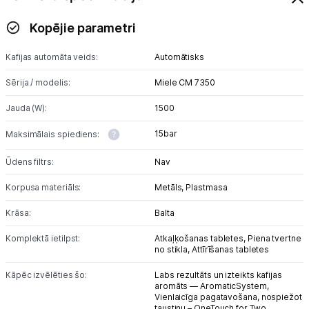
Kopējie parametri
Kafijas automāta veids:
Automātisks
Sērija / modelis:
Miele CM 7350
Jauda (W):
1500
15bar
Maksimālais spiediens:
Ūdens filtrs:
Nav
Korpusa materiāls:
Metāls,
Plastmasa
Krāsa:
Balta
Komplektā ietilpst:
Atkaļķošanas tabletes,
Piena tvertne
no stikla,
Attīrīšanas tabletes
Kāpēc izvēlēties šo:
Labs rezultāts un izteikts kafijas
aromāts — AromaticSystem,
Vienlaicīga pagatavošana, nospiežot
taustiņu – OneTouch for Two,