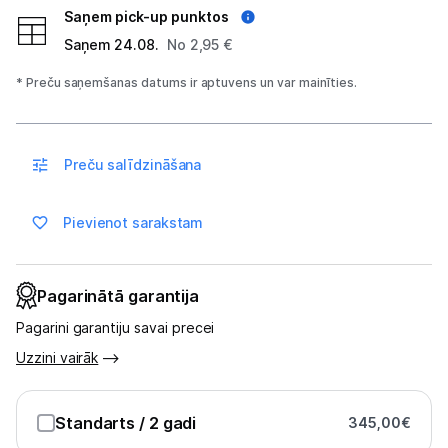
Saņem pick-up punktos
Saņem 24.08.
No 2,95 €
Blogs
* Preču saņemšanas datums ir aptuvens un var mainīties.
Piegāde un apmaksa
Preču salīdzināšana
Tehnikas izvešana
Pievienot sarakstam
Uzņēmumiem
Tet pakalpojumi
Pagarinātā garantija
Pagarini garantiju savai precei
Kontakti
Uzzini vairāk
Informācija
Standarts
/ 2 gadi
345,00
€