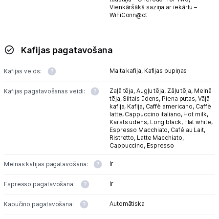
Vienkāršākā saziņa ar iekārtu –
WiFiConn@ct
Kafijas pagatavošana
Malta kafija,
Kafijas pupiņas
Kafijas veids:
Zaļā tēja,
Augļu tēja,
Zāļu tēja,
Melnā
Kafijas pagatavošanas veidi:
tēja,
Siltais ūdens,
Piena putas,
Vājā
kafija,
Kafija,
Caffè americano,
Caffè
latte,
Cappuccino italiano,
Hot milk,
Karsts ūdens,
Long black,
Flat white,
Espresso Macchiato,
Café au Lait,
Ristretto,
Latte Macchiato,
Cappuccino,
Espresso
Ir
Melnas kafijas pagatavošana:
Ir
Espresso pagatavošana:
Automātiska
Kapučino pagatavošana: