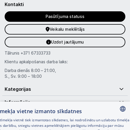
Kontakti
Pasūtījuma statuss
Veikalu meklētājs
Uzdot jautājumu
Tālrunis
+371 67333733
Klientu apkalpošanas darba laiks:
Darba dienās 8:00 – 21:00,
S., Sv. 9:00 – 18:00
Kategorijas
Informācija
tīmekļa vietne izmanto sīkdatnes
Noderīgas saites
īmekļa vietnē tiek izmantotas sīkdatnes, lai nodrošinātu un uzlabotu tīmekļa
LATVIAN
es darbību, sniegtu vietnes apmeklētājiem pielāgotu informāciju par mūsu