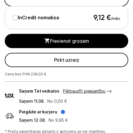
Monitoru stiprinājumi
9,12
€
InCredit nomaksa
/mēn.
Spēļu konsoles un piederumi
Datu nesēji
Pievienot grozam
Projektori un ekrāni
Pirkt uzreiz
Tīkla iekārtas
Cena bez PVN 238,02 €
Drukas iekārtas
Piegādes
Biroja piederumi
Saņem Tet veikalos
Pārbaudīt pieejamību
veidi
Saņem 11.08.
No 0,00 €
Telefoni, planšetdatori
Piegāde ar kurjeru
Viedierīces
Saņem 12.08.
No 9,95 €
* Preču saņemšanas datums ir aptuvens un var mainīties.