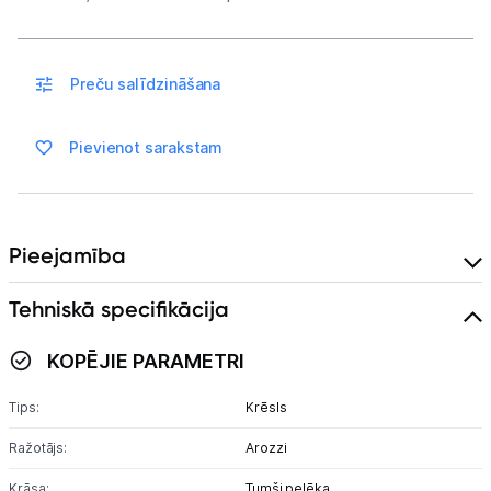
Sadzīves tehnika
Skaistumkopšana
Preču salīdzināšana
Sports un atpūta
Pievienot sarakstam
Ražotāju atjaunota tehnika
Vēlmju saraksts
Pieejamība
Blogs
Tehniskā specifikācija
KOPĒJIE PARAMETRI
Piegāde un apmaksa
Tips:
Krēsls
Tehnikas izvešana
Ražotājs:
Arozzi
Krāsa:
Tumši pelēka