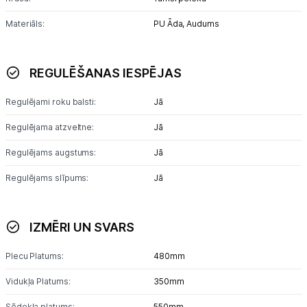
Uzņēmumiem
Materiāls:
PU Āda,
Audums
Tet pakalpojumi
REGULĒŠANAS IESPĒJAS
Kontakti
Regulējami roku balsti:
Jā
Informācija
Regulējama atzveltne:
Jā
Regulējams augstums:
Jā
Regulējams slīpums:
Jā
IZMĒRI UN SVARS
Plecu Platums:
480mm
Vidukļa Platums:
350mm
Sēdekļa platums:
550mm