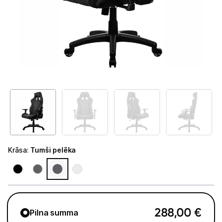
GAMING pasaule >
Portatīvie datori un piederumi
Audio
Stacionārie datori un piederumi
Stacionārie datori
Monitori
Peles
Krāsa
:
Tumši pelēka
Klaviatūras
Web kameras
Gaming krēsli un galdi
288,00
€
Pilna summa
Paliktņi pelēm