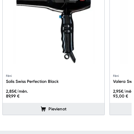
Fēni
Fēni
Solis Swiss Perfection Black
Valera Swi
2,85
€/mēn.
2,95
€/mēn
89,99 €
93,00 €
Pievienot