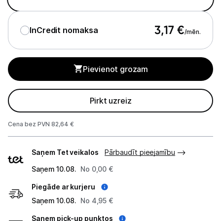
Ķermeņa kopšana
3,17
€
Veselība
InCredit nomaksa
/mēn.
Sports un atpūta
Pievienot grozam
Ražotāju atjaunota tehnika
Pirkt uzreiz
Vēlmju saraksts
Cena bez PVN 82,64 €
Blogs
Piegādes
Saņem Tet veikalos
Pārbaudīt pieejamību
veidi
Piegāde un apmaksa
Saņem 10.08.
No 0,00 €
Piegāde ar kurjeru
Tehnikas izvešana
Saņem 10.08.
No 4,95 €
Saņem pick-up punktos