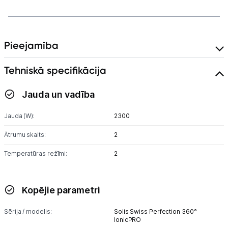
Pieejamība
Tehniskā specifikācija
Jauda un vadība
Jauda (W):
2300
Ātrumu skaits:
2
Temperatūras režīmi:
2
Kopējie parametri
Sērija / modelis:
Solis Swiss Perfection 360°
IonicPRO