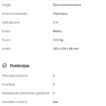
Uzgaļi:
Šaurs koncentrators
Korpusa materiāls:
Plastmasa
Vada garums:
3 m
Krāsa:
Melna
Svars:
0.53 kg
Izmēri:
260 x 216 x 88 mm
Funkcijas
Vēsā gaisa plūsma:
Ir
Ionizācija:
Ir
Atslēgšanās pārslodzes gadījumā:
Ir
Salokāms rokturis:
Nav