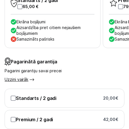
Standarts
/ 2 gadi
Pre
65,00
€
79
Ekrāna bojājumi
Ekrāna 
Aizsardzība pret citiem nejaušiem
Aizsard
bojājumiem
bojāju
Samazināts pašrisks
Samazin
Pagarinātā garantija
Pagarini garantiju savai precei
Uzzini vairāk
Standarts
/ 2 gadi
20,00
€
Premium
/ 2 gadi
42,00
€