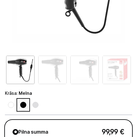
Telefoni, planšetdatori
Viedierīces
Sadzīves tehnika
Skaistumkopšana
Matu kopšana
Fēni
Lokšķēres
Krāsa
:
Melna
Matu taisnotāji
Matu veidotāji
Matu griežamās mašīnas
99,99
€
Pilna summa