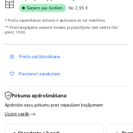
Uzņēmumiem
Saņem jau šodien
No 2,95 €
Tet pakalpojumi
* Preču saņemšanas datums ir aptuvens un var mainīties.
** Preci iespējams saņemt šodien, ja pasūtījums tiek veikts līdz
plkst. 13:00
Kontakti
Informācija
Preču salīdzināšana
Pievienot sarakstam
Pirkuma apdrošināšana
Apdrošini savu pirkumu pret nejaušiem bojājumiem
Uzzini vairāk