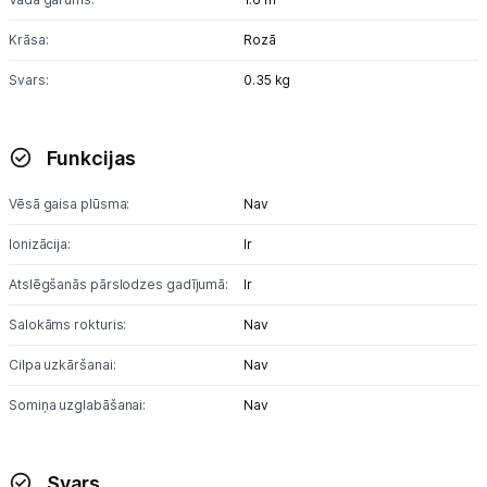
Krāsa:
Rozā
Svars:
0.35 kg
Funkcijas
Vēsā gaisa plūsma:
Nav
Ionizācija:
Ir
Atslēgšanās pārslodzes gadījumā:
Ir
Salokāms rokturis:
Nav
Cilpa uzkāršanai:
Nav
Somiņa uzglabāšanai:
Nav
Svars