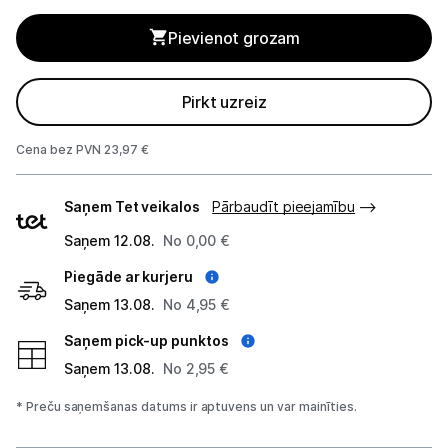
Ķermeņa kopšana
Pievienot grozam
Veselība
Pirkt uzreiz
Sports un atpūta
Cena bez PVN 23,97 €
Ražotāju atjaunota tehnika
Piegādes
Saņem Tet veikalos
Pārbaudīt pieejamību
veidi
Vēlmju saraksts
Saņem 12.08.
No 0,00 €
Piegāde ar kurjeru
Blogs
Saņem 13.08.
No 4,95 €
Piegāde un apmaksa
Saņem pick-up punktos
Saņem 13.08.
No 2,95 €
Tehnikas izvešana
* Preču saņemšanas datums ir aptuvens un var mainīties.