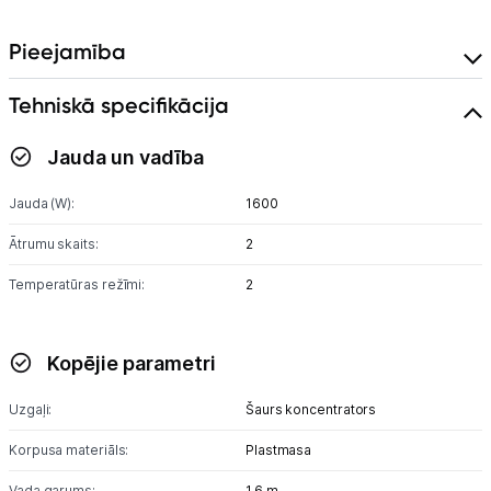
Pieejamība
Tehniskā specifikācija
Jauda un vadība
Jauda (W):
1600
Ātrumu skaits:
2
Temperatūras režīmi:
2
Kopējie parametri
Uzgaļi:
Šaurs koncentrators
Korpusa materiāls:
Plastmasa
Vada garums:
1.6 m