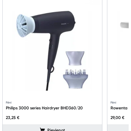
Fēni
Fēni
Philips 3000 series Hairdryer BHD360/20
Rowenta 
23,25 €
29,00 €
Pievienot