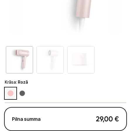
Telefoni, planšetdatori
Viedierīces
Sadzīves tehnika
Skaistumkopšana
Matu kopšana
Fēni
Krāsa
:
Rozā
Lokšķēres
Matu taisnotāji
Matu veidotāji
29,00
€
Pilna summa
Matu griežamās mašīnas