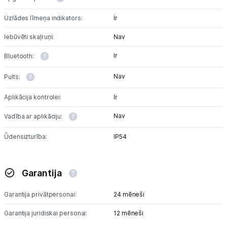
Uzlādes līmeņa indikators:
Ir
Uzņēmumiem
Iebūvēti skaļruņi:
Nav
Tet pakalpojumi
Ir
Bluetooth:
Nav
Pults:
Kontakti
Aplikācija kontrolei:
Ir
Informācija
Nav
Vadība ar aplikāciju:
Ūdensizturība:
IP54
Garantija
Garantija privātpersonai:
24 mēneši
Garantija juridiskai personai:
12 mēneši