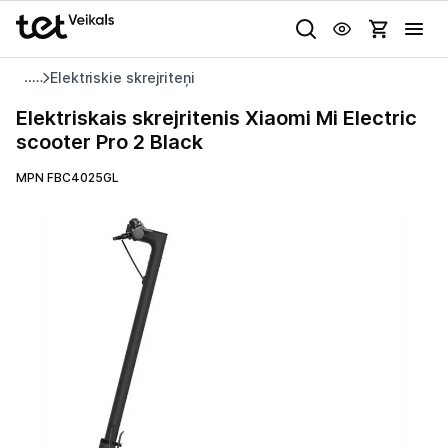
Uz kategorijam
Uz galveno saturu
Elektriskie skrejriteņi
Pieslēgties
Elektriskais
Elektriskais skrejritenis Xiaomi Mi Electric
skrejritenis
scooter Pro 2 Black
Pasūtījuma statuss
Xiaomi
Mi
MPN FBC4025GL
Gaišā
Tumšā
Sistēmas
Electric
Akcijas
scooter
Pro
Animācijas
Outlet
2
Globāls iestatījums animāciju aktivizēšanai vai deaktivizēšanai visā
Black
lapā.
Izvēlies kāroto ierīci izdevīgāk!
TV un audio
Datortehnika