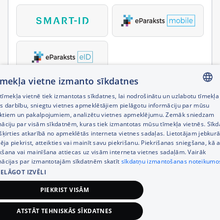
tīmekļa vietne izmanto sīkdatnes
īmekļa vietnē tiek izmantotas sīkdatnes, lai nodrošinātu un uzlabotu tīmekļa
LATVIAN
es darbību, sniegtu vietnes apmeklētājiem pielāgotu informāciju par mūsu
ktiem un pakalpojumiem, analizētu vietnes apmeklējumu. Zemāk sniedzam
RUSSIAN
māciju par visām sīkdatnēm, kuras tiek izmantotas mūsu tīmekļa vietnēs. Sīk
šķirties atkarībā no apmeklētās interneta vietnes sadaļas. Lietotājam jebkurā
ENGLISH
pēja piekrist, atteikties vai mainīt savu piekrišanu. Piekrišanas sniegšana, kā a
kšana vai mainīšana attiecas uz visām interneta vietnes sadaļām. Vairāk
mācijas par izmantotajām sīkdatnēm skatīt
sīkdatņu izmantošanas noteikumo
IELĀGOT IZVĒLI
PIEKRIST VISĀM
ATSTĀT TEHNISKĀS SĪKDATNES