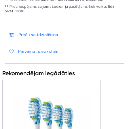
Blogs
** Preci iespējams saņemt šodien, ja pasūtījums tiek veikts līdz
plkst. 13:00
Piegāde un apmaksa
Preču salīdzināšana
Tehnikas izvešana
Pievienot sarakstam
Uzņēmumiem
Tet pakalpojumi
Rekomendējam iegādāties
Kontakti
Informācija