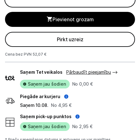
Alkometri
Masāžas ierīces
Pievienot grozam
Sejas kopšanas ierīces
Pirkt uzreiz
Asinsspiediena mērītāji
Cena bez PVN 52,07 €
Sildīšanas ierīces
Piegādes
Saņem Tet veikalos
Pārbaudīt pieejamību
Termometri
veidi
Saņem jau šodien
No 0,00 €
Sports un atpūta
Piegāde ar kurjeru
Ražotāju atjaunota tehnika
Saņem 10.08.
No 4,95 €
Saņem pick-up punktos
Vēlmju saraksts
Saņem jau šodien
No 2,95 €
* Preču saņemšanas datums ir aptuvens un var mainīties.