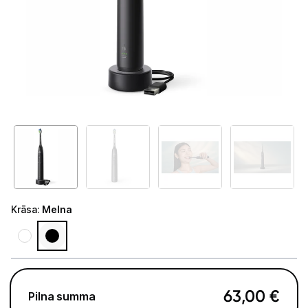
Telefoni, planšetdatori
Viedierīces
Sadzīves tehnika
Skaistumkopšana
Matu kopšana
Ķermeņa kopšana
Veselība
Krāsa
:
Melna
Elektriskās zobu birstes
Aksesuāri el. zobu birstēm
Svari
63,00
€
Pilna summa