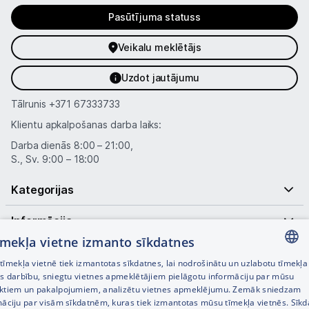
Pasūtījuma statuss
Veikalu meklētājs
Uzdot jautājumu
Tālrunis
+371 67333733
Klientu apkalpošanas darba laiks:
Darba dienās 8:00 – 21:00,
S., Sv. 9:00 – 18:00
Kategorijas
Informācija
tīmekļa vietne izmanto sīkdatnes
Noderīgas saites
īmekļa vietnē tiek izmantotas sīkdatnes, lai nodrošinātu un uzlabotu tīmekļa
LATVIAN
es darbību, sniegtu vietnes apmeklētājiem pielāgotu informāciju par mūsu
ktiem un pakalpojumiem, analizētu vietnes apmeklējumu. Zemāk sniedzam
RUSSIAN
māciju par visām sīkdatnēm, kuras tiek izmantotas mūsu tīmekļa vietnēs. Sīk