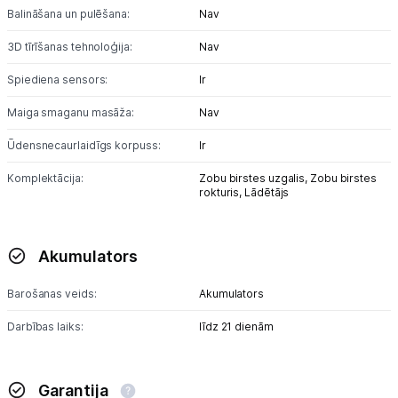
Balināšana un pulēšana:
Nav
3D tīrīšanas tehnoloģija:
Nav
Spiediena sensors:
Ir
Maiga smaganu masāža:
Nav
Ūdensnecaurlaidīgs korpuss:
Ir
Komplektācija:
Zobu birstes uzgalis,
Zobu birstes
rokturis,
Lādētājs
Akumulators
Barošanas veids:
Akumulators
Darbības laiks:
līdz 21 dienām
Garantija