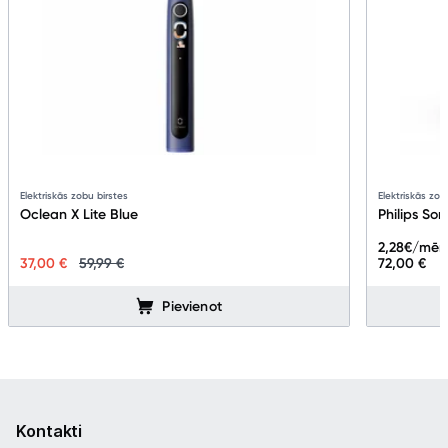
Elektriskās zobu birstes
Elektriskās zob
Oclean X Lite Blue
Philips So
2,28
€/mēn
37,00 €
59,99 €
72,00 €
Pievienot
Kontakti