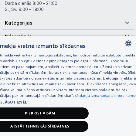
Darba dienās 8:00 – 21:00,
S., Sv. 9:00 – 18:00
Kategorijas
Informācija
tīmekļa vietne izmanto sīkdatnes
Noderīgas saites
īmekļa vietnē tiek izmantotas sīkdatnes, lai nodrošinātu un uzlabotu tīmekļa
LATVIAN
es darbību, sniegtu vietnes apmeklētājiem pielāgotu informāciju par mūsu
ktiem un pakalpojumiem, analizētu vietnes apmeklējumu. Zemāk sniedzam
RUSSIAN
māciju par visām sīkdatnēm, kuras tiek izmantotas mūsu tīmekļa vietnēs. Sīk
šķirties atkarībā no apmeklētās interneta vietnes sadaļas. Lietotājam jebkurā
ENGLISH
pēja piekrist, atteikties vai mainīt savu piekrišanu. Piekrišanas sniegšana, kā a
kšana vai mainīšana attiecas uz visām interneta vietnes sadaļām. Vairāk
mācijas par izmantotajām sīkdatnēm skatīt
sīkdatņu izmantošanas noteikumo
IELĀGOT IZVĒLI
© SIA Tet 2026 -
Visas cenas norādītas EUR ar PVN 21%
PIEKRIST VISĀM
Interneta veikala izstrāde —
ATSTĀT TEHNISKĀS SĪKDATNES
37,00
€
Pievienot grozam