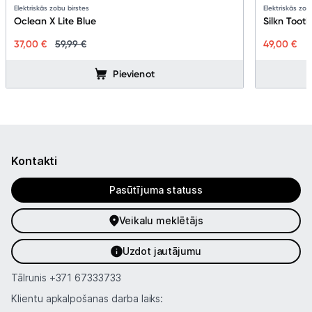
Elektriskās zobu birstes
Elektriskās zob
Oclean X Lite Blue
Silkn Too
37,00 €
59,99 €
49,00 €
Pievienot
Kontakti
Pasūtījuma statuss
Veikalu meklētājs
Uzdot jautājumu
Tālrunis
+371 67333733
Klientu apkalpošanas darba laiks: