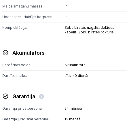
Maiga smaganu masāža:
Ir
Ūdensnecaurlaidīgs korpuss:
Ir
Komplektācija:
Zobu birstes uzgalis,
Uzlādes
kabelis,
Zobu birstes rokturis
Akumulators
Barošanas veids:
Akumulators
Darbības laiks:
Līdz 40 dienām
Garantija
Garantija privātpersonai:
24 mēneši
Garantija juridiskai personai:
12 mēneši