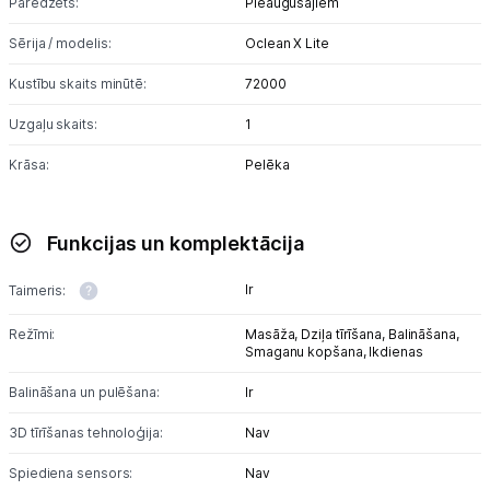
Paredzēts:
Pieaugušajiem
Sērija / modelis:
Oclean X Lite
Kustību skaits minūtē:
72000
Uzgaļu skaits:
1
Krāsa:
Pelēka
Funkcijas un komplektācija
Ir
Taimeris:
Režīmi:
Masāža,
Dziļa tīrīšana,
Balināšana,
Smaganu kopšana,
Ikdienas
Balināšana un pulēšana:
Ir
3D tīrīšanas tehnoloģija:
Nav
Spiediena sensors:
Nav