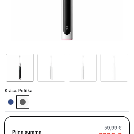
Telefoni, planšetdatori
Viedierīces
Sadzīves tehnika
Skaistumkopšana
Matu kopšana
Ķermeņa kopšana
Veselība
Krāsa
:
Pelēka
Elektriskās zobu birstes
Aksesuāri el. zobu birstēm
Svari
59,99 €
Pilna summa