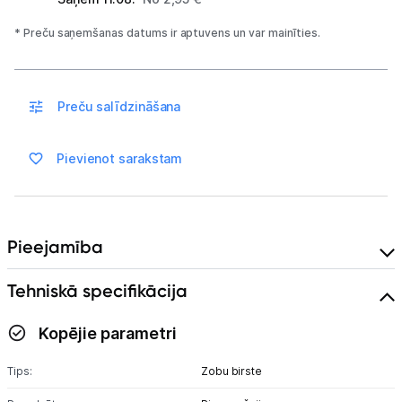
Blogs
* Preču saņemšanas datums ir aptuvens un var mainīties.
Piegāde un apmaksa
Preču salīdzināšana
Tehnikas izvešana
Pievienot sarakstam
Uzņēmumiem
Tet pakalpojumi
Pieejamība
Kontakti
Tehniskā specifikācija
Informācija
Kopējie parametri
Tips:
Zobu birste