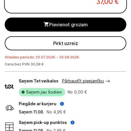
37,00
€
Alkometri
Masāžas ierīces
Pievienot grozam
Sejas kopšanas ierīces
Asinsspiediena mērītāji
Pirkt uzreiz
Sildīšanas ierīces
Atlaides periods: 20.07.2026. - 20.08.2026.
Cena bez PVN 30,58 €
Termometri
Piegādes
Saņem Tet veikalos
Pārbaudīt pieejamību
Sports un atpūta
veidi
Saņem jau šodien
No 0,00 €
Ražotāju atjaunota tehnika
Piegāde ar kurjeru
Saņem 11.08.
No 4,95 €
Vēlmju saraksts
Saņem pick-up punktos
Saņem 11.08.
No 2,95 €