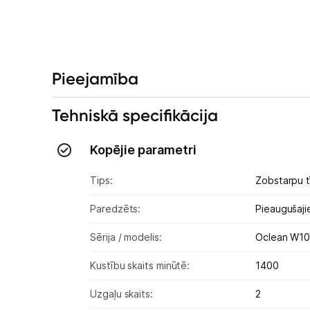
Pieejamība
Tehniskā specifikācija
Kopējie parametri
Tips:
Zobstarpu tī
Paredzēts:
Pieaugušaj
Sērija / modelis:
Oclean W1
Kustību skaits minūtē:
1400
Uzgaļu skaits:
2