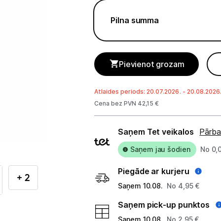
Telefoni, planšetdatori
Pilna summa
Viedierīces
Sadzīves tehnika
Pievienot grozam
Skaistumkopšana
Atlaides periods: 20.07.2026. - 20.08.2026
Matu kopšana
Cena bez PVN 42,15 €
Ķermeņa kopšana
Piegādes
Saņem Tet veikalos
Pārba
Veselība
veidi
Saņem jau šodien
No 0,
Elektriskās zobu birstes
Piegāde ar kurjeru
+ 2
Aksesuāri el. zobu birstēm
Saņem 10.08.
No 4,95 €
Saņem pick-up punktos
Svari
Saņem 10.08.
No 2,95 €