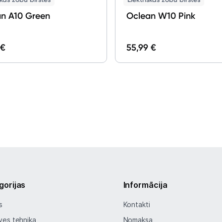
Oclean A10 Green
Oclean W10 Pink
 €
55,99 €
gorijas
Informācija
s
Kontakti
ves tehnika
Nomaksa