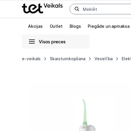
Uz kategorijam
Uz galveno saturu
Akcijas
Outlet
Blogs
Piegāde un apmaksa
Visas preces
Gaišā
Tumšā
Sistēmas
e-veikals
Skaistumkopšana
Veselība
Elek
Oclean
Animācijas
W10
Globāls iestatījums animāciju aktivizēšanai vai deaktivizēšanai visā l
Green