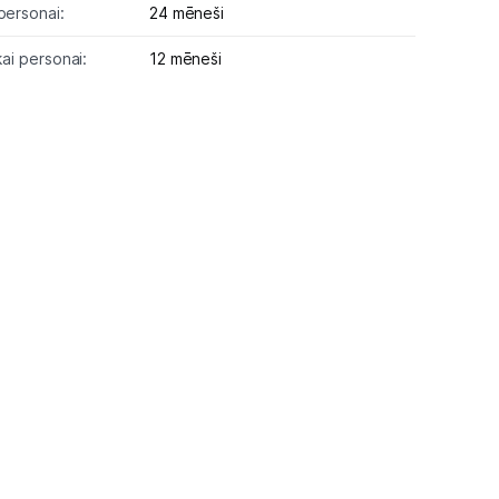
personai:
24 mēneši
kai personai:
12 mēneši