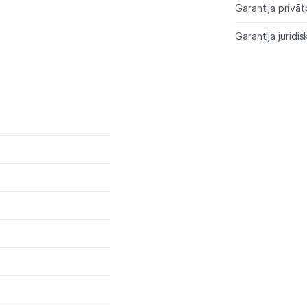
Blogs
Garantija privāt
Garantija juridis
Piegāde un apmaksa
Tehnikas izvešana
Uzņēmumiem
Tet pakalpojumi
Kontakti
Informācija