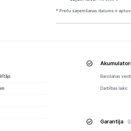
Alkometri
* Preču saņemšanas datums ir aptuve
Masāžas ierīces
Sejas kopšanas ierīces
Asinsspiediena mērītāji
Sildīšanas ierīces
Akumulator
Termometri
rītājs
Barošanas veids
Sports un atpūta
iem
Darbības laiks:
Ražotāju atjaunota tehnika
0
Vēlmju saraksts
Garantija