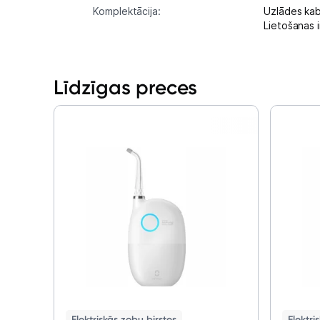
Komplektācija:
Uzlādes kab
Lietošanas i
Līdzīgas preces
Elektriskās zobu birstes
Elektri