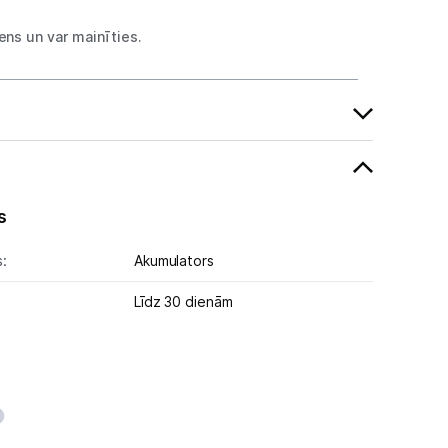
ns un var mainīties.
s
:
Akumulators
Līdz 30 dienām