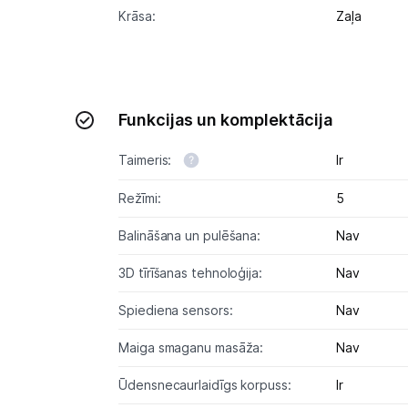
Krāsa:
Zaļa
Funkcijas un komplektācija
Taimeris:
Ir
Režīmi:
5
Balināšana un pulēšana:
Nav
3D tīrīšanas tehnoloģija:
Nav
Spiediena sensors:
Nav
Maiga smaganu masāža:
Nav
Ūdensnecaurlaidīgs korpuss:
Ir