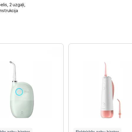
elis,
2 uzgaļi,
nstrukcija
skās zobu birstes
Elektriskās zobu birstes