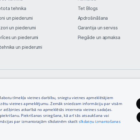
etota tehnika
Tet Blogs
oni un piederumi
Apdrošināšana
izori un piederumi
Garantija un serviss
erīces un piederumi
Piegāde un apmaksa
tehnika un piederumi
© SIA Tet 2026 -
Visas cenas norādītas EUR ar PVN 21%
zlabotu tīmekļa vietnes darbību, sniegtu vietnes apmeklētājiem
izētu vietnes apmeklējumu. Zemāk sniedzam informāciju par visām
r atšķirties atkarībā no apmeklētās interneta vietnes sadaļas.
vu piekrišanu. Piekrišanas sniegšana, kā arī tās atsaukšana vai
rmācijas par izmantotajām sīkdatnēm skatīt
sīkdatņu izmantošanas