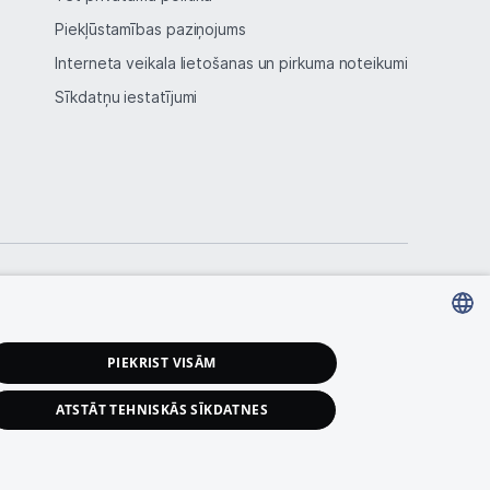
Piekļūstamības paziņojums
Interneta veikala lietošanas un pirkuma noteikumi
Sīkdatņu iestatījumi
LATVIAN
PIEKRIST VISĀM
RUSSIAN
ATSTĀT TEHNISKĀS SĪKDATNES
ENGLISH