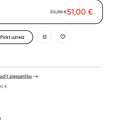
51,00
€
55,99 €
Pirkt uzreiz
.
udīt pieejamību
00 €