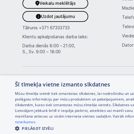
Veikalu meklētājs
Mazli
Uzdot jautājumu
Telef
Telev
Tālrunis
+371 67333733
Viedi
Klientu apkalpošanas darba laiks:
Dator
Darba dienās 8:00 – 21:00,
S., Sv. 9:00 – 18:00
Šī tīmekļa vietne izmanto sīkdatnes
Mūsu tīmekļa vietnē tiek izmantotas sīkdatnes, lai nodrošinātu un u
pielāgotu informāciju par mūsu produktiem un pakalpojumiem, anal
sīkdatnēm, kuras tiek izmantotas mūsu tīmekļa vietnēs. Sīkdatnes va
Interneta veikala izstrāde —
Lietotājam jebkurā brīdī ir iespēja piekrist, atteikties vai mainīt sa
mainīšana attiecas uz visām interneta vietnes sadaļām. Vairāk info
noteikumos.
PIELĀGOT IZVĒLI