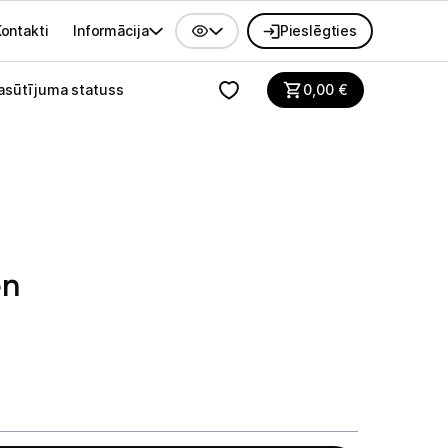
ontakti
Informācija
Pieslēgties
alvenes izvēlne
asūtījuma statuss
0,00
€
en