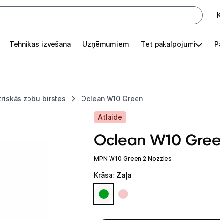
K
G
Tehnikas izvešana
Uzņēmumiem
Tet pakalpojumi
P
Pieslēgties
Pasūtījuma statuss
triskās zobu birstes
Oclean W10 Green
Akcijas
Atlaide
Outlet
Oclean W10 Gre
apā.
Izvēlies kāroto ierīci izdevīgāk!
MPN W10 Green 2 Nozzles
Krāsa
:
Zaļa
TV un audio
Datortehnika