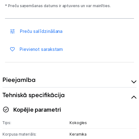
* Preču saņemšanas datums ir aptuvens un var mainīties.
Uzņēmumiem
Preču salīdzināšana
Tet pakalpojumi
Pievienot sarakstam
Kontakti
Informācija
Pieejamība
Tehniskā specifikācija
Kopējie parametri
Tips:
Kokogles
Korpusa materiāls:
Keramika