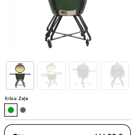
Telefoni, planšetdatori
Viedierīces
Sadzīves tehnika
Skaistumkopšana
Sports un atpūta
Piederumi sportam
Atpūta
Krāsa
:
Zaļa
Elektriskie skrejriteņi
Droni
Dronu aksesuāri