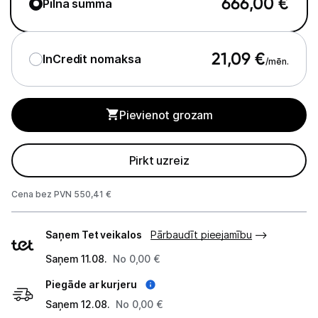
666,00
€
Pilna summa
Sonāri makšķerēšanai
Dārza grili
21,09
€
InCredit nomaksa
/mēn.
Termosi un termokrūzes
GPS
Pievienot grozam
Ražotāju atjaunota tehnika
Pirkt uzreiz
Vēlmju saraksts
Cena bez PVN 550,41 €
Piegādes
Blogs
Saņem Tet veikalos
Pārbaudīt pieejamību
veidi
Saņem 11.08.
No 0,00 €
Piegāde un apmaksa
Piegāde ar kurjeru
Saņem 12.08.
No 0,00 €
Tehnikas izvešana