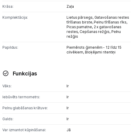
Krāsa:
Zaļa
Komplektācija:
Lietus pārsegs,
Gatavošanas restes
tīrīšanas birste,
Pelnu tīrīšanas rīks,
Picas pamatne,
2 x gatavošanas
restes,
Cepšanas režģis,
Pelnu
režģis
Papildus:
Piemērots ģimenēm - 12 līdz 15
cilvēkiem,
Bloķējami ritentiņi
Funkcijas
Vāks:
Ir
Iebūvēts termometrs:
Ir
Pelnu glabāšanas krātuve:
Ir
Galds:
Ir
Var izmantot kūpināšanai:
Jā