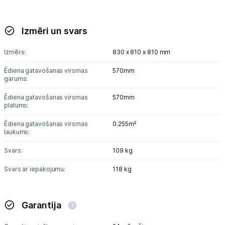
Izmēri un svars
Izmērs:
830 x 810 x 810 mm
Ēdiena gatavošanas virsmas
570mm
garums:
Ēdiena gatavošanas virsmas
570mm
platums:
Ēdiena gatavošanas virsmas
0.255m²
laukums:
Svars:
109 kg
Svars ar iepakojumu:
118 kg
Garantija