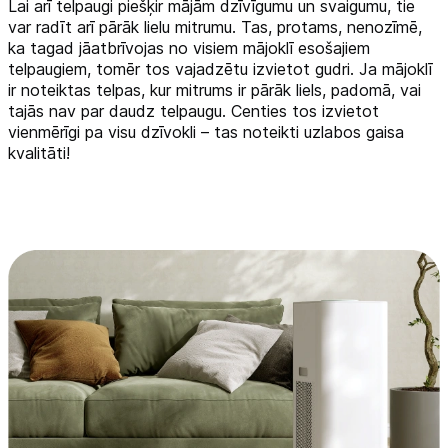
Lai arī telpaugi piešķir mājām dzīvīgumu un svaigumu, tie
var radīt arī pārāk lielu mitrumu. Tas, protams, nenozīmē,
Tehnikas izvešana
ka tagad jāatbrīvojas no visiem mājoklī esošajiem
telpaugiem, tomēr tos vajadzētu izvietot gudri. Ja mājoklī
ir noteiktas telpas, kur mitrums ir pārāk liels, padomā, vai
Uzņēmumiem
tajās nav par daudz telpaugu. Centies tos izvietot
vienmērīgi pa visu dzīvokli – tas noteikti uzlabos gaisa
kvalitāti!
Tet pakalpojumi
Kontakti
Informācija