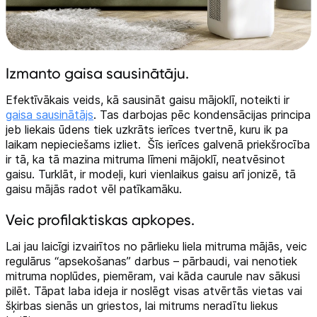
Izmanto gaisa sausinātāju.
Efektīvākais veids, kā sausināt gaisu mājoklī, noteikti ir
gaisa sausinātājs
. Tas darbojas pēc kondensācijas principa
jeb liekais ūdens tiek uzkrāts ierīces tvertnē, kuru ik pa
laikam nepieciešams izliet. Šīs ierīces galvenā priekšrocība
ir tā, ka tā mazina mitruma līmeni mājoklī, neatvēsinot
gaisu. Turklāt, ir modeļi, kuri vienlaikus gaisu arī jonizē, tā
gaisu mājās radot vēl patīkamāku.
Veic profilaktiskas apkopes.
Lai jau laicīgi izvairītos no pārlieku liela mitruma mājās, veic
regulārus “apsekošanas” darbus – pārbaudi, vai nenotiek
mitruma noplūdes, piemēram, vai kāda caurule nav sākusi
pilēt. Tāpat laba ideja ir noslēgt visas atvērtās vietas vai
šķirbas sienās un griestos, lai mitrums neradītu liekus