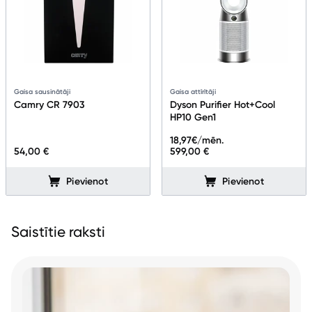
Gaisa sausinātāji
Gaisa attīrītāji
Camry CR 7903
Dyson Purifier Hot+Cool
HP10 Gen1
18,97
€/mēn.
54,00 €
599,00 €
Pievienot
Pievienot
Saistītie raksti