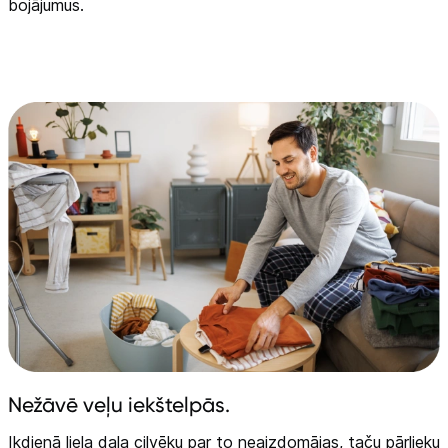
bojājumus.
Nežāvē veļu iekštelpās.
Ikdienā liela daļa cilvēku par to neaizdomājas, taču pārlieku