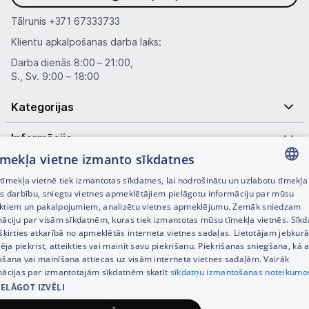
Tālrunis
+371 67333733
Klientu apkalpošanas darba laiks:
Darba dienās 8:00 – 21:00,
S., Sv. 9:00 – 18:00
Kategorijas
Informācija
tīmekļa vietne izmanto sīkdatnes
Noderīgas saites
īmekļa vietnē tiek izmantotas sīkdatnes, lai nodrošinātu un uzlabotu tīmekļa
LATVIAN
es darbību, sniegtu vietnes apmeklētājiem pielāgotu informāciju par mūsu
ktiem un pakalpojumiem, analizētu vietnes apmeklējumu. Zemāk sniedzam
RUSSIAN
māciju par visām sīkdatnēm, kuras tiek izmantotas mūsu tīmekļa vietnēs. Sīk
šķirties atkarībā no apmeklētās interneta vietnes sadaļas. Lietotājam jebkurā
ENGLISH
pēja piekrist, atteikties vai mainīt savu piekrišanu. Piekrišanas sniegšana, kā a
kšana vai mainīšana attiecas uz visām interneta vietnes sadaļām. Vairāk
mācijas par izmantotajām sīkdatnēm skatīt
sīkdatņu izmantošanas noteikumo
IELĀGOT IZVĒLI
© SIA Tet 2026 -
Visas cenas norādītas EUR ar PVN 21%