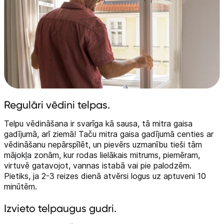
Telefoni, planšetdatori
Viedierīces
Sadzīves tehnika
Skaistumkopšana
Sports un atpūta
Regulāri vēdini telpas.
Telpu vēdināšana ir svarīga kā sausa, tā mitra gaisa
Ražotāju atjaunota tehnika
gadījumā, arī ziemā! Taču mitra gaisa gadījumā centies ar
vēdināšanu nepārspīlēt, un pievērs uzmanību tieši tām
mājokļa zonām, kur rodas lielākais mitrums, piemēram,
Vēlmju saraksts
virtuvē gatavojot, vannas istabā vai pie palodzēm.
Pietiks, ja 2-3 reizes dienā atvērsi logus uz aptuveni 10
minūtēm.
Blogs
Izvieto telpaugus gudri.
Piegāde un apmaksa