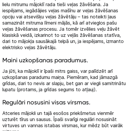
lielu mitrumu mājoklī rada tieši veļas žāvēšana. Ja
iespējams, iegādājies veļas mašīnu ar veļas žāvēšanas
opciju vai atsevišķu veļas žāvētāju – tas noteikti ļaus
samazināt mitruma līmeni mājās, kā arī atvieglos pašu
veļas žāvēšanas procesu. Ja tomēr izvēlies veļu žāvēt
klasiskā veidā, izkarinot to uz veļās žāvēšanas statīva,
dari to mājokļa sausākajā telpā un, ja iespējams, izmanto
elektrisko veļas žāvētāju.
Maini uzkopšanas paradumus.
Ja jūti, ka mājoklī ir īpaši mitrs gaiss, var palīdzēt arī
uzkopšanas paradumu maiņa. Piemēram, kad jāmazgā
grīdas, dari to nevis ar slapju, bet gan ar viegli samitrinātu
lupatu (protams, ja grīdas segums to atļauj).
Regulāri nosusini visas virsmas.
Atceries mājokli un tajā esošos priekšmetus vienmēr
uzturēt tīrus un sausus. Īpaši svarīgi regulāri nosusināt
virtuves un vannas istabas virsmas, kur mēdz būt vairāk