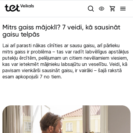
Uz kategorijam
Uz galveno saturu
Mitrs gaiss mājoklī? 7 veidi, kā sausināt
Pieslēgties
gaisu telpās
Pasūtījuma statuss
Lai arī parasti nākas cīnīties ar sausu gaisu, arī pārlieku
mitrs gaiss ir problēma – tas var radīt labvēlīgus apstākļus
Gaišā
Tumšā
Sistēmas
putekļu ērcītēm, pelējumam un citiem nevēlamiem viesiem,
kas var ietekmēt mājinieku labsajūtu un veselību. Veidi, kā
Akcijas
pavisam vienkārši sausināt gaisu, ir vairāki – šajā rakstā
esam apkopojuši 7 no tiem.
Animācijas
Outlet
Globāls iestatījums animāciju aktivizēšanai vai deaktivizēšanai visā
lapā.
Izvēlies kāroto ierīci izdevīgāk!
TV un audio
Datortehnika