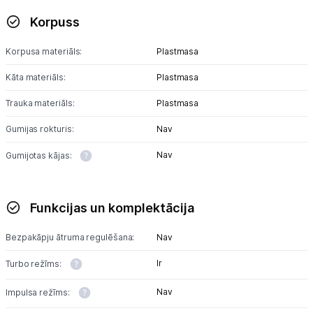
Korpuss
Tet pakalpojumi
Korpusa materiāls:
Plastmasa
Kontakti
Kāta materiāls:
Plastmasa
Trauka materiāls:
Plastmasa
Informācija
Gumijas rokturis:
Nav
Nav
Gumijotas kājas:
Funkcijas un komplektācija
Bezpakāpju ātruma regulēšana:
Nav
Ir
Turbo režīms:
Nav
Impulsa režīms: