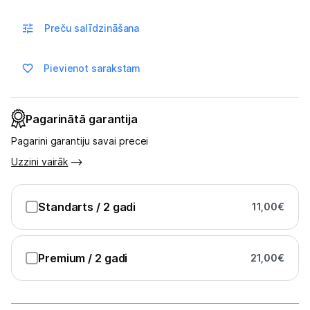
Multivārāmie katli
Preču salīdzināšana
Friteri
Vakuuma iepakotāji
Pievienot sarakstam
Virtuves svari
Pagarinātā garantija
Ūdens gāzēšanas aparāti
Pagarini garantiju savai precei
Mazās cepeškrāsnis
Uzzini vairāk
Mazās plītis
Standarts
/ 2 gadi
11,00
€
Ledus un saldējuma mašīnas
Mazās virtuves tehnikas aksesuāri
Premium
/ 2 gadi
21,00
€
Klimata iekārtas
Apģērbu kopšana