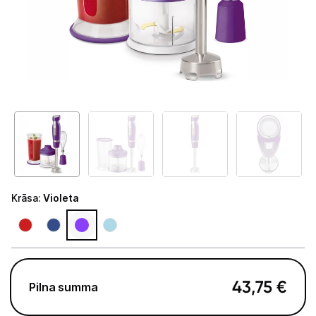
Telefoni, planšetdatori
Viedierīces
Sadzīves tehnika
Lielā tehnika
Iebūvējamā tehnika
Mazā tehnika
Krāsa
:
Violeta
Kafijas pagatavošana
Mazā virtuves tehnika
Mikroviļņu krāsnis
43,75
€
Pilna summa
Tējkannas