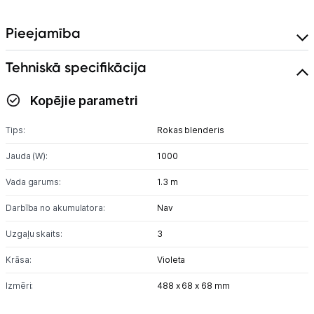
Skaistumkopšana
Pieejamība
Sports un atpūta
Tehniskā specifikācija
Ražotāju atjaunota tehnika
Kopējie parametri
Tips:
Rokas blenderis
Vēlmju saraksts
Jauda (W):
1000
Vada garums:
1.3 m
Blogs
Darbība no akumulatora:
Nav
Piegāde un apmaksa
Uzgaļu skaits:
3
Krāsa:
Violeta
Tehnikas izvešana
Izmēri:
488 x 68 x 68 mm
Uzņēmumiem