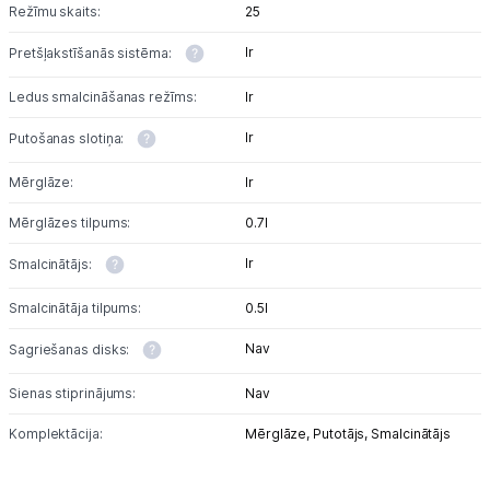
Režīmu skaits:
25
Ir
Pretšļakstīšanās sistēma:
Ledus smalcināšanas režīms:
Ir
Ir
Putošanas slotiņa:
Mērglāze:
Ir
Mērglāzes tilpums:
0.7l
Ir
Smalcinātājs:
Smalcinātāja tilpums:
0.5l
Nav
Sagriešanas disks:
Sienas stiprinājums:
Nav
Komplektācija:
Mērglāze,
Putotājs,
Smalcinātājs