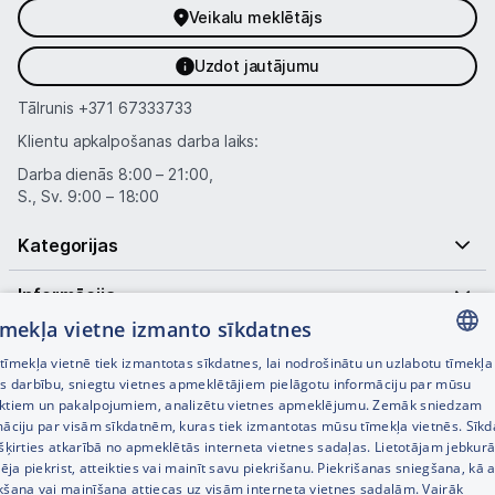
Veikalu meklētājs
Uzdot jautājumu
Tālrunis
+371 67333733
Klientu apkalpošanas darba laiks:
Darba dienās 8:00 – 21:00,
S., Sv. 9:00 – 18:00
Kategorijas
Informācija
tīmekļa vietne izmanto sīkdatnes
Noderīgas saites
īmekļa vietnē tiek izmantotas sīkdatnes, lai nodrošinātu un uzlabotu tīmekļa
LATVIAN
es darbību, sniegtu vietnes apmeklētājiem pielāgotu informāciju par mūsu
ktiem un pakalpojumiem, analizētu vietnes apmeklējumu. Zemāk sniedzam
RUSSIAN
māciju par visām sīkdatnēm, kuras tiek izmantotas mūsu tīmekļa vietnēs. Sīk
šķirties atkarībā no apmeklētās interneta vietnes sadaļas. Lietotājam jebkurā
ENGLISH
pēja piekrist, atteikties vai mainīt savu piekrišanu. Piekrišanas sniegšana, kā a
kšana vai mainīšana attiecas uz visām interneta vietnes sadaļām. Vairāk