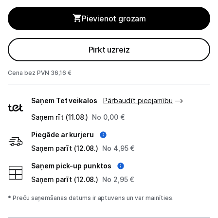
Blenderi
Pievienot grozam
Mikseri
Virtuves kombaini
Pirkt uzreiz
Tosteri
Cena bez PVN 36,16 €
Sviestmaižu tosteri
Piegādes
Saņem Tet veikalos
Pārbaudīt pieejamību
veidi
Grili
Saņem rīt (11.08.)
No 0,00 €
Augļu žāvētāji
Piegāde ar kurjeru
Saņem parīt (12.08.)
No 4,95 €
Sulu spiedes
Saņem pick-up punktos
Gaļas maļamās mašīnas
Saņem parīt (12.08.)
No 2,95 €
Maizes krāsnis
* Preču saņemšanas datums ir aptuvens un var mainīties.