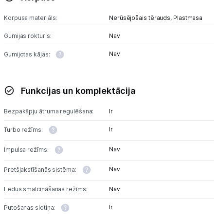
Korpusa materiāls:
Nerūsējošais tērauds,
Plastmasa
Tet pakalpojumi
Gumijas rokturis:
Nav
Kontakti
Nav
Gumijotas kājas:
Informācija
Funkcijas un komplektācija
Bezpakāpju ātruma regulēšana:
Ir
Ir
Turbo režīms:
Nav
Impulsa režīms:
Nav
Pretšļakstīšanās sistēma:
Ledus smalcināšanas režīms:
Nav
Ir
Putošanas slotiņa: