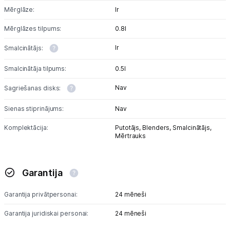
Mērglāze:
Ir
Mērglāzes tilpums:
0.8l
Ir
Smalcinātājs:
Smalcinātāja tilpums:
0.5l
Nav
Sagriešanas disks:
Sienas stiprinājums:
Nav
Komplektācija:
Putotājs,
Blenders,
Smalcinātājs,
Mērtrauks
Garantija
Garantija privātpersonai:
24 mēneši
Garantija juridiskai personai:
24 mēneši