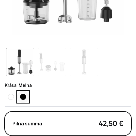
Telefoni, planšetdatori
Viedierīces
Sadzīves tehnika
Lielā tehnika
Iebūvējamā tehnika
Mazā tehnika
Krāsa
:
Melna
Kafijas pagatavošana
Mazā virtuves tehnika
Mikroviļņu krāsnis
42,50
€
Pilna summa
Tējkannas