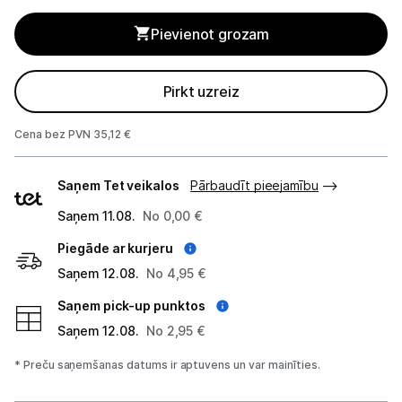
Blenderi
Pievienot grozam
Mikseri
Virtuves kombaini
Pirkt uzreiz
Tosteri
Cena bez PVN 35,12 €
Sviestmaižu tosteri
Piegādes
Saņem Tet veikalos
Pārbaudīt pieejamību
veidi
Grili
Saņem 11.08.
No 0,00 €
Augļu žāvētāji
Piegāde ar kurjeru
Saņem 12.08.
No 4,95 €
Sulu spiedes
Saņem pick-up punktos
Gaļas maļamās mašīnas
Saņem 12.08.
No 2,95 €
Maizes krāsnis
* Preču saņemšanas datums ir aptuvens un var mainīties.