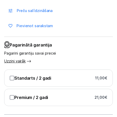
Multivārāmie katli
Preču salīdzināšana
Friteri
Vakuuma iepakotāji
Pievienot sarakstam
Virtuves svari
Pagarinātā garantija
Ūdens gāzēšanas aparāti
Pagarini garantiju savai precei
Mazās cepeškrāsnis
Uzzini vairāk
Mazās plītis
Standarts
/ 2 gadi
11,00
€
Ledus un saldējuma mašīnas
Mazās virtuves tehnikas aksesuāri
Premium
/ 2 gadi
21,00
€
Klimata iekārtas
Apģērbu kopšana