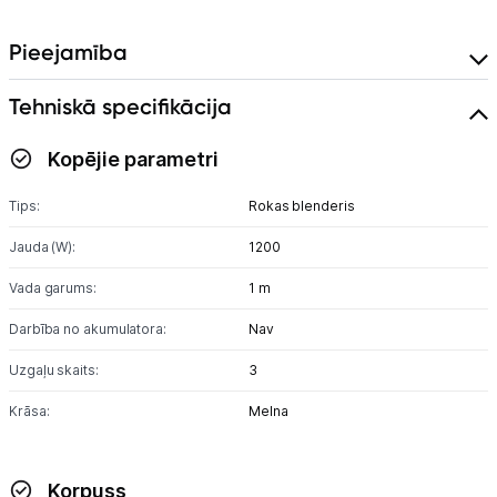
Skaistumkopšana
Pieejamība
Sports un atpūta
Tehniskā specifikācija
Ražotāju atjaunota tehnika
Kopējie parametri
Tips:
Rokas blenderis
Vēlmju saraksts
Jauda (W):
1200
Vada garums:
1 m
Blogs
Darbība no akumulatora:
Nav
Piegāde un apmaksa
Uzgaļu skaits:
3
Krāsa:
Melna
Tehnikas izvešana
Uzņēmumiem
Korpuss