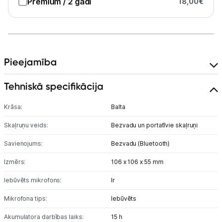
Premium
/ 2 gadi
18,00
€
Austiņas
Bezvadu skaļruņi
Stacionārie un bezvadu telefoni
Pieejamība
Viedierīces
Tehniskā specifikācija
Sadzīves tehnika
Krāsa:
Balta
Skaļruņu veids:
Bezvadu un portatīvie skaļruņi
Skaistumkopšana
Savienojums:
Bezvadu (Bluetooth)
Sports un atpūta
Izmērs:
106 x 106 x 55 mm
Ražotāju atjaunota tehnika
Iebūvēts mikrofons:
Ir
Mikrofona tips:
Iebūvēts
Vēlmju saraksts
Akumulatora darbības laiks:
15 h