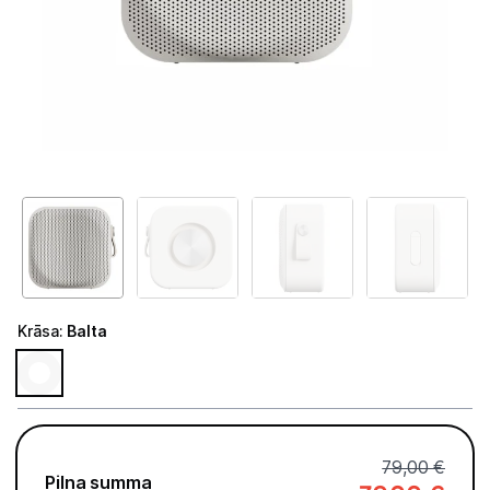
Tet Virszemes televīzija
TV iekārtas
Spēļu konsoles
Audio
Soundbars
Akustiskās sistēmas
Austiņas
Krāsa
:
Balta
Skaļruņi
Bezvadu skaļruņi
Pastiprinātāji
79,00 €
Pilna summa
Vinila plašu atskaņotāji