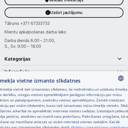
Uzdot jautājumu
Tālrunis
+371 67333733
Klientu apkalpošanas darba laiks:
Darba dienās 8:00 – 21:00,
S., Sv. 9:00 – 18:00
Kategorijas
Informācija
tīmekļa vietne izmanto sīkdatnes
Noderīgas saites
īmekļa vietnē tiek izmantotas sīkdatnes, lai nodrošinātu un uzlabotu tīmekļa
LATVIAN
es darbību, sniegtu vietnes apmeklētājiem pielāgotu informāciju par mūsu
ktiem un pakalpojumiem, analizētu vietnes apmeklējumu. Zemāk sniedzam
RUSSIAN
māciju par visām sīkdatnēm, kuras tiek izmantotas mūsu tīmekļa vietnēs. Sīk
šķirties atkarībā no apmeklētās interneta vietnes sadaļas. Lietotājam jebkurā
ENGLISH
pēja piekrist, atteikties vai mainīt savu piekrišanu. Piekrišanas sniegšana, kā a
kšana vai mainīšana attiecas uz visām interneta vietnes sadaļām. Vairāk
mācijas par izmantotajām sīkdatnēm skatīt
sīkdatņu izmantošanas noteikumo