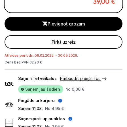
39,00
€
Studijas skaņas aprīkojums
Datortehnika
Pievienot grozam
GAMING pasaule >
Pirkt uzreiz
Portatīvie datori un piederumi
Atlaides periods: 06.02.2025. - 30.09.2026.
Audio
Cena bez PVN 32,23 €
Piegādes
Austiņas
Saņem Tet veikalos
Pārbaudīt pieejamību
veidi
Bezvadu skaļruņi
Saņem jau šodien
No 0,00 €
Datoru skaļruņi
Piegāde ar kurjeru
Saņem 11.08.
No 4,95 €
Mikrofoni
Saņem pick-up punktos
Stacionārie datori un piederumi
Saņem 11.08.
No 2,95 €