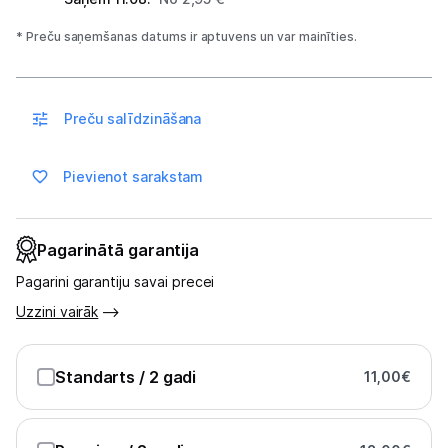
Spēļu konsoles un piederumi
* Preču saņemšanas datums ir aptuvens un var mainīties.
Datu nesēji
Preču salīdzināšana
Projektori un ekrāni
Tīkla iekārtas
Pievienot sarakstam
Drukas iekārtas
Pagarinātā garantija
Biroja piederumi
Pagarini garantiju savai precei
Telefoni, planšetdatori
Uzzini vairāk
Telefoni un aksesuāri
Standarts
/ 2 gadi
11,00
€
Planšetdatori un aksesuāri
Piederumi