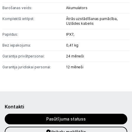
Barošanas veids:
Akumulators
Blogs
Komplektā ietilpst:
Ātrās uzstādīšanas pamācība,
Uzlādes kabelis
Piegāde un apmaksa
Papildus:
IPX7,
Tehnikas izvešana
Bez iepakojuma:
0,41 kg
Garantija privātpersonai:
24 mēneši
Uzņēmumiem
Garantija juridiskai personai:
12 mēneši
Tet pakalpojumi
Kontakti
Kontakti
Informācija
Pasūtījuma statuss
Veikalu meklētājs