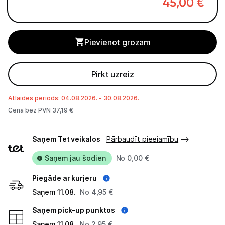
45,00
€
Studijas skaņas aprīkojums
Datortehnika
Pievienot grozam
GAMING pasaule >
Pirkt uzreiz
Portatīvie datori un piederumi
Atlaides periods: 04.08.2026. - 30.08.2026.
Audio
Cena bez PVN 37,19 €
Piegādes
Austiņas
Saņem Tet veikalos
Pārbaudīt pieejamību
veidi
Bezvadu skaļruņi
Saņem jau šodien
No 0,00 €
Datoru skaļruņi
Piegāde ar kurjeru
Saņem 11.08.
No 4,95 €
Mikrofoni
Saņem pick-up punktos
Stacionārie datori un piederumi
Saņem 11.08.
No 2,95 €