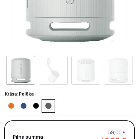
Tet Virszemes televīzija
TV iekārtas
Spēļu konsoles
Audio
Soundbars
Akustiskās sistēmas
Austiņas
Krāsa
:
Pelēka
Skaļruņi
Bezvadu skaļruņi
Pastiprinātāji
59,00 €
Pilna summa
Vinila plašu atskaņotāji