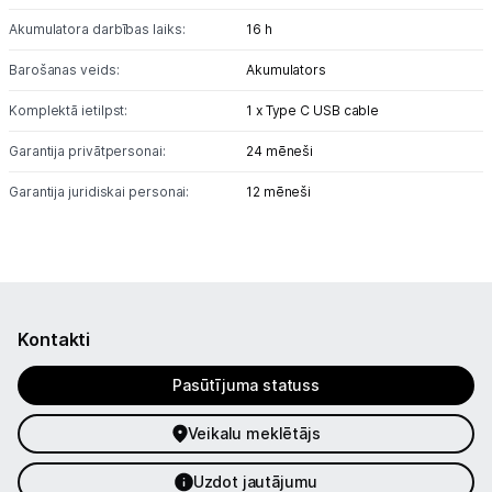
Akumulatora darbības laiks:
16 h
Blogs
Barošanas veids:
Akumulators
Piegāde un apmaksa
Komplektā ietilpst:
1 x Type C USB cable
Garantija privātpersonai:
24 mēneši
Tehnikas izvešana
Garantija juridiskai personai:
12 mēneši
Uzņēmumiem
Tet pakalpojumi
Kontakti
Kontakti
Pasūtījuma statuss
Informācija
Veikalu meklētājs
Uzdot jautājumu