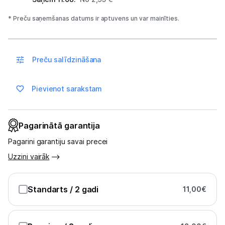
Spēļu konsoles un piederumi
* Preču saņemšanas datums ir aptuvens un var mainīties.
Datu nesēji
Preču salīdzināšana
Projektori un ekrāni
Tīkla iekārtas
Pievienot sarakstam
Drukas iekārtas
Pagarinātā garantija
Biroja piederumi
Pagarini garantiju savai precei
Telefoni, planšetdatori
Uzzini vairāk
Telefoni un aksesuāri
Standarts
/ 2 gadi
11,00
€
Planšetdatori un aksesuāri
Piederumi