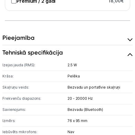
Premium
/ 2 gadi
18,00
€
Austiņas
Bezvadu skaļruņi
Stacionārie un bezvadu telefoni
Pieejamība
Viedierīces
Tehniskā specifikācija
Sadzīves tehnika
Izejas jauda (RMS):
2.5 W
Krāsa:
Pelēka
Skaistumkopšana
Skaļruņu veids:
Bezvadu un portatīvie skaļruņi
Sports un atpūta
Frekvenču diapazons:
20 - 20000 Hz
Ražotāju atjaunota tehnika
Savienojums:
Bezvadu (Bluetooth)
Izmērs:
76 x 95 mm
Vēlmju saraksts
Iebūvēts mikrofons:
Nav