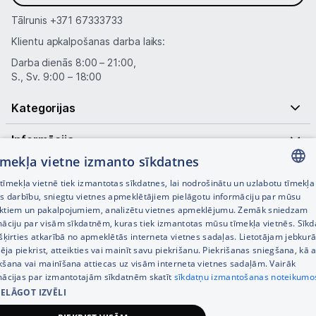
Tālrunis
+371 67333733
Klientu apkalpošanas darba laiks:
Darba dienās 8:00 – 21:00,
S., Sv. 9:00 – 18:00
Kategorijas
Informācija
tīmekļa vietne izmanto sīkdatnes
Noderīgas saites
īmekļa vietnē tiek izmantotas sīkdatnes, lai nodrošinātu un uzlabotu tīmekļa
LATVIAN
es darbību, sniegtu vietnes apmeklētājiem pielāgotu informāciju par mūsu
ktiem un pakalpojumiem, analizētu vietnes apmeklējumu. Zemāk sniedzam
RUSSIAN
māciju par visām sīkdatnēm, kuras tiek izmantotas mūsu tīmekļa vietnēs. Sīk
šķirties atkarībā no apmeklētās interneta vietnes sadaļas. Lietotājam jebkurā
ENGLISH
pēja piekrist, atteikties vai mainīt savu piekrišanu. Piekrišanas sniegšana, kā a
kšana vai mainīšana attiecas uz visām interneta vietnes sadaļām. Vairāk
mācijas par izmantotajām sīkdatnēm skatīt
sīkdatņu izmantošanas noteikumo
IELĀGOT IZVĒLI
© SIA Tet 2026 -
Visas cenas norādītas EUR ar PVN 21%