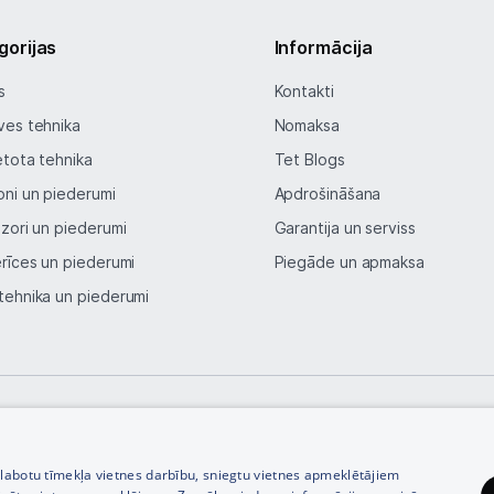
Austiņas
gorijas
Informācija
Bezvadu skaļruņi
s
Kontakti
ves tehnika
Nomaksa
Stacionārie un bezvadu telefoni
etota tehnika
Tet Blogs
Viedierīces
oni un piederumi
Apdrošināšana
izori un piederumi
Garantija un serviss
Sadzīves tehnika
erīces un piederumi
Piegāde un apmaksa
Skaistumkopšana
tehnika un piederumi
Sports un atpūta
Ražotāju atjaunota tehnika
© SIA Tet 2026 -
Visas cenas norādītas EUR ar PVN 21%
Vēlmju saraksts
zlabotu tīmekļa vietnes darbību, sniegtu vietnes apmeklētājiem