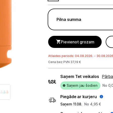
Tet Virszemes televīzija
TV iekārtas
Pilna summa
Spēļu konsoles
Audio
Pievienot grozam
Soundbars
Akustiskās sistēmas
Atlaides periods: 04.08.2026. - 30.08.2026
Cena bez PVN 37,19 €
Austiņas
Piegādes
Saņem Tet veikalos
Pārba
Skaļruņi
veidi
Saņem jau šodien
No 0,
Bezvadu skaļruņi
Piegāde ar kurjeru
Pastiprinātāji
Saņem 11.08.
No 4,95 €
Vinila plašu atskaņotāji