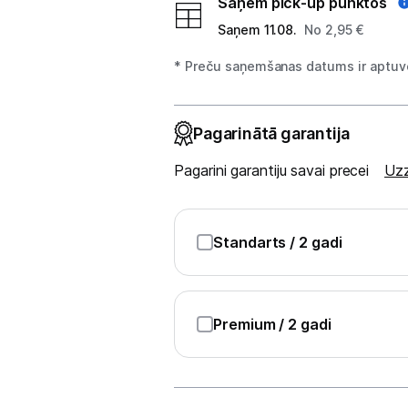
Saņem pick-up punktos
Saņem 11.08.
No 2,95 €
Studijas skaņas aprīkojums
* Preču saņemšanas datums ir aptuve
Datortehnika
GAMING pasaule >
Pagarinātā garantija
Portatīvie datori un piederumi
Pagarini garantiju savai precei
Uzz
Audio
Austiņas
Standarts
/ 2 gadi
Bezvadu skaļruņi
Datoru skaļruņi
Premium
/ 2 gadi
Mikrofoni
Stacionārie datori un piederumi