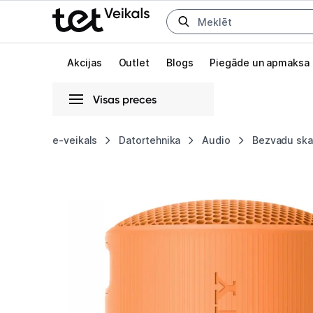
Uz kategorijam
Uz galveno saturu
Akcijas
Outlet
Blogs
Piegāde un apmaksa
Visas preces
Gaišā
Tumšā
Sistēmas
e-veikals
Datortehnika
Audio
Bezvadu ska
Bezvadu
Animācijas
skaļrunis
Globāls iestatījums animāciju aktivizēšanai vai deaktivizēšanai visā l
Sony
SRSXB100D
Orange