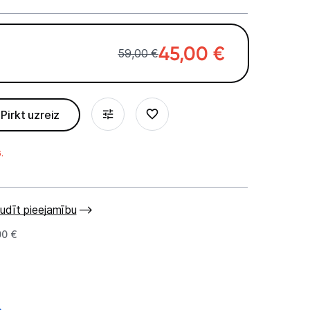
45,00
€
59,00 €
Pirkt uzreiz
.
udīt pieejamību
00 €