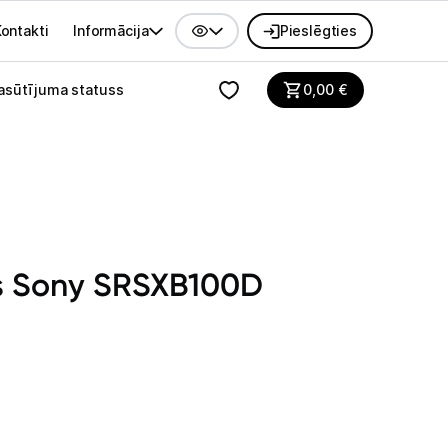
ontakti
Informācija
Pieslēgties
alvenes izvēlne
asūtījuma statuss
0,00
€
is Sony SRSXB100D