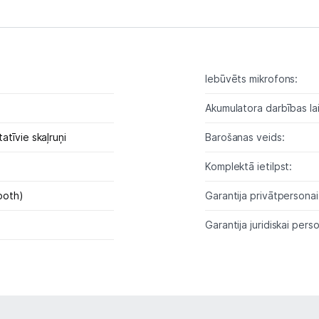
Spēļu konsoles un piederumi
Datu nesēji
Iebūvēts mikrofons:
Projektori un ekrāni
Akumulatora darbības lai
Tīkla iekārtas
tīvie skaļruņi
Barošanas veids:
Drukas iekārtas
Komplektā ietilpst:
Biroja piederumi
ooth)
Garantija privātpersonai
Telefoni, planšetdatori
Garantija juridiskai perso
Telefoni un aksesuāri
Planšetdatori un aksesuāri
Piederumi