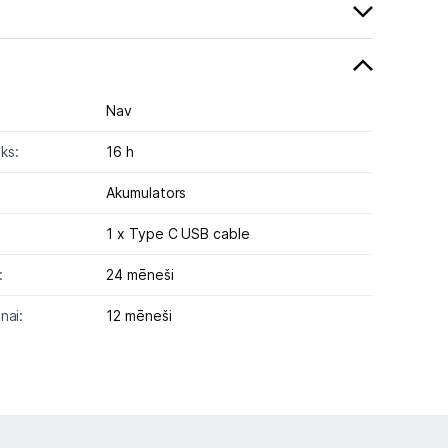
Nav
ks:
16 h
Akumulators
1 x Type C USB cable
:
24 mēneši
nai:
12 mēneši