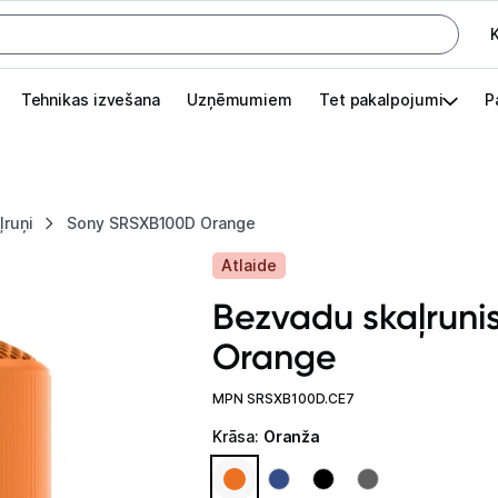
K
G
Tehnikas izvešana
Uzņēmumiem
Tet pakalpojumi
P
Pieslēgties
Pasūtījuma statuss
ļruņi
Sony SRSXB100D Orange
Akcijas
Atlaide
Outlet
Bezvadu skaļrun
apā.
Orange
Izvēlies kāroto ierīci izdevīgāk!
TV un audio
MPN SRSXB100D.CE7
Krāsa
:
Oranža
Televizori un piederumi