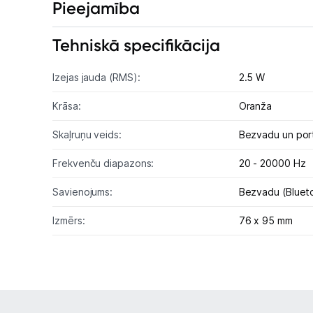
Pieejamība
Tehniskā specifikācija
Izejas jauda (RMS):
2.5 W
Krāsa:
Oranža
Skaļruņu veids:
Bezvadu un porta
Frekvenču diapazons:
20 - 20000 Hz
Savienojums:
Bezvadu (Bluet
Izmērs:
76 x 95 mm