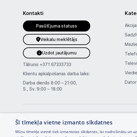
Kontakti
Kate
Akcija
Pasūtījuma statuss
Sadzī
Veikalu meklētājs
Mazli
Uzdot jautājumu
Telef
Telev
Tālrunis
+371 67333733
Viedi
Klientu apkalpošanas darba laiks:
Dator
Darba dienās 8:00 – 21:00,
S., Sv. 9:00 – 18:00
Šī tīmekļa vietne izmanto sīkdatnes
Mūsu tīmekļa vietnē tiek izmantotas sīkdatnes, lai nodrošinātu un u