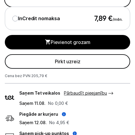
Studijas skaņas aprīkojums
7,89
€
InCredit nomaksa
/mēn.
Datortehnika
GAMING pasaule >
Pievienot grozam
Portatīvie datori un piederumi
Pirkt uzreiz
Audio
Cena bez PVN 205,79 €
Austiņas
Piegādes
Bezvadu skaļruņi
Saņem Tet veikalos
Pārbaudīt pieejamību
veidi
Saņem 11.08.
No 0,00 €
Datoru skaļruņi
Piegāde ar kurjeru
Mikrofoni
Saņem 12.08.
No 4,95 €
Stacionārie datori un piederumi
Saņem pick-up punktos