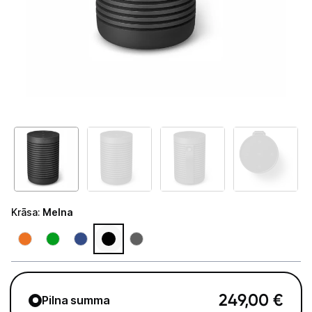
Tet Virszemes televīzija
TV iekārtas
Spēļu konsoles
Audio
Soundbars
Akustiskās sistēmas
Austiņas
Krāsa
:
Melna
Skaļruņi
Bezvadu skaļruņi
Pastiprinātāji
249,00
€
Pilna summa
Vinila plašu atskaņotāji