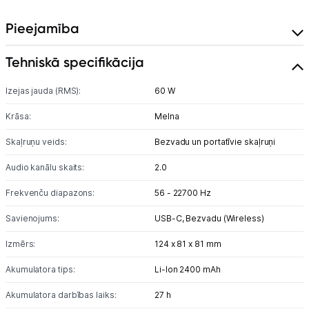
Pieejamība
Blogs
Tehniskā specifikācija
Piegāde un apmaksa
Izejas jauda (RMS):
60 W
Tehnikas izvešana
Krāsa:
Melna
Skaļruņu veids:
Bezvadu un portatīvie skaļruņi
Uzņēmumiem
Audio kanālu skaits:
2.0
Tet pakalpojumi
Frekvenču diapazons:
56 - 22700 Hz
Savienojums:
USB-C,
Bezvadu (Wireless)
Kontakti
Izmērs:
124 x 81 x 81 mm
Informācija
Akumulatora tips:
Li-Ion 2400 mAh
Akumulatora darbības laiks:
27 h