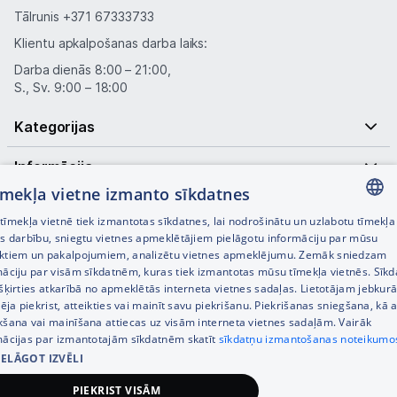
Tālrunis
+371 67333733
Klientu apkalpošanas darba laiks:
Darba dienās 8:00 – 21:00,
S., Sv. 9:00 – 18:00
Kategorijas
Informācija
tīmekļa vietne izmanto sīkdatnes
Noderīgas saites
īmekļa vietnē tiek izmantotas sīkdatnes, lai nodrošinātu un uzlabotu tīmekļa
LATVIAN
es darbību, sniegtu vietnes apmeklētājiem pielāgotu informāciju par mūsu
ktiem un pakalpojumiem, analizētu vietnes apmeklējumu. Zemāk sniedzam
RUSSIAN
māciju par visām sīkdatnēm, kuras tiek izmantotas mūsu tīmekļa vietnēs. Sīk
šķirties atkarībā no apmeklētās interneta vietnes sadaļas. Lietotājam jebkurā
ENGLISH
pēja piekrist, atteikties vai mainīt savu piekrišanu. Piekrišanas sniegšana, kā a
kšana vai mainīšana attiecas uz visām interneta vietnes sadaļām. Vairāk
mācijas par izmantotajām sīkdatnēm skatīt
sīkdatņu izmantošanas noteikumo
IELĀGOT IZVĒLI
© SIA Tet 2026 -
Visas cenas norādītas EUR ar PVN 21%
PIEKRIST VISĀM