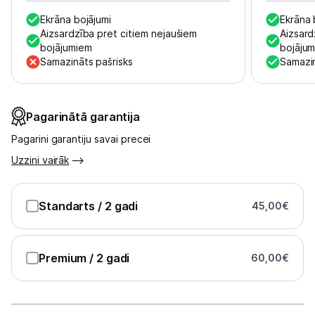
Ekrāna bojājumi
Ekrāna 
Austiņas
Aizsardzība pret citiem nejaušiem
Aizsard
bojājumiem
bojāju
Bezvadu skaļruņi
Samazināts pašrisks
Samazin
Stacionārie un bezvadu telefoni
Viedierīces
Pagarinātā garantija
Pagarini garantiju savai precei
Sadzīves tehnika
Uzzini vairāk
Skaistumkopšana
Standarts
/ 2 gadi
45,00
€
Sports un atpūta
Ražotāju atjaunota tehnika
Premium
/ 2 gadi
60,00
€
Vēlmju saraksts