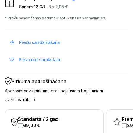
Saņem 12.08.
No 2,95 €
Spēļu konsoles un piederumi
* Preču saņemšanas datums ir aptuvens un var mainīties.
Datu nesēji
Projektori un ekrāni
Preču salīdzināšana
Tīkla iekārtas
Pievienot sarakstam
Drukas iekārtas
Biroja piederumi
Pirkuma apdrošināšana
Telefoni, planšetdatori
Apdrošini savu pirkumu pret nejaušiem bojājumiem
Uzzini vairāk
Telefoni un aksesuāri
Planšetdatori un aksesuāri
Standarts
/ 2 gadi
Pre
69,00
€
89
Piederumi