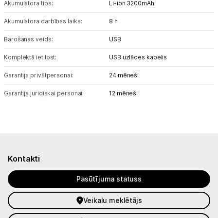
Akumulatora tips:
Li-ion 3200mAh
Akumulatora darbības laiks:
8 h
Barošanas veids:
USB
Komplektā ietilpst:
USB uzlādes kabelis
Garantija privātpersonai:
24 mēneši
Garantija juridiskai personai:
12 mēneši
Kontakti
Pasūtījuma statuss
Veikalu meklētājs