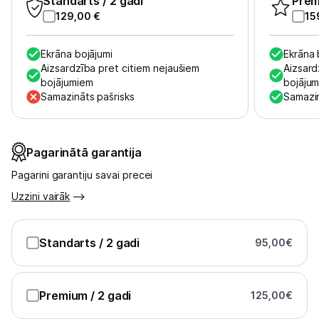
Standarts
/ 2 gadi
Pre
129,00
€
15
Austiņas
Bezvadu skaļruņi
Ekrāna bojājumi
Ekrāna 
Aizsardzība pret citiem nejaušiem
Aizsard
bojājumiem
bojāju
Stacionārie un bezvadu telefoni
Samazināts pašrisks
Samazin
Viedierīces
Sadzīves tehnika
Pagarinātā garantija
Pagarini garantiju savai precei
Skaistumkopšana
Uzzini vairāk
Sports un atpūta
Standarts
/ 2 gadi
95,00
€
Ražotāju atjaunota tehnika
Premium
/ 2 gadi
125,00
€
Vēlmju saraksts