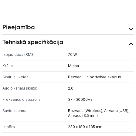
Blogs
Pieejamība
Piegāde un apmaksa
Tehniskā specifikācija
Tehnikas izvešana
Izejas jauda (RMS):
70 W
Uzņēmumiem
Krāsa:
Melna
Skaļruņu veids:
Bezvadu un portatīvie skaļruņi
Tet pakalpojumi
Audio kanālu skaits:
2.0
Kontakti
Frekvenču diapazons:
37 - 20000Hz
Savienojums:
Bezvadu (Wireless),
Ar vadu (USB),
Ar vadu (3.5 mm)
Informācija
Izmērs:
230 x 189 x 135 mm