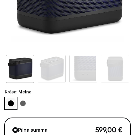
Tet Virszemes televīzija
TV iekārtas
Spēļu konsoles
Audio
Soundbars
Akustiskās sistēmas
Austiņas
Krāsa
:
Melna
Skaļruņi
Bezvadu skaļruņi
Pastiprinātāji
599,00
€
Pilna summa
Vinila plašu atskaņotāji