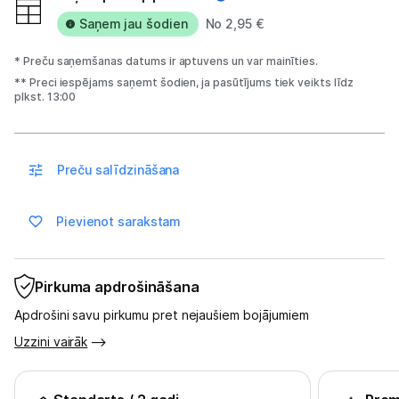
Saņem jau šodien
No 2,95 €
Spēļu konsoles un piederumi
* Preču saņemšanas datums ir aptuvens un var mainīties.
Datu nesēji
** Preci iespējams saņemt šodien, ja pasūtījums tiek veikts līdz
plkst. 13:00
Projektori un ekrāni
Tīkla iekārtas
Preču salīdzināšana
Drukas iekārtas
Pievienot sarakstam
Biroja piederumi
Telefoni, planšetdatori
Pirkuma apdrošināšana
Telefoni un aksesuāri
Apdrošini savu pirkumu pret nejaušiem bojājumiem
Uzzini vairāk
Planšetdatori un aksesuāri
Piederumi