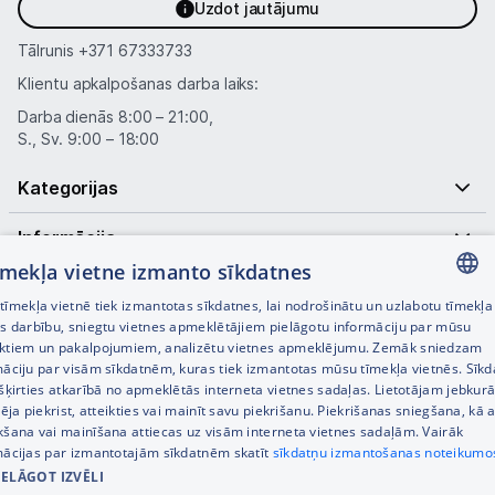
Uzdot jautājumu
Tālrunis
+371 67333733
Klientu apkalpošanas darba laiks:
Darba dienās 8:00 – 21:00,
S., Sv. 9:00 – 18:00
Kategorijas
Informācija
tīmekļa vietne izmanto sīkdatnes
Noderīgas saites
īmekļa vietnē tiek izmantotas sīkdatnes, lai nodrošinātu un uzlabotu tīmekļa
LATVIAN
es darbību, sniegtu vietnes apmeklētājiem pielāgotu informāciju par mūsu
ktiem un pakalpojumiem, analizētu vietnes apmeklējumu. Zemāk sniedzam
RUSSIAN
māciju par visām sīkdatnēm, kuras tiek izmantotas mūsu tīmekļa vietnēs. Sīk
šķirties atkarībā no apmeklētās interneta vietnes sadaļas. Lietotājam jebkurā
ENGLISH
pēja piekrist, atteikties vai mainīt savu piekrišanu. Piekrišanas sniegšana, kā a
kšana vai mainīšana attiecas uz visām interneta vietnes sadaļām. Vairāk
mācijas par izmantotajām sīkdatnēm skatīt
sīkdatņu izmantošanas noteikumo
IELĀGOT IZVĒLI
© SIA Tet 2026 -
Visas cenas norādītas EUR ar PVN 21%