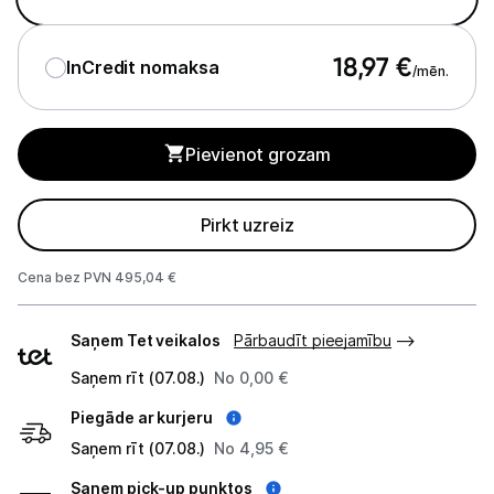
Studijas skaņas aprīkojums
18,97
€
InCredit nomaksa
/mēn.
Datortehnika
GAMING pasaule >
Pievienot grozam
Portatīvie datori un piederumi
Pirkt uzreiz
Audio
Cena bez PVN 495,04 €
Austiņas
Piegādes
Bezvadu skaļruņi
Saņem Tet veikalos
Pārbaudīt pieejamību
veidi
Saņem rīt (07.08.)
No 0,00 €
Datoru skaļruņi
Piegāde ar kurjeru
Mikrofoni
Saņem rīt (07.08.)
No 4,95 €
Stacionārie datori un piederumi
Saņem pick-up punktos