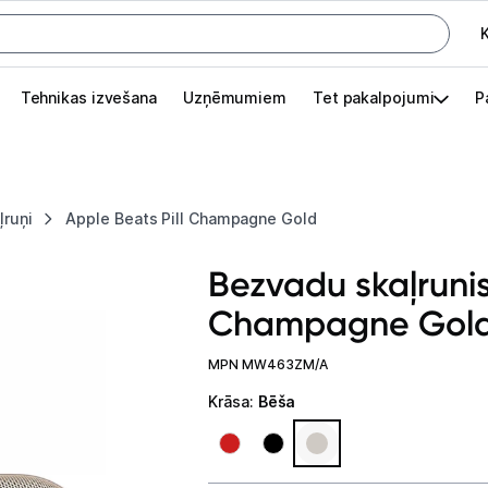
K
G
Tehnikas izvešana
Uzņēmumiem
Tet pakalpojumi
P
Pieslēgties
Pasūtījuma statuss
ļruņi
Apple Beats Pill Champagne Gold
Akcijas
Bezvadu skaļrunis
Outlet
Champagne Gol
apā.
Izvēlies kāroto ierīci izdevīgāk!
MPN MW463ZM/A
TV un audio
Krāsa
:
Bēša
Televizori un piederumi