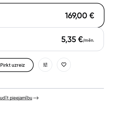
169,00
€
5,35
€
/mēn.
Pirkt uzreiz
udīt pieejamību
€