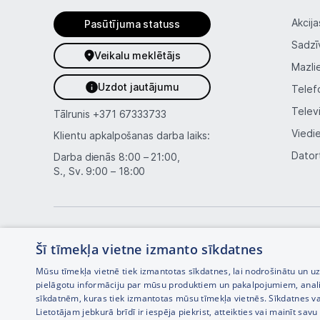
Akcija
Pasūtījuma statuss
Sadzī
Veikalu meklētājs
Mazli
Uzdot jautājumu
Telef
Telev
Tālrunis
+371 67333733
Viedi
Klientu apkalpošanas darba laiks:
Dator
Darba dienās 8:00 – 21:00,
S., Sv. 9:00 – 18:00
Šī tīmekļa vietne izmanto sīkdatnes
Mūsu tīmekļa vietnē tiek izmantotas sīkdatnes, lai nodrošinātu un u
pielāgotu informāciju par mūsu produktiem un pakalpojumiem, anal
sīkdatnēm, kuras tiek izmantotas mūsu tīmekļa vietnēs. Sīkdatnes va
Interneta veikala izstrāde —
Lietotājam jebkurā brīdī ir iespēja piekrist, atteikties vai mainīt sa