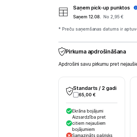
Saņem pick-up punktos
Studijas skaņas aprīkojums
Saņem 12.08.
No 2,95 €
Datortehnika
* Preču saņemšanas datums ir aptuve
GAMING pasaule >
Pirkuma apdrošināšana
Portatīvie datori un piederumi
Apdrošini savu pirkumu pret nejau
Audio
Austiņas
Standarts
/ 2 gadi
Bezvadu skaļruņi
65,00
€
Datoru skaļruņi
Ekrāna bojājumi
Aizsardzība pret
Mikrofoni
citiem nejaušiem
bojājumiem
Stacionārie datori un piederumi
Samazināts pašrisks