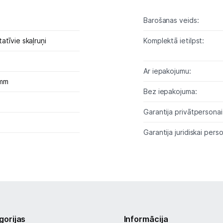
Austiņas
Barošanas veids:
Bezvadu skaļruņi
tīvie skaļruņi
Komplektā ietilpst:
Stacionārie un bezvadu telefoni
)
Ar iepakojumu:
Viedierīces
 mm
Bez iepakojuma:
Sadzīves tehnika
Garantija privātpersonai
Skaistumkopšana
Garantija juridiskai perso
Sports un atpūta
Ražotāju atjaunota tehnika
Vēlmju saraksts
gorijas
Informācija