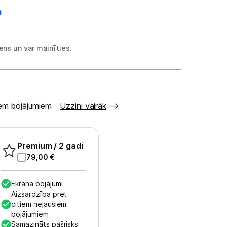
ns un var mainīties.
šiem bojājumiem
Uzzini vairāk
Premium
/ 2 gadi
79,00
€
Ekrāna bojājumi
Aizsardzība pret
citiem nejaušiem
bojājumiem
Samazināts pašrisks