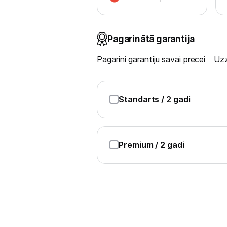
Spēļu konsoles un piederumi
Pagarinātā garantija
Datu nesēji
Pagarini garantiju savai precei
Uzz
Projektori un ekrāni
Tīkla iekārtas
Standarts
/ 2 gadi
Drukas iekārtas
Biroja piederumi
Premium
/ 2 gadi
Telefoni, planšetdatori
Telefoni un aksesuāri
Planšetdatori un aksesuāri
Piederumi