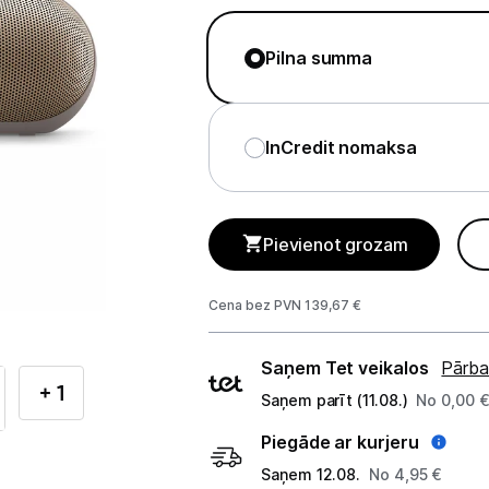
Tet Virszemes televīzija
TV iekārtas
Pilna summa
Spēļu konsoles
Audio
InCredit nomaksa
Soundbars
Akustiskās sistēmas
Pievienot grozam
Austiņas
Cena bez PVN 139,67 €
Skaļruņi
Piegādes
Saņem Tet veikalos
Pārba
Bezvadu skaļruņi
veidi
+ 1
Saņem parīt (11.08.)
No 0,00 
Pastiprinātāji
Piegāde ar kurjeru
Saņem 12.08.
No 4,95 €
Vinila plašu atskaņotāji