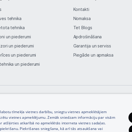
s
Kontakti
Blogs
ves tehnika
Nomaksa
etota tehnika
Tet Blogs
Piegāde un apmaksa
oni un piederumi
Apdrošināšana
Tehnikas izvešana
izori un piederumi
Garantija un serviss
erīces un piederumi
Piegāde un apmaksa
Uzņēmumiem
tehnika un piederumi
Tet pakalpojumi
Kontakti
© SIA Tet 2026 -
Visas cenas norādītas EUR ar PVN 21%
zlabotu tīmekļa vietnes darbību, sniegtu vietnes apmeklētājiem
Informācija
izētu vietnes apmeklējumu. Zemāk sniedzam informāciju par visām
r atšķirties atkarībā no apmeklētās interneta vietnes sadaļas.
vu piekrišanu. Piekrišanas sniegšana, kā arī tās atsaukšana vai