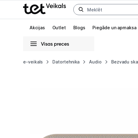
Uz kategorijam
Uz galveno saturu
Akcijas
Outlet
Blogs
Piegāde un apmaksa
Visas preces
Gaišā
Tumšā
Sistēmas
e-veikals
Datortehnika
Audio
Bezvadu ska
Bezvadu
Animācijas
skaļrunis
Globāls iestatījums animāciju aktivizēšanai vai deaktivizēšanai visā l
Apple
Beats
Pill
Champagne
Gold