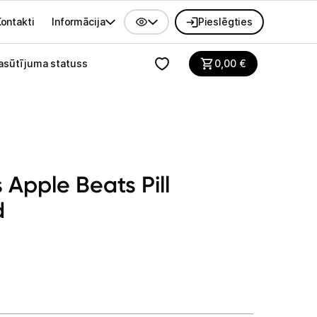
ontakti
Informācija
Pieslēgties
alvenes izvēlne
asūtījuma statuss
0,00
€
 Apple Beats Pill
d