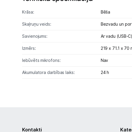
Krāsa:
Bēša
Skaļruņu veids:
Bezvadu un porta
Savienojums:
Ar vadu (USB-C
Izmērs:
219 x 71.1 x 70
Iebūvēts mikrofons:
Nav
Akumulatora darbības laiks:
24 h
Kontakti
Kate